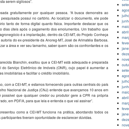
ista serem sigilosos”.
set
agos
usada gratuitamente por qualquer pessoa. “A busca demonstra ao
julh
pesquisada possui no cartório. Ao localizar o documento, ele pode
jun
ório tanto de forma digital quanto física. Importante destacar que os
mai
nco dias úteis após o pagamento dos emolumentos. Um trabalho que
abri
agronegócio é a implantação, dentro da CEI-MT, do Projeto Conheça
mar
e autoria do ex-presidente da Anoreg-MT, José de Arimatéia Barbosa.
feve
lizar a área e ver seu tamanho, saber quem são os confrontantes e os
jane
dez
nov
Aparecida Bianchin, exaltou que a CEI-MT está adequada e preparada
outu
l do Serviço Eletrônico de Imóveis (ONR), cujo papel é aumentar a
set
imobiliárias e facilitar o crédito imobiliário.
agos
julh
, com a CEI-MT, e estamos fornecendo para outras centrais do país
jun
selho Nacional de Justiça (CNJ) entende que avançamos 10 anos em
mai
 possível que qualquer credor ou produtor gere a CPR na própria
abri
rado, em PDF/A, para que leia e entenda o que vai assinar”.
mar
feve
presentou como a CEI-MT funciona na prática, abordando todos os
jane
participantes tiveram oportunidade de esclarecer dúvidas.
dez
nov