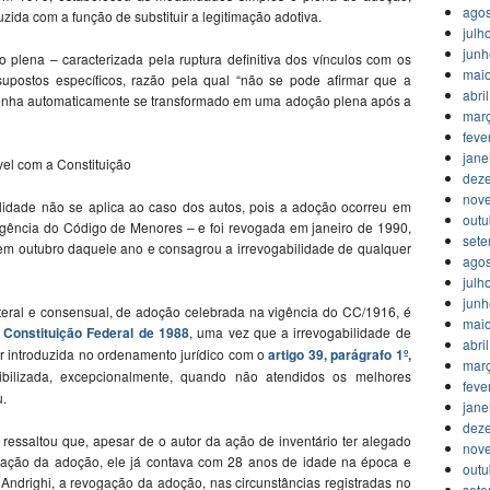
agos
duzida com a função de substituir a legitimação adotiva.
julh
jun
plena – caracterizada pela ruptura definitiva dos vínculos com os
mai
supostos específicos, razão pela qual “não se pode afirmar que a
abri
tenha automaticamente se transformado em uma adoção plena após a
mar
feve
jane
el com a Constituição
dez
nov
ilidade não se aplica ao caso dos autos, pois a adoção ocorreu em
outu
 vigência do Código de Menores – e foi revogada em janeiro de 1990,
set
em outubro daquele ano e consagrou a irrevogabilidade de qualquer
agos
julh
jun
teral e consensual, de adoção celebrada na vigência do CC/1916, é
mai
a Constituição Federal de 1988
, uma vez que a irrevogabilidade de
abri
r introduzida no ordenamento jurídico com o
artigo 39, parágrafo 1º,
mar
xibilizada, excepcionalmente, quando não atendidos os melhores
feve
u.
jane
dez
 ressaltou que, apesar de o autor da ação de inventário ter alegado
nov
ação da adoção, ele já contava com 28 anos de idade na época e
outu
Andrighi, a revogação da adoção, nas circunstâncias registradas no
set