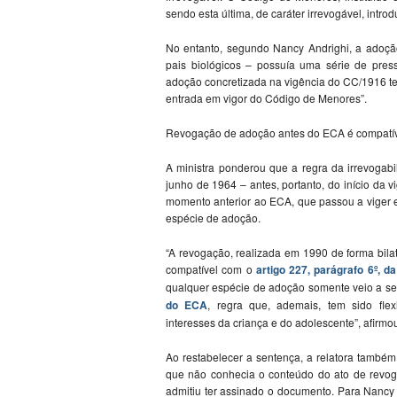
sendo esta última, de caráter irrevogável, intro
No entanto, segundo Nancy Andrighi, a adoção 
pais biológicos – possuía uma série de pres
adoção concretizada na vigência do CC/1916 
entrada em vigor do Código de Menores”.
Revogação de adoção antes do ECA é compatív
A ministra ponderou que a regra da irrevogab
junho de 1964 – antes, portanto, do início da
momento anterior ao ECA, que passou a viger 
espécie de adoção.
“A revogação, realizada em 1990 de forma bila
compatível com o
artigo 227, parágrafo 6º, d
qualquer espécie de adoção somente veio a se
do ECA
, regra que, ademais, tem sido fle
interesses da criança e do adolescente”, afirmo
Ao restabelecer a sentença, a relatora também
que não conhecia o conteúdo do ato de revog
admitiu ter assinado o documento. Para Nancy 