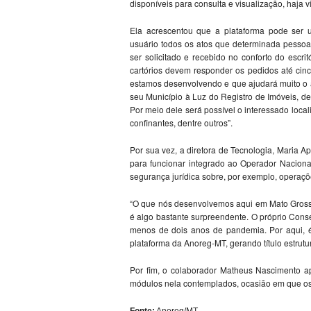
disponíveis para consulta e visualização, haja v
Ela acrescentou que a plataforma pode ser 
usuário todos os atos que determinada pessoa 
ser solicitado e recebido no conforto do escrit
cartórios devem responder os pedidos até ci
estamos desenvolvendo e que ajudará muito o 
seu Município à Luz do Registro de Imóveis, d
Por meio dele será possível o interessado loca
confinantes, dentre outros”.
Por sua vez, a diretora de Tecnologia, Maria 
para funcionar integrado ao Operador Naciona
segurança jurídica sobre, por exemplo, operações 
“O que nós desenvolvemos aqui em Mato Grosso
é algo bastante surpreendente. O próprio Con
menos de dois anos de pandemia. Por aqui, é
plataforma da Anoreg-MT, gerando título estrutu
Por fim, o colaborador Matheus Nascimento a
módulos nela contemplados, ocasião em que os 