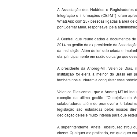
A Associação dos Notários e Registradores 
Integração e Informações (CEI-MT) foram apres
WhatsApp com 257 pessoas ligadas à área de cr
por Odemar Maia, responsável pela administraç
A Central, que reúne dados e documentos de t
2014 na gestão da ex-presidente da Associação
da instituição. Além de ter sido criada e imp
ela, principalmente em razão do cargo que de
A presidente da Anoreg-MT, Velenice Dias, i
instituição foi eleita a melhor do Brasil e
também nos ajudaram a conquistar esse prêmio.
Velenice Dias contou que a Anoreg-MT foi inau
exceção da última gestão. “O objetivo da A
colaboradores, além de promover o fortalecime
legislação são estudadas pelos nossos dir
dedicação deles é muito intensa para que estej
A superintendente, Anete Ribeiro, registrou
classe. Qualquer ato praticado, em qualquer c