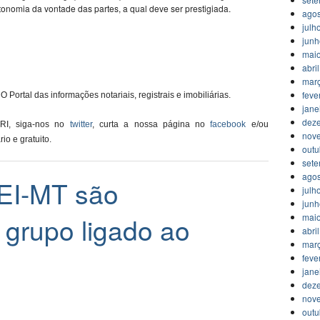
nomia da vontade das partes, a qual deve ser prestigiada.
agos
julh
jun
mai
abri
mar
feve
O Portal das informações notariais, registrais e imobiliárias.
jane
dez
 RI, siga-nos no
twitter
, curta a nossa página no
facebook
e/ou
nov
ário e gratuito.
outu
set
agos
EI-MT são
julh
jun
 grupo ligado ao
mai
abri
mar
feve
jane
dez
nov
outu