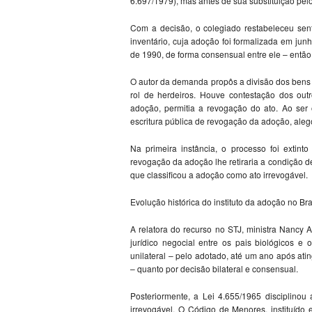
6.697/1979), mas antes de sua substituição pel
Com a decisão, o colegiado restabeleceu sen
inventário, cuja adoção foi formalizada em ju
de 1990, de forma consensual entre ele – então
O autor da demanda propôs a divisão dos bens 
rol de herdeiros. Houve contestação dos out
adoção, permitia a revogação do ato. Ao ser 
escritura pública de revogação da adoção, ale
Na primeira instância, o processo foi extinto
revogação da adoção lhe retiraria a condição de
que classificou a adoção como ato irrevogável.
Evolução histórica do instituto da adoção no Bra
A relatora do recurso no STJ, ministra Nancy 
jurídico negocial entre os pais biológicos e
unilateral – pelo adotado, até um ano após atin
– quanto por decisão bilateral e consensual.
Posteriormente, a Lei 4.655/1965 disciplino
irrevogável. O Código de Menores, instituíd