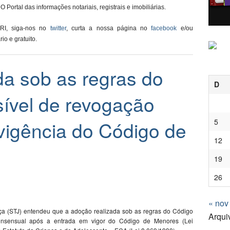
O Portal das informações notariais, registrais e imobiliárias.
 RI, siga-nos no
twitter
, curta a nossa página no
facebook
e/ou
ário e gratuito.
da sob as regras do
D
ível de revogação
5
vigência do Código de
12
19
26
« nov
tiça (STJ) entendeu que a adoção realizada sob as regras do Código
Arqui
consensual após a entrada em vigor do Código de Menores (Lei