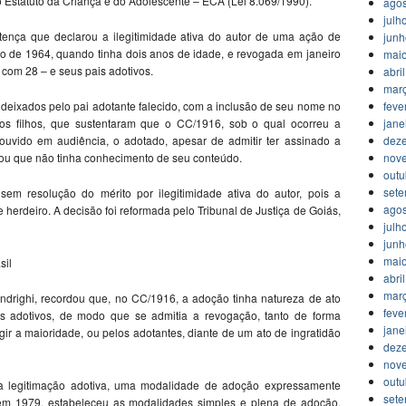
o Estatuto da Criança e do Adolescente – ECA (Lei 8.069/1990).
agos
julh
tença que declarou a ilegitimidade ativa do autor de uma ação de
jun
nho de 1964, quando tinha dois anos de idade, e revogada em janeiro
mai
 com 28 – e seus pais adotivos.
abri
mar
deixados pelo pai adotante falecido, com a inclusão de seu nome no
feve
ros filhos, que sustentaram que o CC/1916, sob o qual ocorreu a
jane
ouvido em audiência, o adotado, apesar de admitir ter assinado a
dez
gou que não tinha conhecimento de seu conteúdo.
nov
outu
set
 sem resolução do mérito por ilegitimidade ativa do autor, pois a
agos
 herdeiro. A decisão foi reformada pelo Tribunal de Justiça de Goiás,
julh
jun
mai
sil
abri
mar
Andrighi, recordou que, no CC/1916, a adoção tinha natureza de ato
feve
 os adotivos, de modo que se admitia a revogação, tanto de forma
jane
gir a maioridade, ou pelos adotantes, diante de um ato de ingratidão
dez
nov
outu
u a legitimação adotiva, uma modalidade de adoção expressamente
set
o em 1979, estabeleceu as modalidades simples e plena de adoção,