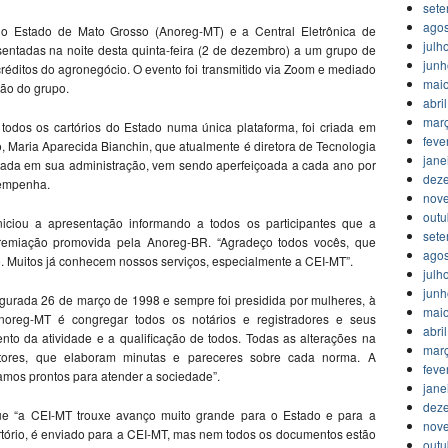
set
agos
do Estado de Mato Grosso (Anoreg-MT) e a Central Eletrônica de
julh
entadas na noite desta quinta-feira (2 de dezembro) a um grupo de
jun
éditos do agronegócio. O evento foi transmitido via Zoom e mediado
mai
ão do grupo.
abri
mar
odos os cartórios do Estado numa única plataforma, foi criada em
feve
, Maria Aparecida Bianchin, que atualmente é diretora de Tecnologia
jane
lantada em sua administração, vem sendo aperfeiçoada a cada ano por
dez
sempenha.
nov
outu
niciou a apresentação informando a todos os participantes que a
set
m premiação promovida pela Anoreg-BR. “Agradeço todos vocês, que
agos
 Muitos já conhecem nossos serviços, especialmente a CEI-MT”.
julh
jun
gurada 26 de março de 1998 e sempre foi presidida por mulheres, à
mai
noreg-MT é congregar todos os notários e registradores e seus
abri
nto da atividade e a qualificação de todos. Todas as alterações na
mar
etores, que elaboram minutas e pareceres sobre cada norma. A
feve
amos prontos para atender a sociedade”.
jane
dez
 que “a CEI-MT trouxe avanço muito grande para o Estado e para a
nov
artório, é enviado para a CEI-MT, mas nem todos os documentos estão
outu