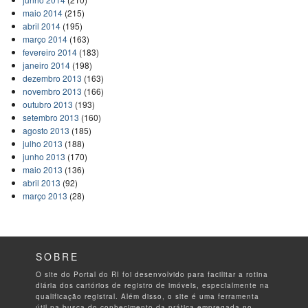
maio 2014
(215)
abril 2014
(195)
março 2014
(163)
fevereiro 2014
(183)
janeiro 2014
(198)
dezembro 2013
(163)
novembro 2013
(166)
outubro 2013
(193)
setembro 2013
(160)
agosto 2013
(185)
julho 2013
(188)
junho 2013
(170)
maio 2013
(136)
abril 2013
(92)
março 2013
(28)
SOBRE
O site do Portal do RI foi desenvolvido para facilitar a rotina
diária dos cartórios de registro de imóveis, especialmente na
qualificação registral. Além disso, o site é uma ferramenta
útil na busca do conhecimento da prática empregada no