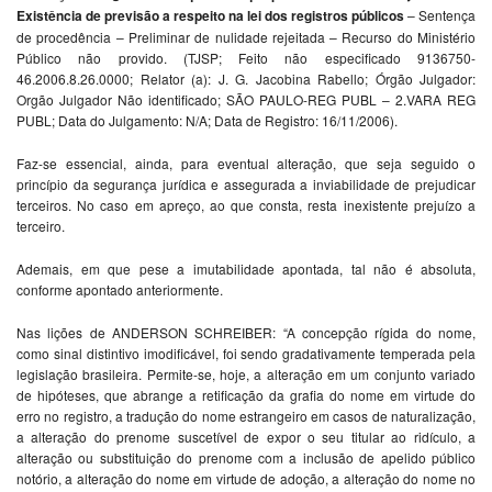
Existência de previsão a respeito na lei dos registros públicos
– Sentença
de procedência – Preliminar de nulidade rejeitada – Recurso do Ministério
Público não provido. (TJSP; Feito não especificado 9136750-
46.2006.8.26.0000; Relator (a): J. G. Jacobina Rabello; Órgão Julgador:
Orgão Julgador Não identificado; SÃO PAULO-REG PUBL – 2.VARA REG
PUBL; Data do Julgamento: N/A; Data de Registro: 16/11/2006).
Faz-se essencial, ainda, para eventual alteração, que seja seguido o
princípio da segurança jurídica e assegurada a inviabilidade de prejudicar
terceiros. No caso em apreço, ao que consta, resta inexistente prejuízo a
terceiro.
Ademais, em que pese a imutabilidade apontada, tal não é absoluta,
conforme apontado anteriormente.
Nas lições de ANDERSON SCHREIBER: “A concepção rígida do nome,
como sinal distintivo imodificável, foi sendo gradativamente temperada pela
legislação brasileira. Permite-se, hoje, a alteração em um conjunto variado
de hipóteses, que abrange a retificação da grafia do nome em virtude do
erro no registro, a tradução do nome estrangeiro em casos de naturalização,
a alteração do prenome suscetível de expor o seu titular ao ridículo, a
alteração ou substituição do prenome com a inclusão de apelido público
notório, a alteração do nome em virtude de adoção, a alteração do nome no