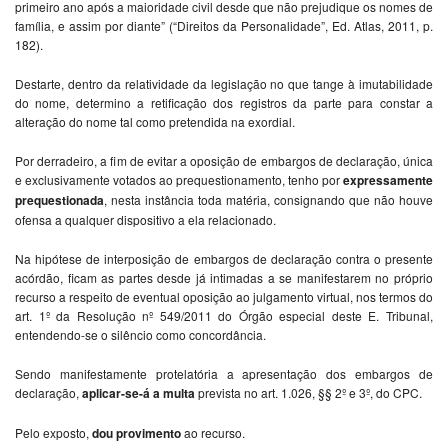
primeiro ano após a maioridade civil desde que não prejudique os nomes de
família, e assim por diante” (“Direitos da Personalidade”, Ed. Atlas, 2011, p.
182).
Destarte, dentro da relatividade da legislação no que tange à imutabilidade
do nome, determino a retificação dos registros da parte para constar a
alteração do nome tal como pretendida na exordial.
Por derradeiro, a fim de evitar a oposição de embargos de declaração, única
e exclusivamente votados ao prequestionamento, tenho por
expressamente
prequestionada
, nesta instância toda matéria, consignando que não houve
ofensa a qualquer dispositivo a ela relacionado.
Na hipótese de interposição de embargos de declaração contra o presente
acórdão, ficam as partes desde já intimadas a se manifestarem no próprio
recurso a respeito de eventual oposição ao julgamento virtual, nos termos do
art. 1º da Resolução nº 549/2011 do Órgão especial deste E. Tribunal,
entendendo-se o silêncio como concordância.
Sendo manifestamente protelatória a apresentação dos embargos de
declaração,
aplicar-se-á a multa
prevista no art. 1.026, §§ 2º e 3º, do CPC.
Pelo exposto,
dou provimento
ao recurso.