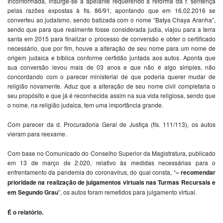
Inconformada, insurge-se a apelante requerendo a reforma da r. sentença
pelas razões expostas à fls. 86/91, apontando que em 16.02.2016 se
converteu ao judaísmo, sendo batizada com o nome “Batya Chaya Aranha”,
sendo que para que realmente fosse considerada judia, viajou para a terra
santa em 2015 para finalizar o processo de conversão e obter o certificado
necessário, que por fim, houve a alteração de seu nome para um nome de
origem judaica e bíblica conforme certidão juntada aos autos. Aponta que
sua conversão levou mais de 03 anos e que não é algo simples, não
concordando com o parecer ministerial de que poderia querer mudar de
religião novamente. Aduz que a alteração de seu nome civil completaria o
seu propósito e que já é reconhecida assim na sua vida religiosa, sendo que
o nome, na religião judaica, tem uma importância grande.
Com parecer da d. Procuradoria Geral de Justiça (fls. 111/113), os autos
vieram para reexame.
Com base no Comunicado do Conselho Superior da Magistratura, publicado
em 13 de março de 2.020, relativo às medidas necessárias para o
enfrentamento da pandemia do coronavírus, do qual consta, “
– recomendar
prioridade na realização de julgamentos
virtuais nas Turmas Recursais e
em Segundo Grau
”, os autos foram remetidos para julgamento virtual.
É o relatório.