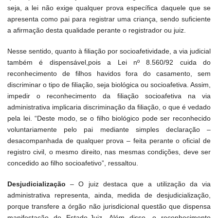
seja, a lei não exige qualquer prova específica daquele que se
apresenta como pai para registrar uma criança, sendo suficiente
a afirmação desta qualidade perante o registrador ou juiz.
Nesse sentido, quanto à filiação por socioafetividade, a via judicial
também é dispensável,pois a Lei nº 8.560/92 cuida do
reconhecimento de filhos havidos fora do casamento, sem
discriminar o tipo de filiação, seja biológica ou socioafetiva. Assim,
impedir o reconhecimento da filiação socioafetiva na via
administrativa implicaria discriminação da filiação, o que é vedado
pela lei. “Deste modo, se o filho biológico pode ser reconhecido
voluntariamente pelo pai mediante simples declaração –
desacompanhada de qualquer prova – feita perante o oficial de
registro civil, o mesmo direito, nas mesmas condições, deve ser
concedido ao filho socioafetivo”, ressaltou.
Desjudicialização
– O juiz destaca que a utilização da via
administrativa representa, ainda, medida de desjudicialização,
porque transfere a órgão não jurisdicional questão que dispensa
manifestação do Estado-Juiz. Além disso, o reconhecimento