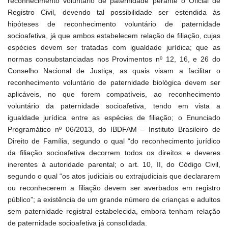
reconhecimento voluntário de paternidade perante o Oficial de
Registro Civil, devendo tal possibilidade ser estendida às
hipóteses de reconhecimento voluntário de paternidade
socioafetiva, já que ambos estabelecem relação de filiação, cujas
espécies devem ser tratadas com igualdade jurídica; que as
normas consubstanciadas nos Provimentos nº 12, 16, e 26 do
Conselho Nacional de Justiça, as quais visam a facilitar o
reconhecimento voluntário de paternidade biológica devem ser
aplicáveis, no que forem compatíveis, ao reconhecimento
voluntário da paternidade socioafetiva, tendo em vista a
igualdade jurídica entre as espécies de filiação; o Enunciado
Programático nº 06/2013, do IBDFAM – Instituto Brasileiro de
Direito de Família, segundo o qual “do reconhecimento jurídico
da filiação socioafetiva decorrem todos os direitos e deveres
inerentes à autoridade parental; o art. 10, II, do Código Civil,
segundo o qual “os atos judiciais ou extrajudiciais que declararem
ou reconhecerem a filiação devem ser averbados em registro
público”; a existência de um grande número de crianças e adultos
sem paternidade registral estabelecida, embora tenham relação
de paternidade socioafetiva já consolidada.