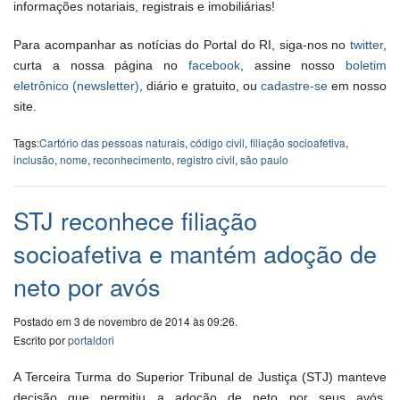
informações notariais, registrais e imobiliárias!
Para acompanhar as notícias do Portal do RI, siga-nos no
twitter
,
curta a nossa página no
facebook
, assine nosso
boletim
eletrônico (newsletter)
, diário e gratuito, ou
cadastre-se
em nosso
site.
Tags:
Cartório das pessoas naturais
,
código civil
,
filiação socioafetiva
,
inclusão
,
nome
,
reconhecimento
,
registro civil
,
são paulo
STJ reconhece filiação
socioafetiva e mantém adoção de
neto por avós
Postado em 3 de novembro de 2014 às 09:26.
Escrito por
portaldori
A Terceira Turma do Superior Tribunal de Justiça (STJ) manteve
decisão que permitiu a adoção de neto por seus avós,