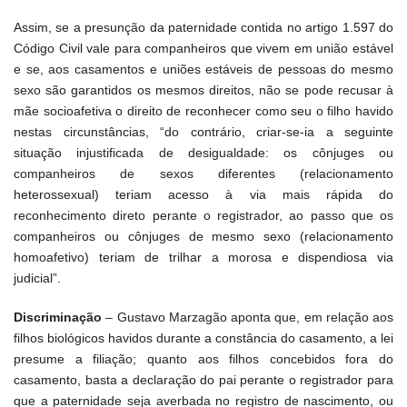
Assim, se a presunção da paternidade contida no artigo 1.597 do
Código Civil vale para companheiros que vivem em união estável
e se, aos casamentos e uniões estáveis de pessoas do mesmo
sexo são garantidos os mesmos direitos, não se pode recusar à
mãe socioafetiva o direito de reconhecer como seu o filho havido
nestas circunstâncias, “do contrário, criar-se-ia a seguinte
situação injustificada de desigualdade: os cônjuges ou
companheiros de sexos diferentes (relacionamento
heterossexual) teriam acesso à via mais rápida do
reconhecimento direto perante o registrador, ao passo que os
companheiros ou cônjuges de mesmo sexo (relacionamento
homoafetivo) teriam de trilhar a morosa e dispendiosa via
judicial”.
Discriminação
– Gustavo Marzagão aponta que, em relação aos
filhos biológicos havidos durante a constância do casamento, a lei
presume a filiação; quanto aos filhos concebidos fora do
casamento, basta a declaração do pai perante o registrador para
que a paternidade seja averbada no registro de nascimento, ou