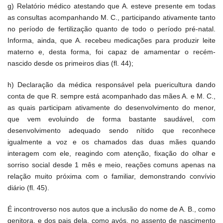
g) Relatório médico atestando que A. esteve presente em todas
as consultas acompanhando M. C., participando ativamente tanto
no período de fertilização quanto de todo o período pré-natal.
Informa, ainda, que A. recebeu medicações para produzir leite
materno e, desta forma, foi capaz de amamentar o recém-
nascido desde os primeiros dias (fl. 44);
h) Declaração da médica responsável pela puericultura dando
conta de que R. sempre está acompanhado das mães A. e M. C.,
as quais participam ativamente do desenvolvimento do menor,
que vem evoluindo de forma bastante saudável, com
desenvolvimento adequado sendo nítido que reconhece
igualmente a voz e os chamados das duas mães quando
interagem com ele, reagindo com atenção, fixação do olhar e
sorriso social desde 1 mês e meio, reações comuns apenas na
relação muito próxima com o familiar, demonstrando convívio
diário (fl. 45).
É incontroverso nos autos que a inclusão do nome de A. B., como
genitora, e dos pais dela, como avós, no assento de nascimento