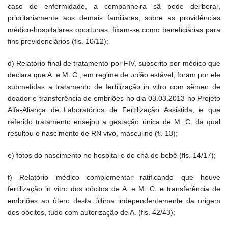
caso de enfermidade, a companheira sã pode deliberar,
prioritariamente aos demais familiares, sobre as providências
médico-hospitalares oportunas, fixam-se como beneficiárias para
fins previdenciários (fls. 10/12);
d) Relatório final de tratamento por FIV, subscrito por médico que
declara que A. e M. C., em regime de união estável, foram por ele
submetidas a tratamento de fertilização in vitro com sêmen de
doador e transferência de embriões no dia 03.03.2013 no Projeto
Alfa-Aliança de Laboratórios de Fertilização Assistida, e que
referido tratamento ensejou a gestação única de M. C. da qual
resultou o nascimento de RN vivo, masculino (fl. 13);
e) fotos do nascimento no hospital e do chá de bebê (fls. 14/17);
f) Relatório médico complementar ratificando que houve
fertilização in vitro dos oócitos de A. e M. C. e transferência de
embriões ao útero desta última independentemente da origem
dos oócitos, tudo com autorização de A. (fls. 42/43);