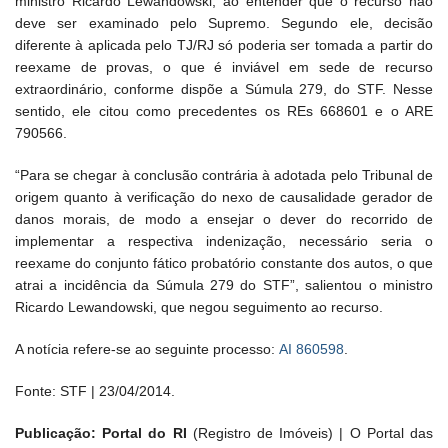
ministro Ricardo Lewandowski, ao entender que o recurso não
deve ser examinado pelo Supremo. Segundo ele, decisão
diferente à aplicada pelo TJ/RJ só poderia ser tomada a partir do
reexame de provas, o que é inviável em sede de recurso
extraordinário, conforme dispõe a Súmula 279, do STF. Nesse
sentido, ele citou como precedentes os REs 668601 e o ARE
790566.
“Para se chegar à conclusão contrária à adotada pelo Tribunal de
origem quanto à verificação do nexo de causalidade gerador de
danos morais, de modo a ensejar o dever do recorrido de
implementar a respectiva indenização, necessário seria o
reexame do conjunto fático probatório constante dos autos, o que
atrai a incidência da Súmula 279 do STF”, salientou o ministro
Ricardo Lewandowski, que negou seguimento ao recurso.
A notícia refere-se ao seguinte processo:
AI 860598
.
Fonte: STF | 23/04/2014.
Publicação: Portal do RI
(Registro de Imóveis) | O Portal das