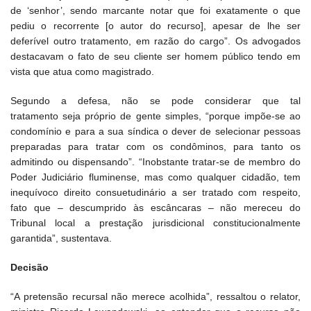
de ‘senhor’, sendo marcante notar que foi exatamente o que
pediu o recorrente [o autor do recurso], apesar de lhe ser
deferível outro tratamento, em razão do cargo”. Os advogados
destacavam o fato de seu cliente ser homem público tendo em
vista que atua como magistrado.
Segundo a defesa, não se pode considerar que tal
tratamento seja próprio de gente simples, “porque impõe-se ao
condomínio e para a sua síndica o dever de selecionar pessoas
preparadas para tratar com os condôminos, para tanto os
admitindo ou dispensando”. “Inobstante tratar-se de membro do
Poder Judiciário fluminense, mas como qualquer cidadão, tem
inequívoco direito consuetudinário a ser tratado com respeito,
fato que – descumprido às escâncaras – não mereceu do
Tribunal local a prestação jurisdicional constitucionalmente
garantida”, sustentava.
Decisão
“A pretensão recursal não merece acolhida”, ressaltou o relator,