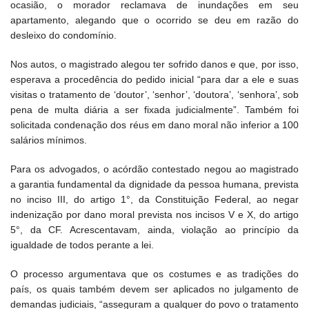
ocasião, o morador reclamava de inundações em seu
apartamento, alegando que o ocorrido se deu em razão do
desleixo do condomínio.
Nos autos, o magistrado alegou ter sofrido danos e que, por isso,
esperava a procedência do pedido inicial “para dar a ele e suas
visitas o tratamento de ‘doutor’, ‘senhor’, ‘doutora’, ‘senhora’, sob
pena de multa diária a ser fixada judicialmente”. Também foi
solicitada condenação dos réus em dano moral não inferior a 100
salários mínimos.
Para os advogados, o acórdão contestado negou ao magistrado
a garantia fundamental da dignidade da pessoa humana, prevista
no inciso III, do artigo 1°, da Constituição Federal, ao negar
indenização por dano moral prevista nos incisos V e X, do artigo
5°, da CF. Acrescentavam, ainda, violação ao princípio da
igualdade de todos perante a lei.
O processo argumentava que os costumes e as tradições do
país, os quais também devem ser aplicados no julgamento de
demandas judiciais, “asseguram a qualquer do povo o tratamento