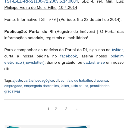
,
TST-E-ED-RR-21100-72.2009.5.14.0004
SBDI-I, rel. Min. Luiz
Philippe Vieira de Mello Filho, 10.4.2014
Fonte: Informativo TST nº79 | (Período: 8 a 22 de abril de 2014).
Publicação: Portal do RI
(Registro de Imóveis) | O Portal das
informações notariais, registrais e imobiliárias!
Para acompanhar as notícias do Portal do RI, siga-nos no
twitter
,
curta a nossa página no
facebook
, assine nosso
boletim
eletrônico (newsletter)
, diário e gratuito, ou
cadastre-se
em nosso
site.
Tags:
ajuste
,
caráter pedagógico
,
clt
,
contrato de trabalho
,
dispensa
,
empregado
,
empregado doméstico
,
faltas
,
justa causa
,
penalidades
gradativas
1
2
3
»