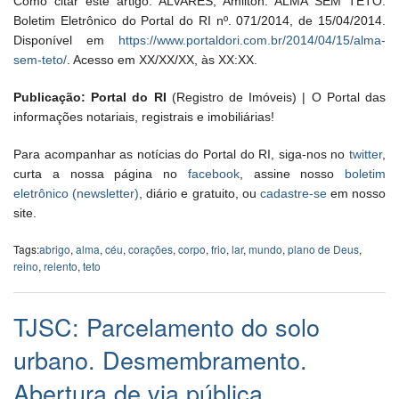
Como citar este artigo: ALVARES, Amilton. ALMA SEM TETO.
Boletim Eletrônico do Portal do RI nº. 071/2014, de 15/04/2014.
Disponível em
https://www.portaldori.com.br/2014/04/15/alma-
sem-teto/
. Acesso em XX/XX/XX, às XX:XX.
Publicação: Portal do RI
(Registro de Imóveis) | O Portal das
informações notariais, registrais e imobiliárias!
Para acompanhar as notícias do Portal do RI, siga-nos no
twitter
,
curta a nossa página no
facebook
, assine nosso
boletim
eletrônico (newsletter)
, diário e gratuito, ou
cadastre-se
em nosso
site.
Tags:
abrigo
,
alma
,
céu
,
corações
,
corpo
,
frio
,
lar
,
mundo
,
plano de Deus
,
reino
,
relento
,
teto
TJSC: Parcelamento do solo
urbano. Desmembramento.
Abertura de via pública.