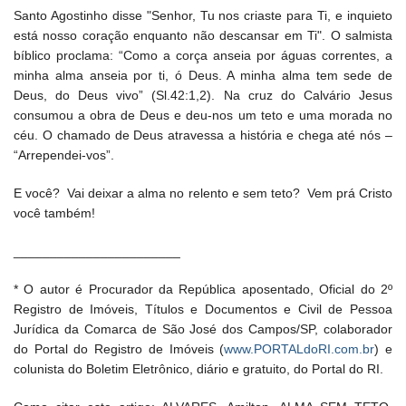
Santo Agostinho disse "Senhor, Tu nos criaste para Ti, e inquieto
está nosso coração enquanto não descansar em Ti". O salmista
bíblico proclama: “Como a corça anseia por águas correntes, a
minha alma anseia por ti, ó Deus. A minha alma tem sede de
Deus, do Deus vivo” (Sl.42:1,2). Na cruz do Calvário Jesus
consumou a obra de Deus e deu-nos um teto e uma morada no
céu. O chamado de Deus atravessa a história e chega até nós –
“Arrependei-vos”.
E você? Vai deixar a alma no relento e sem teto? Vem prá Cristo
você também!
_______________________
* O autor é Procurador da República aposentado, Oficial do 2º
Registro de Imóveis, Títulos e Documentos e Civil de Pessoa
Jurídica da Comarca de São José dos Campos/SP, colaborador
do Portal do Registro de Imóveis (
www.PORTALdoRI.com.br
) e
colunista do Boletim Eletrônico, diário e gratuito, do Portal do RI.