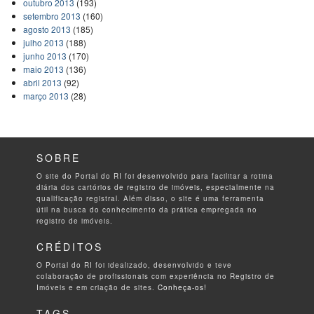
outubro 2013
(193)
setembro 2013
(160)
agosto 2013
(185)
julho 2013
(188)
junho 2013
(170)
maio 2013
(136)
abril 2013
(92)
março 2013
(28)
SOBRE
O site do Portal do RI foi desenvolvido para facilitar a rotina
diária dos cartórios de registro de imóveis, especialmente na
qualificação registral. Além disso, o site é uma ferramenta
útil na busca do conhecimento da prática empregada no
registro de imóveis.
CRÉDITOS
O Portal do RI foi idealizado, desenvolvido e teve
colaboração de profissionais com experiência no Registro de
Imóveis e em criação de sites.
Conheça-os!
TAGS