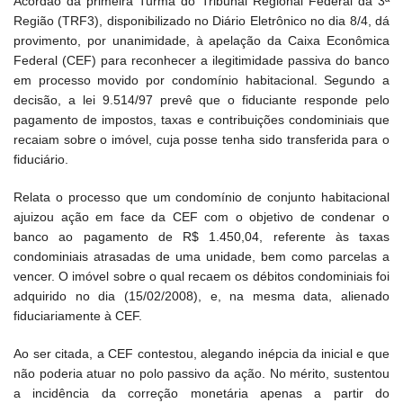
Acordão da primeira Turma do Tribunal Regional Federal da 3ª
Região (TRF3), disponibilizado no Diário Eletrônico no dia 8/4, dá
provimento, por unanimidade, à apelação da Caixa Econômica
Federal (CEF) para reconhecer a ilegitimidade passiva do banco
em processo movido por condomínio habitacional. Segundo a
decisão, a lei 9.514/97 prevê que o fiduciante responde pelo
pagamento de impostos, taxas e contribuições condominiais que
recaiam sobre o imóvel, cuja posse tenha sido transferida para o
fiduciário.
Relata o processo que um condomínio de conjunto habitacional
ajuizou ação em face da CEF com o objetivo de condenar o
banco ao pagamento de R$ 1.450,04, referente às taxas
condominiais atrasadas de uma unidade, bem como parcelas a
vencer. O imóvel sobre o qual recaem os débitos condominiais foi
adquirido no dia (15/02/2008), e, na mesma data, alienado
fiduciariamente à CEF.
Ao ser citada, a CEF contestou, alegando inépcia da inicial e que
não poderia atuar no polo passivo da ação. No mérito, sustentou
a incidência da correção monetária apenas a partir do