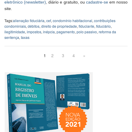
eletrônico (newsletter)
, diário e gratuito, ou
cadastre-se
em nosso
site.
Tags:
alienação fiduciária
,
cef
,
condomínio habitacional
,
contribuições
condominiais
,
débitos
,
direito de propriedade
,
fiduciante
,
fiduciário
,
ilegitimidade
,
impostos
,
inépcia
,
pagamento
,
polo passivo
,
reforma da
sentença
,
taxas
1
2
3
4
»