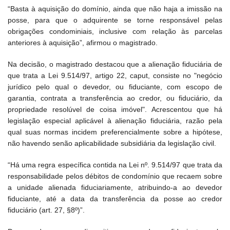
“Basta à aquisição do domínio, ainda que não haja a imissão na
posse, para que o adquirente se torne responsável pelas
obrigações condominiais, inclusive com relação às parcelas
anteriores à aquisição”, afirmou o magistrado.
Na decisão, o magistrado destacou que a alienação fiduciária de
que trata a Lei 9.514/97, artigo 22, caput, consiste no "negócio
jurídico pelo qual o devedor, ou fiduciante, com escopo de
garantia, contrata a transferência ao credor, ou fiduciário, da
propriedade resolúvel de coisa imóvel". Acrescentou que há
legislação especial aplicável à alienação fiduciária, razão pela
qual suas normas incidem preferencialmente sobre a hipótese,
não havendo senão aplicabilidade subsidiária da legislação civil.
“Há uma regra específica contida na Lei nº. 9.514/97 que trata da
responsabilidade pelos débitos de condomínio que recaem sobre
a unidade alienada fiduciariamente, atribuindo-a ao devedor
fiduciante, até a data da transferência da posse ao credor
fiduciário (art. 27, §8º)”.