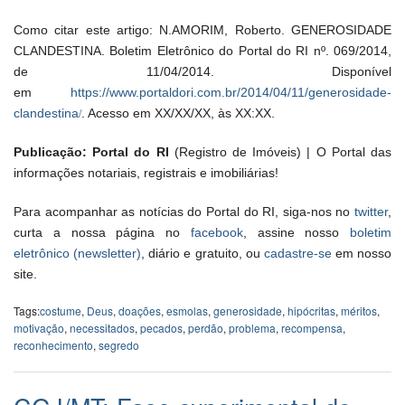
Como citar este artigo: N.AMORIM, Roberto. GENEROSIDADE
CLANDESTINA. Boletim Eletrônico do Portal do RI nº. 069/2014,
de 11/04/2014. Disponível
em
https://www.portaldori.com.br/2014/04/11/generosidade-
/
clandestina
. Acesso em XX/XX/XX, às XX:XX.
Publicação: Portal do RI
(Registro de Imóveis) | O Portal das
informações notariais, registrais e imobiliárias!
Para acompanhar as notícias do Portal do RI, siga-nos no
twitter
,
curta a nossa página no
facebook
, assine nosso
boletim
eletrônico (newsletter)
, diário e gratuito, ou
cadastre-se
em nosso
site.
Tags:
costume
,
Deus
,
doações
,
esmolas
,
generosidade
,
hipócritas
,
méritos
,
motivação
,
necessitados
,
pecados
,
perdão
,
problema
,
recompensa
,
reconhecimento
,
segredo