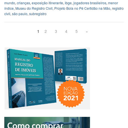
mundo
,
crianças
,
exposição itinerante
,
ibge
,
jogadores brasileiros
,
menor
índice
,
Museu do Registro Civil
,
Projeto Bola no Pé Certidão na Mão
,
registro
civil
,
são paulo
,
subregistro
1
2
3
4
5
»