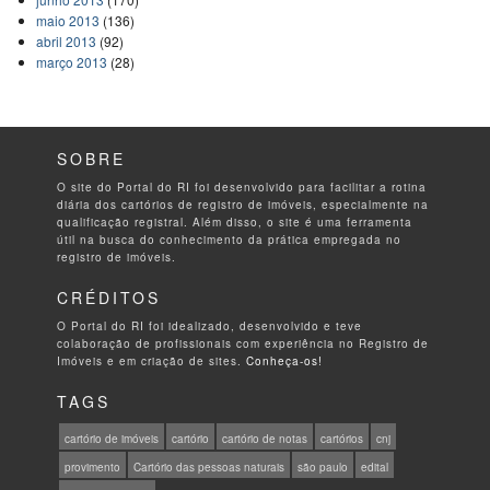
maio 2013
(136)
abril 2013
(92)
março 2013
(28)
SOBRE
O site do Portal do RI foi desenvolvido para facilitar a rotina
diária dos cartórios de registro de imóveis, especialmente na
qualificação registral. Além disso, o site é uma ferramenta
útil na busca do conhecimento da prática empregada no
registro de imóveis.
CRÉDITOS
O Portal do RI foi idealizado, desenvolvido e teve
colaboração de profissionais com experiência no Registro de
Imóveis e em criação de sites.
Conheça-os!
TAGS
cartório de imóveis
cartório
cartório de notas
cartórios
cnj
provimento
Cartório das pessoas naturais
são paulo
edital