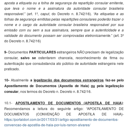
aposta a etiqueta ou a folha de segurança da repartição consular emitente,
que leva o nome e a assinatura da autoridade consular brasileira
responsável.”
(art. 1º,
caput
, do Decreto n. 8.742/16).
“As etiquetas e as
folhas de segurança emitidas pelas repartições consulares poderão trazer o
nome e o cargo da autoridade consular brasileira responsável por sua
emissão com ou sem a sua assinatura, sempre que a autenticidade e a
validade do documento possam ser comprovadas eletronicamente.”
(art. 3º
do Decreto n. 8.742/16)
9-
Documentos
PARTICULARES
estrangeiros NÃO precisam de legalização
consular,
salvo se
ostentarem chancela, reconhecimento de firma ou
autenticação que consubstancia ato público de autoridade estrangeira nele
praticado.
10-
Atualmente
a
legalização dos documentos estrangeiros
faz-se pelo
Apostilamento de Documentos (Apostila de Haia)
ou
pela legalização
consular
, nos termos do Decreto n. Decreto n. 8.742/16.
10.1-
APOSTILAMENTO DE DOCUMENTOS (APOSTILA DE HAIA)
:
Recomendamos a leitura do seguinte artigo: “APOSTILAMENTO DE
DOCUMENTOS (CONVENÇÃO DE APOSTILA DE HAIA)-
https://portaldori.com.br/2017/03/31/artigo-apostilamento-de-documentos-
convencao-de-apostila-de-haia-por-luis-ramon-alvares/