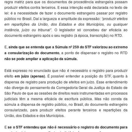
regra matriz para que os documentos de procedência estrangeira possam
produzir efeitos contra terceiros. E essa intenção está declarada no texto de
lei: é a necessidade de fazer o documento estrangeiro passar por registro
público no Brasil. Daí a largueza e amplitude da expressão:
“produzir efeitos
em repartições da União, dos Estados e dos Municípios, ou qualquer
instância, juízo ou tribunal”
. O legislador só concebeu dar eficácia ao
documento estrangeiro após o seu registro (à época, transcrição) no RTD.
E,
ainda que se entenda que a Súmula nº 259 do STF valorizou ao extremo
a consularização do documento
, a ponto de dispensar o registro no RTD
não se pode ampliar a aplicação da súmula.
Está expresso no enunciado que não é necessário o registro para produzir
efeito
em juízo (apenas)
. É possível entender a posição do STF, quanto à
dispensa de registro para produção de efeitos em juízo. Esse entendimento
não diverge do pensamento da Corregedoria Geral da Justiça do Estado de
São Paulo de que as cessões de direitos reais instrumentadas em processos
judiciais têm a mesma eficácia de escritura pública. Mas não consta da
súmula a dispensa de registro público, no Brasil, do documento estrangeiro
consularizado, para produzir efeitos perante terceiros e repartições da
União, dos Estados e dos Municípios.
E
se o STF entendeu que não é necessário o registro do documento para