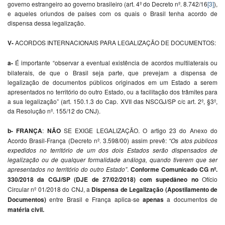
governo estrangeiro ao governo brasileiro (art. 4º do Decreto nº.
8.742/16
[3]
),
e aqueles oriundos de países com os quais o Brasil tenha acordo de
dispensa dessa legalização.
V-
ACORDOS INTERNACIONAIS PARA LEGALIZAÇÃO DE DOCUMENTOS:
a-
É importante “observar a eventual existência de acordos multilaterais ou
bilaterais, de que o Brasil seja parte, que prevejam a dispensa de
legalização de documentos públicos originados em um Estado a serem
apresentados no território do outro Estado, ou a facilitação dos trâmites para
a sua legalização” (art. 150.1.3 do Cap. XVII das NSCGJ/SP c/c art. 2º, §3º,
da Resolução nº. 155/12 do CNJ).
b-
FRANÇA
:
NÃO
SE EXIGE LEGALIZAÇÃO. O artigo 23 do Anexo do
Acordo Brasil-França (Decreto nº. 3.598/00) assim prevê:
“Os atos públicos
expedidos no território de um dos dois Estados serão dispensados de
legalização ou de qualquer formalidade análoga, quando tiverem que ser
apresentados no território do outro Estado”
.
Conforme Comunicado CG nº.
330/2018 da CGJ/SP (DJE de 27/02/2018) com supedâneo no
Ofício
Circular nº 01/2018 do CNJ, a
Dispensa de Legalização (Apostilamento de
Documentos)
entre Brasil e França aplica-se
apenas
a documentos de
matéria civil.