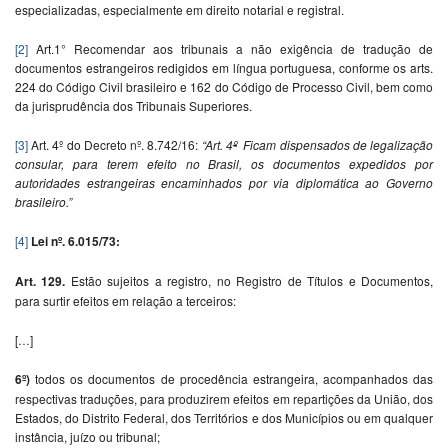
especializadas, especialmente em direito notarial e registral.
[2]
Art.1° Recomendar aos tribunais a não exigência de tradução de
documentos estrangeiros redigidos em língua portuguesa, conforme os arts.
224 do Código Civil brasileiro e 162 do Código de Processo Civil, bem como
da jurisprudência dos Tribunais Superiores.
[3]
Art. 4º do Decreto nº. 8.742/16:
“
Art. 4
º
Ficam dispensados de legalização
consular, para terem efeito no Brasil, os documentos expedidos por
autoridades estrangeiras encaminhados por via diplomática ao Governo
brasileiro.”
[4]
Lei nº. 6.015/73:
Art. 129.
Estão sujeitos a registro, no Registro de Títulos e Documentos,
para surtir efeitos em relação a terceiros:
[…]
6º)
todos os documentos de procedência estrangeira, acompanhados das
respectivas traduções, para produzirem efeitos em repartições da União, dos
Estados, do Distrito Federal, dos Territórios e dos Municípios ou em qualquer
instância, juízo ou tribunal;