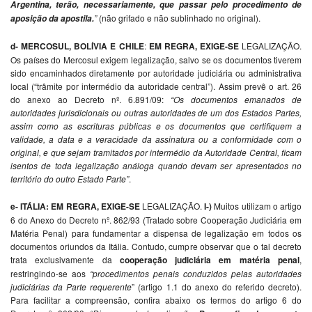
Argentina, terão, necessariamente, que passar pelo procedimento de
”
(não grifado e não sublinhado no original).
aposição da apostila.
d-
MERCOSUL, BOLÍVIA E CHILE
:
EM REGRA, EXIGE-SE
LEGALIZAÇÃO.
Os países do Mercosul exigem legalização, salvo se os documentos tiverem
sido encaminhados diretamente por autoridade judiciária ou administrativa
local (“trâmite por intermédio da autoridade central”). Assim prevê o art. 26
do anexo ao Decreto nº. 6.891/09:
“Os documentos emanados de
autoridades jurisdicionais ou outras autoridades de um dos Estados Partes,
assim como as escrituras públicas e os documentos que certifiquem a
validade, a data e a veracidade da assinatura ou a conformidade com o
original, e que sejam tramitados por intermédio da Autoridade Central, ficam
isentos de toda legalização análoga quando devam ser apresentados no
território do outro Estado Parte”
.
e- ITÁLIA: EM REGRA, EXIGE-SE
LEGALIZAÇÃO.
I-)
Muitos utilizam o artigo
6 do Anexo do Decreto nº. 862/93 (Tratado sobre Cooperação Judiciária em
Matéria Penal) para fundamentar a dispensa de legalização em todos os
documentos oriundos da Itália. Contudo, cumpre observar que o tal decreto
trata exclusivamente da
cooperação judiciária em matéria penal
,
restringindo-se aos
“procedimentos penais conduzidos pelas autoridades
judiciárias da Parte requerente
” (artigo 1.1 do anexo do referido decreto).
Para facilitar a compreensão, confira abaixo os termos do artigo 6 do