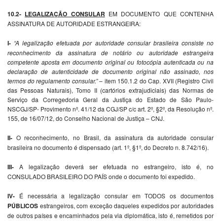
10.2-
LEGALIZAÇÃO CONSULAR
EM DOCUMENTO QUE CONTENHA
ASSINATURA DE AUTORIDADE ESTRANGEIRA:
I-
“A legalização efetuada por autoridade consular brasileira consiste no
reconhecimento da assinatura de notário ou autoridade estrangeira
competente aposta em documento original ou fotocópia autenticada ou na
declaração de autenticidade de documento original não assinado, nos
termos do regulamento consular.”
– item 150.1.2 do Cap. XVII (Registro Civil
das Pessoas Naturais), Tomo II (cartórios extrajudiciais) das Normas de
Serviço da Corregedoria Geral da Justiça do Estado de São Paulo-
NSCGJ/SP- Provimento nº. 41/12 da CGJ/SP c/c art. 2º, §2º, da Resolução nº.
155, de 16/07/12, do Conselho Nacional de Justiça – CNJ.
II-
O reconhecimento, no Brasil, da assinatura da autoridade consular
brasileira no documento é dispensado (art. 1º, §1º, do Decreto n. 8.742/16).
III-
A legalização deverá ser efetuada no estrangeiro, isto é, no
CONSULADO BRASILEIRO DO PAÍS onde o documento foi expedido.
IV-
É necessária a legalização consular em TODOS os documentos
PÚBLICOS
estrangeiros, com exceção daqueles expedidos por autoridades
de outros países e encaminhados pela via diplomática, isto é, remetidos por