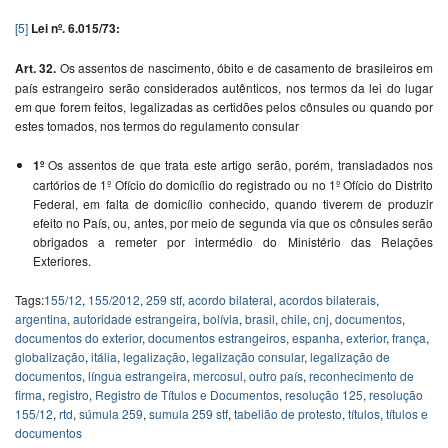
[5]
Lei nº. 6.015/73:
Art. 32.
Os assentos de nascimento, óbito e de casamento de brasileiros em
país estrangeiro serão considerados autênticos, nos termos da lei do lugar
em que forem feitos, legalizadas as certidões pelos cônsules ou quando por
estes tomados, nos termos do regulamento consular
1º
Os assentos de que trata este artigo serão, porém, transladados nos
cartórios de 1º Ofício do domicílio do registrado ou no 1º Ofício do Distrito
Federal, em falta de domicílio conhecido, quando tiverem de produzir
efeito no País, ou, antes, por meio de segunda via que os cônsules serão
obrigados a remeter por intermédio do Ministério das Relações
Exteriores.
Tags:
155/12
,
155/2012
,
259 stf
,
acordo bilateral
,
acordos bilaterais
,
argentina
,
autoridade estrangeira
,
bolívia
,
brasil
,
chile
,
cnj
,
documentos
,
documentos do exterior
,
documentos estrangeiros
,
espanha
,
exterior
,
frança
,
globalização
,
itália
,
legalização
,
legalização consular
,
legalização de
documentos
,
língua estrangeira
,
mercosul
,
outro país
,
reconhecimento de
firma
,
registro
,
Registro de Títulos e Documentos
,
resolução 125
,
resolução
155/12
,
rtd
,
súmula 259
,
sumula 259 stf
,
tabelião de protesto
,
títulos
,
títulos e
documentos