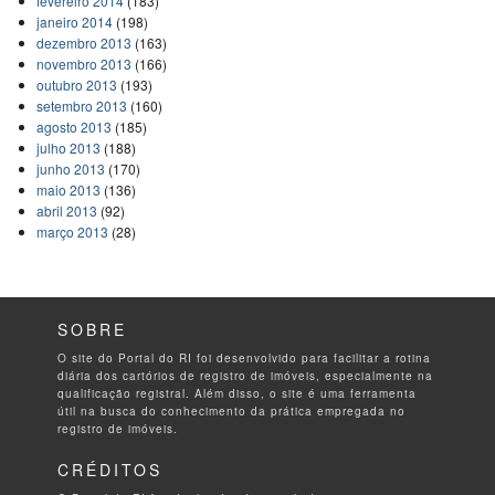
fevereiro 2014
(183)
janeiro 2014
(198)
dezembro 2013
(163)
novembro 2013
(166)
outubro 2013
(193)
setembro 2013
(160)
agosto 2013
(185)
julho 2013
(188)
junho 2013
(170)
maio 2013
(136)
abril 2013
(92)
março 2013
(28)
SOBRE
O site do Portal do RI foi desenvolvido para facilitar a rotina
diária dos cartórios de registro de imóveis, especialmente na
qualificação registral. Além disso, o site é uma ferramenta
útil na busca do conhecimento da prática empregada no
registro de imóveis.
CRÉDITOS