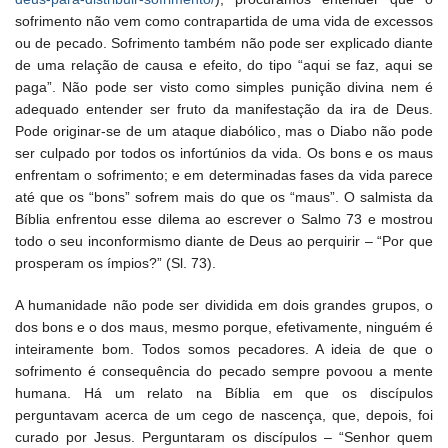
sofrimento não vem como contrapartida de uma vida de excessos
ou de pecado. Sofrimento também não pode ser explicado diante
de uma relação de causa e efeito, do tipo “aqui se faz, aqui se
paga”. Não pode ser visto como simples punição divina nem é
adequado entender ser fruto da manifestação da ira de Deus.
Pode originar-se de um ataque diabólico, mas o Diabo não pode
ser culpado por todos os infortúnios da vida. Os bons e os maus
enfrentam o sofrimento; e em determinadas fases da vida parece
até que os “bons” sofrem mais do que os “maus”. O salmista da
Bíblia enfrentou esse dilema ao escrever o Salmo 73 e mostrou
todo o seu inconformismo diante de Deus ao perquirir – “Por que
prosperam os ímpios?” (Sl. 73).
A humanidade não pode ser dividida em dois grandes grupos, o
dos bons e o dos maus, mesmo porque, efetivamente, ninguém é
inteiramente bom. Todos somos pecadores. A ideia de que o
sofrimento é consequência do pecado sempre povoou a mente
humana. Há um relato na Bíblia em que os discípulos
perguntavam acerca de um cego de nascença, que, depois, foi
curado por Jesus. Perguntaram os discípulos – “Senhor quem