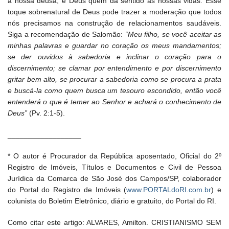
a nossa deusa; é Deus quem dá sentido às nossas vidas. Esse
toque sobrenatural de Deus pode trazer a moderação que todos
nós precisamos na construção de relacionamentos saudáveis.
Siga a recomendação de Salomão:
“Meu filho, se você aceitar as
minhas palavras e guardar no coração os meus mandamentos;
se der ouvidos à sabedoria e inclinar o coração para o
discernimento; se clamar por entendimento e por discernimento
gritar bem alto, se procurar a sabedoria como se procura a prata
e buscá-la como quem busca um tesouro escondido, então você
entenderá o que é temer ao Senhor e achará o conhecimento de
Deus”
(Pv. 2:1-5).
__________________
* O autor é Procurador da República aposentado, Oficial do 2º
Registro de Imóveis, Títulos e Documentos e Civil de Pessoa
Jurídica da Comarca de São José dos Campos/SP, colaborador
do Portal do Registro de Imóveis (
www.PORTALdoRI.com.br
) e
colunista do Boletim Eletrônico, diário e gratuito, do Portal do RI.
Como citar este artigo: ALVARES, Amilton. CRISTIANISMO SEM