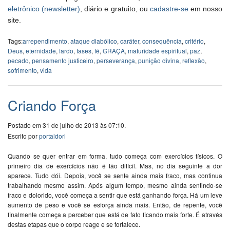
eletrônico (newsletter)
, diário e gratuito, ou
cadastre-se
em nosso
site.
Tags:
arrependimento
,
ataque diabólico
,
caráter
,
consequência
,
critério
,
Deus
,
eternidade
,
fardo
,
fases
,
fé
,
GRAÇA
,
maturidade espiritual
,
paz
,
pecado
,
pensamento justiceiro
,
perseverança
,
punição divina
,
reflexão
,
sofrimento
,
vida
Criando Força
Postado em 31 de julho de 2013 às 07:10.
Escrito por
portaldori
Quando se quer entrar em forma, tudo começa com exercícios físicos. O
primeiro dia de exercícios não é tão difícil. Mas, no dia seguinte a dor
aparece. Tudo dói. Depois, você se sente ainda mais fraco, mas continua
trabalhando mesmo assim. Após algum tempo, mesmo ainda sentindo-se
fraco e dolorido, você começa a sentir que está ganhando força. Há um leve
aumento de peso e você se esforça ainda mais. Então, de repente, você
finalmente começa a perceber que está de fato ficando mais forte. É através
destas etapas que o corpo reage e se fortalece.