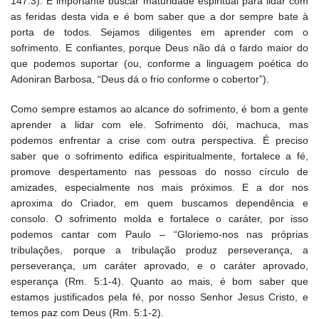
147:3). É importante buscar maturidade espiritual para lidar com
as feridas desta vida e é bom saber que a dor sempre bate à
porta de todos. Sejamos diligentes em aprender com o
sofrimento. E confiantes, porque Deus não dá o fardo maior do
que podemos suportar (ou, conforme a linguagem poética do
Adoniran Barbosa, “Deus dá o frio conforme o cobertor”).
Como sempre estamos ao alcance do sofrimento, é bom a gente
aprender a lidar com ele. Sofrimento dói, machuca, mas
podemos enfrentar a crise com outra perspectiva. É preciso
saber que o sofrimento edifica espiritualmente, fortalece a fé,
promove despertamento nas pessoas do nosso círculo de
amizades, especialmente nos mais próximos. E a dor nos
aproxima do Criador, em quem buscamos dependência e
consolo. O sofrimento molda e fortalece o caráter, por isso
podemos cantar com Paulo – “Gloriemo-nos nas próprias
tribulações, porque a tribulação produz perseverança, a
perseverança, um caráter aprovado, e o caráter aprovado,
esperança (Rm. 5:1-4). Quanto ao mais, é bom saber que
estamos justificados pela fé, por nosso Senhor Jesus Cristo, e
temos paz com Deus (Rm. 5:1-2).