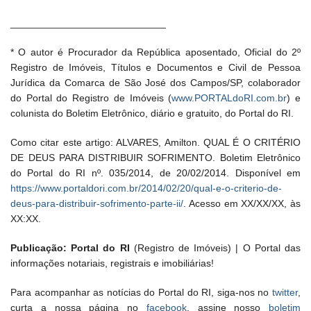
____________________________
* O autor é Procurador da República aposentado, Oficial do 2º
Registro de Imóveis, Títulos e Documentos e Civil de Pessoa
Jurídica da Comarca de São José dos Campos/SP, colaborador
do Portal do Registro de Imóveis (
www.PORTALdoRI.com.br
) e
colunista do Boletim Eletrônico, diário e gratuito, do Portal do RI.
Como citar este artigo: ALVARES, Amilton. QUAL É O CRITÉRIO
DE DEUS PARA DISTRIBUIR SOFRIMENTO. Boletim Eletrônico
do Portal do RI nº. 035/2014, de 20/02/2014. Disponível em
https://www.portaldori.com.br/2014/02/20/qual-e-o-criterio-de-
deus-para-distribuir-sofrimento-parte-ii/
. Acesso em XX/XX/XX, às
XX:XX.
Publicação: Portal do RI
(Registro de Imóveis) | O Portal das
informações notariais, registrais e imobiliárias!
Para acompanhar as notícias do Portal do RI, siga-nos no
twitter
,
curta a nossa página no
facebook
, assine nosso
boletim