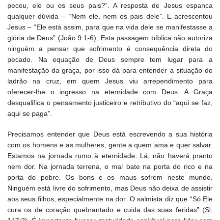
pecou, ele ou os seus pais?”. A resposta de Jesus espanca
qualquer dúvida – “Nem ele, nem os pais dele”. E acrescentou
Jesus – “Ele está assim, para que na vida dele se manifestasse a
glória de Deus” (João 9:1-6). Esta passagem bíblica não autoriza
ninguém a pensar que sofrimento é consequência direta do
pecado. Na equação de Deus sempre tem lugar para a
manifestação da graça, por isso dá para entender a situação do
ladrão na cruz, em quem Jesus viu arrependimento para
oferecer-lhe o ingresso na eternidade com Deus. A Graça
desqualifica o pensamento justiceiro e retributivo do “aqui se faz,
aqui se paga”.
Precisamos entender que Deus está escrevendo a sua história
com os homens e as mulheres, gente a quem ama e quer salvar.
Estamos na jornada rumo à eternidade. Lá, não haverá pranto
nem dor. Na jornada terrena, o mal bate na porta do rico e na
porta do pobre. Os bons e os maus sofrem neste mundo.
Ninguém está livre do sofrimento, mas Deus não deixa de assistir
aos seus filhos, especialmente na dor. O salmista diz que “Só Ele
cura os de coração quebrantado e cuida das suas feridas” (Sl.