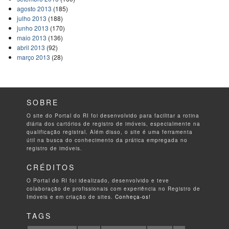
agosto 2013
(185)
julho 2013
(188)
junho 2013
(170)
maio 2013
(136)
abril 2013
(92)
março 2013
(28)
SOBRE
O site do Portal do RI foi desenvolvido para facilitar a rotina
diária dos cartórios de registro de imóveis, especialmente na
qualificação registral. Além disso, o site é uma ferramenta
útil na busca do conhecimento da prática empregada no
registro de imóveis.
CRÉDITOS
O Portal do RI foi idealizado, desenvolvido e teve
colaboração de profissionais com experiência no Registro de
Imóveis e em criação de sites.
Conheça-os!
TAGS