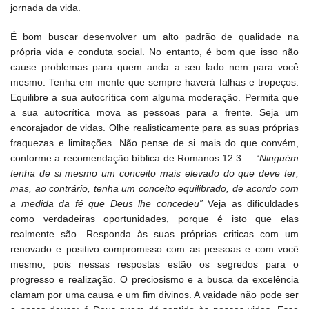
jornada da vida.
É bom buscar desenvolver um alto padrão de qualidade na
própria vida e conduta social. No entanto, é bom que isso não
cause problemas para quem anda a seu lado nem para você
mesmo. Tenha em mente que sempre haverá falhas e tropeços.
Equilibre a sua autocrítica com alguma moderação. Permita que
a sua autocrítica mova as pessoas para a frente. Seja um
encorajador de vidas. Olhe realisticamente para as suas próprias
fraquezas e limitações. Não pense de si mais do que convém,
conforme a recomendação bíblica de Romanos 12.3: –
“Ninguém
tenha de si mesmo um conceito mais elevado do que deve ter;
mas, ao contrário, tenha um conceito equilibrado, de acordo com
a medida da fé que Deus lhe concedeu”
Veja as dificuldades
como verdadeiras oportunidades, porque é isto que elas
realmente são. Responda às suas próprias criticas com um
renovado e positivo compromisso com as pessoas e com você
mesmo, pois nessas respostas estão os segredos para o
progresso e realização. O preciosismo e a busca da excelência
clamam por uma causa e um fim divinos. A vaidade não pode ser