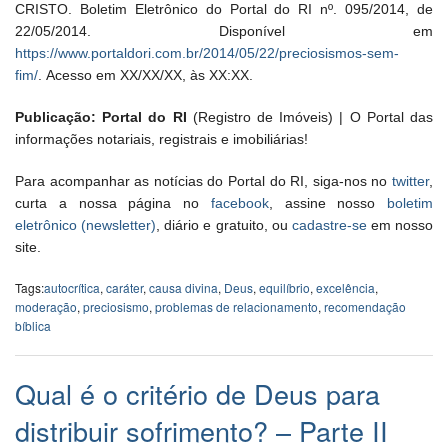
CRISTO. Boletim Eletrônico do Portal do RI nº. 095/2014, de
22/05/2014. Disponível em
https://www.portaldori.com.br/2014/05/22/preciosismos-sem-
fim/
. Acesso em XX/XX/XX, às XX:XX.
Publicação: Portal do RI
(Registro de Imóveis) | O Portal das
informações notariais, registrais e imobiliárias!
Para acompanhar as notícias do Portal do RI, siga-nos no
twitter
,
curta a nossa página no
facebook
, assine nosso
boletim
eletrônico (newsletter)
, diário e gratuito, ou
cadastre-se
em nosso
site.
Tags:
autocrítica
,
caráter
,
causa divina
,
Deus
,
equilíbrio
,
excelência
,
moderação
,
preciosismo
,
problemas de relacionamento
,
recomendação
bíblica
Qual é o critério de Deus para
distribuir sofrimento? – Parte II