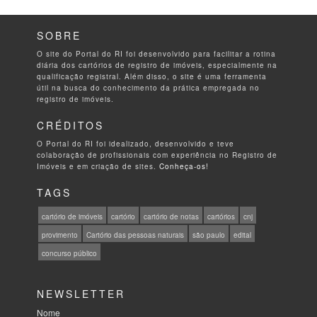
SOBRE
O site do Portal do RI foi desenvolvido para facilitar a rotina
diária dos cartórios de registro de imóveis, especialmente na
qualificação registral. Além disso, o site é uma ferramenta
útil na busca do conhecimento da prática empregada no
registro de imóveis.
CRÉDITOS
O Portal do RI foi idealizado, desenvolvido e teve
colaboração de profissionais com experiência no Registro de
Imóveis e em criação de sites.
Conheça-os!
TAGS
cartório de imóveis
cartório
cartório de notas
cartórios
cnj
provimento
Cartório das pessoas naturais
são paulo
edital
concurso público
NEWSLETTER
Nome