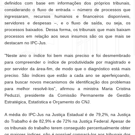
definidos com base em informações dos próprios tribunais,
considerando o fluxo de entrada – número de processos que
ingressaram, recursos humanos e financeiros disponíveis,
servidores e despesas –, e o fluxo de saída, ou seja, os
processos baixados. Dessa forma, os tribunais que mais baixam
processos em relação aos seus insumos são os que mais se
destacam no IPC-Jus.
"Neste ano o índice foi bem mais preciso e foi desmembrado
para compreender o índice de produtividade por magistrado e
por servidor da área-fim, de modo que o diagnóstico está mais
preciso. São índices que estão a cada ano se aperfeiçoando,
para buscar novos mecanismos de identificação dos problemas
para melhor resolvê-los”, afirmou a ministra Maria Cristina
Peduzzi, presidente da Comissão Permanente de Gestão
Estratégica, Estatística e Orçamento do CNJ.
A média do IPC-Jus na Justiça Estadual é de 79,2%, na Justiça
do Trabalho é de 82,9% e de 72% na Justiça Federal. Apesar de
os tribunais do trabalho terem conseguido percentualmente obter
os maiores índices, não é possível compará-los aos tribunais dos