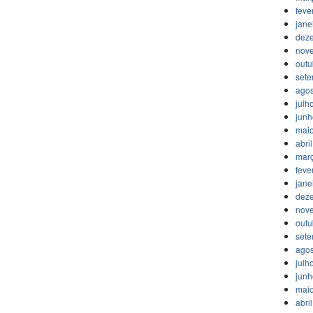
feve
jane
dez
nov
outu
set
agos
julh
jun
mai
abri
mar
feve
jane
dez
nov
outu
set
agos
julh
jun
mai
abri