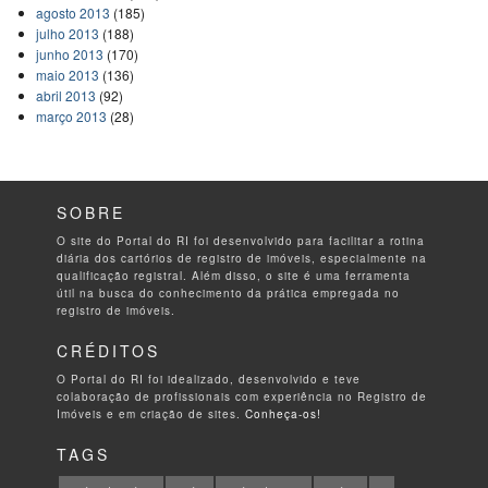
agosto 2013
(185)
julho 2013
(188)
junho 2013
(170)
maio 2013
(136)
abril 2013
(92)
março 2013
(28)
SOBRE
O site do Portal do RI foi desenvolvido para facilitar a rotina
diária dos cartórios de registro de imóveis, especialmente na
qualificação registral. Além disso, o site é uma ferramenta
útil na busca do conhecimento da prática empregada no
registro de imóveis.
CRÉDITOS
O Portal do RI foi idealizado, desenvolvido e teve
colaboração de profissionais com experiência no Registro de
Imóveis e em criação de sites.
Conheça-os!
TAGS