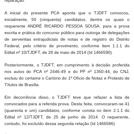
reparação.
A inicial do presente PCA aponta que o TJDFT convocou,
inicialmente, 50 (cinquenta) candidatos, dentre os quais o
requerente ANDRÉ RICARDO PESSOA SOUSA, para a prova
escrita e prática do concurso público para outorga de delegações
de serventias extrajudiciais de notas e de registro do Distrito
Federal, pelo critério de provimento, conforme item 1.1.1 do
Edital nº 10/TJDFT, de 28 de maio de 2014 (Id 1466590).
Posteriormente, o TJDFT, em cumprimento à decisão proferida
nos autos do PCA nº 2446-49 e do PP nº 1350-44, do CNJ,
excluiu do certame o Cartório do 1º Ofício de Notas e Protesto de
Títulos de Brasília.
Em decorrência disso, o TJDFT teve que refazer a lista de
convocados para a referida prova. Desta feita, convocaram-se 41
(quarenta e um) candidatos, conforme consta no item 2.1.1 do
Edital nº 12/TJDFT, de 25 de junho de 2014. O requerente,
contudo, foi excluído dessa segunda relação (Id 1466586).