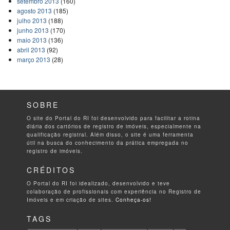
setembro 2013
(160)
agosto 2013
(185)
julho 2013
(188)
junho 2013
(170)
maio 2013
(136)
abril 2013
(92)
março 2013
(28)
SOBRE
O site do Portal do RI foi desenvolvido para facilitar a rotina
diária dos cartórios de registro de imóveis, especialmente na
qualificação registral. Além disso, o site é uma ferramenta
útil na busca do conhecimento da prática empregada no
registro de imóveis.
CRÉDITOS
O Portal do RI foi idealizado, desenvolvido e teve
colaboração de profissionais com experiência no Registro de
Imóveis e em criação de sites.
Conheça-os!
TAGS