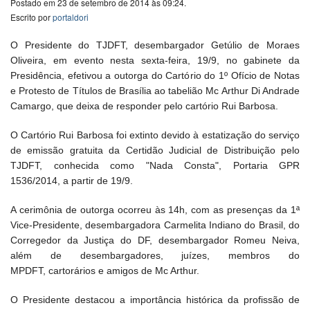
Postado em 23 de setembro de 2014 às 09:24.
Escrito por
portaldori
O Presidente do TJDFT, desembargador Getúlio de Moraes
Oliveira, em evento nesta sexta-feira, 19/9, no gabinete da
Presidência, efetivou a outorga do Cartório do 1º Ofício de Notas
e Protesto de Títulos de Brasília ao tabelião Mc Arthur Di Andrade
Camargo, que deixa de responder pelo cartório Rui Barbosa.
O Cartório Rui Barbosa foi extinto devido à estatização do serviço
de emissão gratuita da Certidão Judicial de Distribuição pelo
TJDFT, conhecida como "Nada Consta", Portaria GPR
1536/2014, a partir de 19/9.
A cerimônia de outorga ocorreu às 14h, com as presenças da 1ª
Vice-Presidente, desembargadora Carmelita Indiano do Brasil, do
Corregedor da Justiça do DF, desembargador Romeu Neiva,
além de desembargadores, juízes, membros do
MPDFT, cartorários e amigos de Mc Arthur.
O Presidente destacou a importância histórica da profissão de