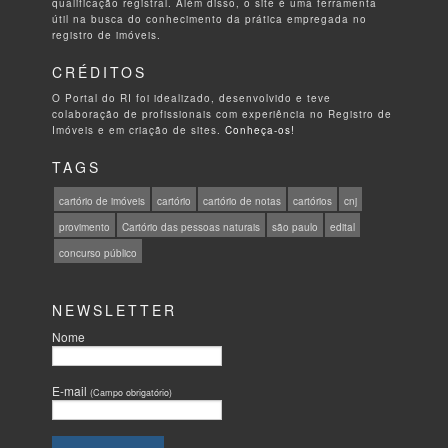
qualificação registral. Além disso, o site é uma ferramenta
útil na busca do conhecimento da prática empregada no
registro de imóveis.
CRÉDITOS
O Portal do RI foi idealizado, desenvolvido e teve
colaboração de profissionais com experiência no Registro de
Imóveis e em criação de sites.
Conheça-os!
TAGS
cartório de imóveis
cartório
cartório de notas
cartórios
cnj
provimento
Cartório das pessoas naturais
são paulo
edital
concurso público
NEWSLETTER
Nome
E-mail
(Campo obrigatório)