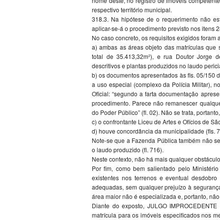
nome deste, no registro de imóveis competente,
respectivo território municipal.
318.3. Na hipótese de o requerimento não est
aplicar-se-á o procedimento previsto nos itens
No caso concreto, os requisitos exigidos foram 
a) ambas as áreas objeto das matrículas que s
total de 35.413,32m²), e rua Doutor Jorge d
descritivos e plantas produzidos no laudo perici
b) os documentos apresentados às fls. 05/150 
a uso especial (complexo da Polícia Militar), n
Oficial: “segundo a farta documentação aprese
procedimento. Parece não remanescer qualquer
do Poder Público” (fl. 02). Não se trata, portanto
c) o confrontante Liceu de Artes e Ofícios de S
d) houve concordância da municipalidade (fls. 
Note-se que a Fazenda Pública também não se 
o laudo produzido (fl. 716).
Neste contexto, não há mais qualquer obstáculo
Por fim, como bem salientado pelo Ministério 
existentes nos terrenos e eventual desdob
adequadas, sem qualquer prejuízo à segurança
área maior não é especializada e, portanto, não
Diante do exposto, JULGO IMPROCEDENTE a 
matrícula para os imóveis especificados nos me