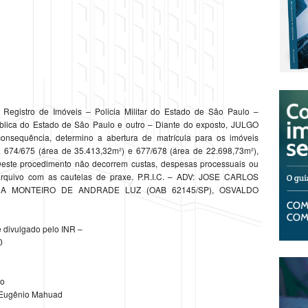
e Registro de Imóveis – Policia Militar do Estado de São Paulo –
lica do Estado de São Paulo e outro – Diante do exposto, JULGO
sequência, determino a abertura de matrícula para os imóveis
s. 674/675 (área de 35.413,32m²) e 677/678 (área de 22.698,73m²),
. Deste procedimento não decorrem custas, despesas processuais ou
 arquivo com as cautelas de praxe. P.R.I.C. – ADV: JOSE CARLOS
IRA MONTEIRO DE ANDRADE LUZ (OAB 62145/SP), OSVALDO
 divulgado pelo INR –
0
lo
ci Eugênio Mahuad