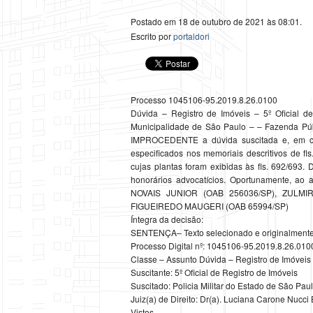
Postado em 18 de outubro de 2021 às 08:01.
Escrito por
portaldori
Processo 1045106-95.2019.8.26.0100
Dúvida – Registro de Imóveis – 5º Oficial d
Municipalidade de São Paulo – – Fazenda Púb
IMPROCEDENTE a dúvida suscitada e, em con
especificados nos memoriais descritivos de fl
cujas plantas foram exibidas às fls. 692/693
honorários advocatícios. Oportunamente, ao
NOVAIS JUNIOR (OAB 256036/SP), ZULM
FIGUEIREDO MAUGERI (OAB 65994/SP)
Íntegra da decisão:
SENTENÇA– Texto selecionado e originalmente
Processo Digital nº: 1045106-95.2019.8.26.010
Classe – Assunto Dúvida – Registro de Imóveis
Suscitante: 5º Oficial de Registro de Imóveis
Suscitado: Policia Militar do Estado de São Pau
Juiz(a) de Direito: Dr(a). Luciana Carone Nuc
Vistos.