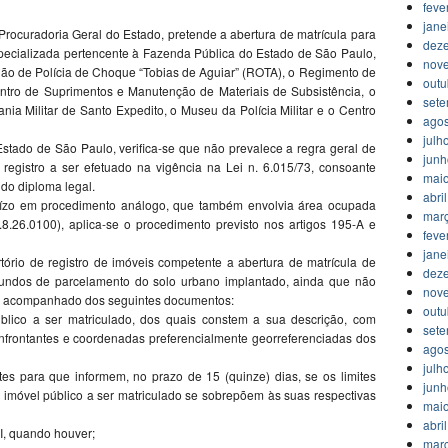
feve
jane
a Procuradoria Geral do Estado, pretende a abertura de matrícula para
dez
pecializada pertencente à Fazenda Pública do Estado de São Paulo,
nov
hão de Polícia de Choque “Tobias de Aguiar” (ROTA), o Regimento de
outu
entro de Suprimentos e Manutenção de Materiais de Subsistência, o
set
ania Militar de Santo Expedito, o Museu da Polícia Militar e o Centro
agos
julh
Estado de São Paulo, verifica-se que não prevalece a regra geral de
jun
 registro a ser efetuado na vigência na Lei n. 6.015/73, consoante
mai
rido diploma legal.
abri
juízo em procedimento análogo, que também envolvia área ocupada
mar
0.8.26.0100), aplica-se o procedimento previsto nos artigos 195-A e
feve
jane
artório de registro de imóveis competente a abertura de matrícula de
dez
riundos de parcelamento do solo urbano implantado, ainda que não
nov
nto acompanhado dos seguintes documentos:
outu
úblico a ser matriculado, dos quais constem a sua descrição, com
set
confrontantes e coordenadas preferencialmente georreferenciadas dos
agos
julh
es para que informem, no prazo de 15 (quinze) dias, se os limites
jun
o imóvel público a ser matriculado se sobrepõem às suas respectivas
mai
abri
 II, quando houver;
mar