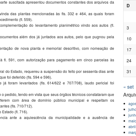
parte suscitada apresentou documentos constantes dos arquivos da
D
 vinda das plantas mencionadas às fls. 332 e 464, as quais foram
cedimento (fl. 559).
omplementação do levantamento planimétrico vindo aos autos (fl.
3
ocumentos além dos já juntados aos autos, pelo que pugnou pela
10
esentação de nova planta e memorial descritivo, com nomeação de
17
do à fl. 591, com autorização para pagamento em cinco parcelas às
24
31
ral do Estado, requereu a suspensão do feito por sessenta dias ante
ue foi deferido (fls. 594 e 596).
já foram levantados (fls. 614/622 e 707/708), laudo pericial foi
« set
Arqui
m o pedido, tendo em vista que seus órgãos técnicos constataram que
erferem com área de domínio público municipal e respeitam os
agos
ntes (fls. 710/712).
julh
Estado (fl. 716).
jun
dência ante a aquiescência da municipalidade e a ausência de
mai
abri
mar