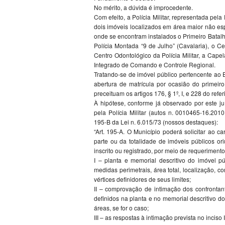
No mérito, a dúvida é improcedente.
Com efeito, a Polícia Militar, representada pel
dois imóveis localizados em área maior não es
onde se encontram instalados o Primeiro Batal
Polícia Montada “9 de Julho” (Cavalaria), o C
Centro Odontológico da Polícia Militar, a Capel
Integrado de Comando e Controle Regional.
Tratando-se de imóvel público pertencente ao 
abertura de matrícula por ocasião do primeiro
preceituam os artigos 176, § 1º, I, e 228 do refe
À hipótese, conforme já observado por este 
pela Polícia Militar (autos n. 0010465-16.201
195-B da Lei n. 6.015/73 (nossos destaques):
“Art. 195-A. O Município poderá solicitar ao c
parte ou da totalidade de imóveis públicos o
inscrito ou registrado, por meio de requerime
I – planta e memorial descritivo do imóvel p
medidas perimetrais, área total, localização, 
vértices definidores de seus limites;
II – comprovação de intimação dos confrontant
definidos na planta e no memorial descritivo d
áreas, se for o caso;
III – as respostas à intimação prevista no inciso