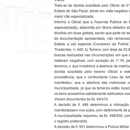
Trata-se de dúvida suscitada pelo Oficial do 5º
Estado de São Paulo, tendo em vista negativa 
maior não especializada.
Informa o Oficial que a Fazenda Pública do 
especializada), adquirida por títulos datados d
dividido em duas glebas, sendo que parte do ter
da documentação apresentada, não remanesce
Estado a uso especial (Complexo da Polícia 
Tiradentes, n. 440; b) Terreno com área de 22.6
buscas realizadas nas circunscrições em que es
restaram negativas, com exceção do 1º RI, p
terrenos, o que inviabiliza a abertura de mat
dúvida suscitada pelo mesmo Oficial a este
procedência; que o confrontante Liceu de Ar
manifestou; que a abertura das matrículas c
municipalidade, já que os terrenos estão loca
os bens acessórios sabidamente edificados nos
Vieram documentos às fls. 04/474.
A decisão de fl. 486 determinou a intimaçã
manifestassem nos autos, com deferimento de pr
A municipalidade requereu, às fls. 498/500, c
o registro pretendido.
A decisão de fl. 501 determinou à Polícia Mili