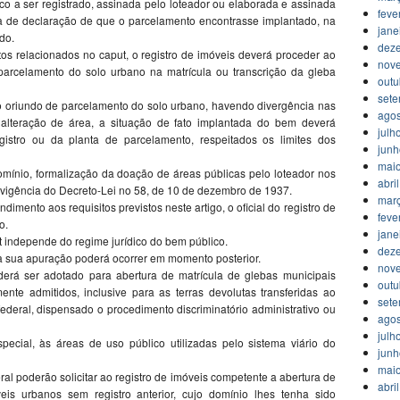
co a ser registrado, assinada pelo loteador ou elaborada e assinada
feve
a de declaração de que o parcelamento encontrasse implantado, na
jane
ado.
dez
s relacionados no caput, o registro de imóveis deverá proceder ao
nov
 parcelamento do solo urbano na matrícula ou transcrição da gleba
outu
set
co oriundo de parcelamento do solo urbano, havendo divergência nas
agos
 alteração de área, a situação de fato implantada do bem deverá
julh
gistro ou da planta de parcelamento, respeitados os limites dos
jun
mai
domínio, formalização da doação de áreas públicas pelo loteador nos
abri
vigência do Decreto-Lei no 58, de 10 de dezembro de 1937.
mar
dimento aos requisitos previstos neste artigo, o oficial do registro de
feve
o.
jane
ut independe do regime jurídico do bem público.
dez
a sua apuração poderá ocorrer em momento posterior.
nov
derá ser adotado para abertura de matrícula de glebas municipais
outu
ente admitidos, inclusive para as terras devolutas transferidas ao
set
ederal, dispensado o procedimento discriminatório administrativo ou
agos
julh
pecial, às áreas de uso público utilizadas pelo sistema viário do
jun
mai
eral poderão solicitar ao registro de imóveis competente a abertura de
abri
eis urbanos sem registro anterior, cujo domínio lhes tenha sido