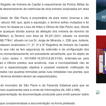
 Registro de Imóveis da Capital a requerimento da Polícia Militar do
de descerramento de matrículas de dois imóveis localizados em área
Estado de São Paulo é proprietária da área maior (imensa e não
o século XIX; que, após a aquisição, o terreno sofreu mutações e foi
reno foi doada ao Liceu de Artes e Ofícios de São Paulo; que, diante
 qualquer dúvida acerca da afetação dos imóveis de domínio do
Militar): a) Terreno com área de 35.231,22m², situado na avenida
88,778m², situado na rua Dr. Jorge de Miranda, n. 238; que, todavia,
tavam localizados (1º, 2º, 3º e 8º Registros de Imóveis da Capital)
elo que não se tem segurança da extensão e da configuração dos
rícula momentaneamente; em precedente semelhante, que foi objeto de
 juízo (autos n. 0010465-16.2010.8.26.0100), entendeu-se pela
tes e Ofícios prestou sua anuência, mas a municipalidade não se
om a especialização objetiva é possível mediante notificação da
lizados nas quadras formadas pelas ruas retratadas nas plantas; que
 terrenos também devem ser especializados.
o do município de São Paulo e da Fazenda Estadual para que se
azo suplementar para a vinda de informações (fls. 492 e 496).
omplementação da documentação produzida para emitir parecer sobre
tar que complementasse a documentação na forma pleiteada.