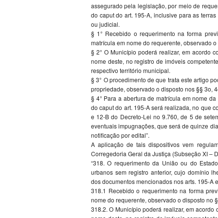
assegurado pela legislação, por meio de requer
do caput do art. 195-A, inclusive para as terra
ou judicial.
§ 1° Recebido o requerimento na forma previst
matrícula em nome do requerente, observado o d
§ 2° O Município poderá realizar, em acordo c
nome deste, no registro de imóveis competente
respectivo território municipal.
§ 3° O procedimento de que trata este artigo po
propriedade, observado o disposto nos §§ 3o, 4o,
§ 4° Para a abertura de matrícula em nome da 
do caput do art. 195-A será realizada, no que c
e 12-B do Decreto-Lei no 9.760, de 5 de set
eventuais impugnações, que será de quinze dias,
notificação por edital”.
A aplicação de tais dispositivos vem regul
Corregedoria Geral da Justiça (Subseção XI – Da
“318. O requerimento da União ou do Estado 
urbanos sem registro anterior, cujo domínio 
dos documentos mencionados nos arts. 195-A e 
318.1 Recebido o requerimento na forma previs
nome do requerente, observado o disposto no § 5
318.2. O Município poderá realizar, em acordo 