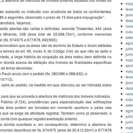
 a abertura de matrícula de imóveis urbanos situados nos limites do
mar
feve
ar subscrito ou instruído com anuência de todos os confrontantes,
jane
 285 e seguintes, observado o prazo de 15 dias para impugnação”.
dez
atendidos. Vejamos:
nov
erão abertas são certas e definidas: avenida Tiradentes, 444 (área
outu
e Miranda, 238 (área total de 22.698,73m²), conforme memoriais
set
al (fls. 674/675 e 677/678, 692/693);
agos
demonstram que as áreas são de domínio do Estado e foram afetadas
julh
os termos do art. 99, inciso II, do Código Civil, ao que não se opõe o
jun
ntada, a larga história da ocupação da área restou bem definida no
mai
 dúvida acerca da afetação dos imóveis às finalidades específicas
abri
, de terras devolutas;
mar
ão Paulo anuiu com o pedido (fls. 380/386 e 388/432); e
feve
710/712).
jane
opôs ao pedido, na medida em que silenciou ao ser intimada sobre
dez
nov
 para que se proceda à abertura de matrícula dos imóveis indicados.
outu
Público (fl.724), providências para especialização das edificações
set
ro da área podem ser tomadas em momento oportuno e pelas vias
agos
 que se exige da atividade registral. Também como já observado, a
julh
 conta com qualquer registro/averbação anterior.
jun
dúvida suscitada e, em consequência, determino a abertura de
mai
moriais descritivos de fls. 674/675 (área de 35.413,32m²) e 677/678