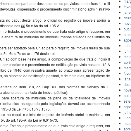
mar
imento acompanhado dos documentos previstos nos incisos I, II e III
feve
s devolutas, dispensado o procedimento discriminatório administrativo
jane
dez
a no caput deste artigo, o oficial do registro de imóveis abrirá a
nov
isposto nos §§ 5o e 6o do art. 195-A.
outu
om o Estado, o procedimento de que trata este artigo e requerer, em
set
 a abertura de matrícula de imóveis urbanos situados nos limites do
agos
julh
derá ser adotado pela União para o registro de imóveis rurais de sua
jun
 5o, 6o e 7o do art. 176 desta Lei.
mai
União com base neste artigo, a comprovação de que trata o inciso II
abri
ouber, mediante o procedimento de notificação previsto nos arts. 12-A
mar
embro de 1946, com ressalva quanto ao prazo para apresentação de
feve
 na hipótese de notificação pessoal, e de trinta dias, na hipótese de
jane
dez
amentada no item 318, do Cap. XX, das Normas de Serviço da E.
nov
 abertura de matrícula de imóvel público):
outu
para abertura de matrícula de parte ou da totalidade de imóveis
set
lhe tenha sido assegurado pela legislação, deverá ser acompanhado
agos
195-B da Lei nº 6.015/73.1375.
julh
ta no caput, o oficial de registro de imóveis abrirá a matrícula em
jun
º, do art. 195-A, da Lei nº 6.015/73.
mai
com o Estado, o procedimento de que trata este artigo e requerer, em
abri