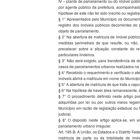
IV – planta de parcelamento ou do imóvel públi
por agente público da prefeitura, acompanhad
hipótese de este não ter sido inscrito ou registr
§ 1° Apresentados pelo Município os documento
registro dos imóveis públicos decorrentes do
objeto de parcelamento.
§ 2° Na abertura de matrícula de imóvel públi
medidas perimetrais de que resulte, ou não,
prevalecer sobre a situação constante do re
particulares lindeiros.
§ 3° Não será exigido, para transferência de 
casos de parcelamentos urbanos realizados na 
§ 4° Recebido o requerimento e verificado o aten
imóveis abrirá a matrícula em nome do Municípi
§ 5° A abertura de matrícula de que trata o cap
§ 6° Na hipótese de haver área remanescente, 
§ 7° O procedimento definido neste artigo po
adquiridas por lei ou por outros meios legalm
Município em razão de legislação estadual ou f
judicial.
§ 8° O disposto neste artigo aplica-se, em es
parcelamento urbano irregular.
Art. 195-B. A União, os Estados e o Distrito Fed
matrícula de parte ou da totalidade de imóv