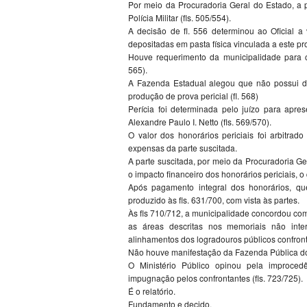
Por meio da Procuradoria Geral do Estado, a 
Polícia Militar (fls. 505/554).
A decisão de fl. 556 determinou ao Oficial a
depositadas em pasta física vinculada a este pro
Houve requerimento da municipalidade para c
565).
A Fazenda Estadual alegou que não possui d
produção de prova pericial (fl. 568)
Perícia foi determinada pelo juízo para apr
Alexandre Paulo I. Netto (fls. 569/570).
O valor dos honorários periciais foi arbitra
expensas da parte suscitada.
A parte suscitada, por meio da Procuradoria Ge
o impacto financeiro dos honorários periciais, o q
Após pagamento integral dos honorários, que 
produzido às fls. 631/700, com vista às partes.
Às fls 710/712, a municipalidade concordou co
as áreas descritas nos memoriais não int
alinhamentos dos logradouros públicos confronta
Não houve manifestação da Fazenda Pública do 
O Ministério Público opinou pela improce
impugnação pelos confrontantes (fls. 723/725).
É o relatório.
Fundamento e decido.