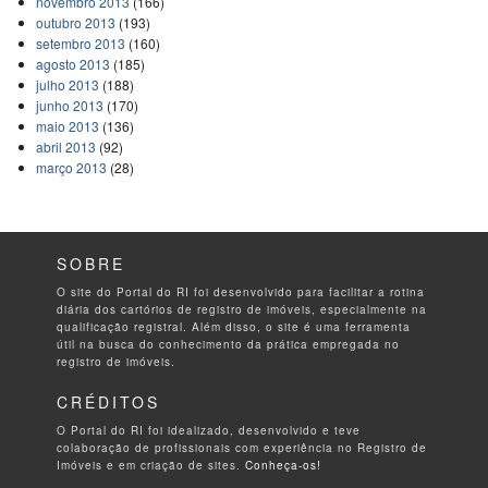
novembro 2013
(166)
outubro 2013
(193)
setembro 2013
(160)
agosto 2013
(185)
julho 2013
(188)
junho 2013
(170)
maio 2013
(136)
abril 2013
(92)
março 2013
(28)
SOBRE
O site do Portal do RI foi desenvolvido para facilitar a rotina
diária dos cartórios de registro de imóveis, especialmente na
qualificação registral. Além disso, o site é uma ferramenta
útil na busca do conhecimento da prática empregada no
registro de imóveis.
CRÉDITOS
O Portal do RI foi idealizado, desenvolvido e teve
colaboração de profissionais com experiência no Registro de
Imóveis e em criação de sites.
Conheça-os!