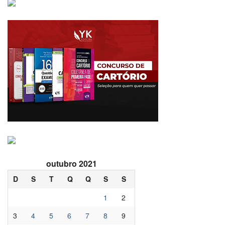
outubro 2021
D
S
T
Q
Q
S
S
1
2
3
4
5
6
7
8
9