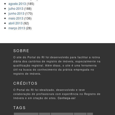
agosto 2013
(185)
julho 2013
(188)
junho 2013
(170)
maio 2013
(136)
abril 2013
(92)
março 2013
(28)
SOBRE
O site do Portal do RI foi desenvolvido para facilitar a rotina
diária dos cartórios de registro de imóveis, especialmente na
qualificação registral. Além disso, o site é uma ferramenta
útil na busca do conhecimento da prática empregada no
registro de imóveis.
CRÉDITOS
O Portal do RI foi idealizado, desenvolvido e teve
colaboração de profissionais com experiência no Registro de
Imóveis e em criação de sites.
Conheça-os!
TAGS