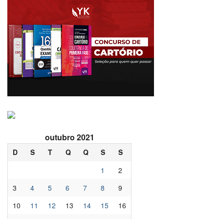
outubro 2021
D
S
T
Q
Q
S
S
1
2
3
4
5
6
7
8
9
10
11
12
13
14
15
16