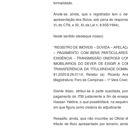
formalidade.
Anote-se, ainda, que o registrador tem o de
apresentação dos títulos, sob pena de responsab
VI, do CTN, e 30, XI, da Lei n. 8.935/1994).
Neste sentido (destaque nosso):
“REGISTRO DE IMÓVEIS – DÚVIDA – APELA
– PAGAMENTO COM BENS PARTICULARES
EXIGÊNCIA – TRANSMISSÃO ONEROSA CON
IMOBILIÁRIOS DO DEVER DE EXIGIR A C
TRANSFERÊNCIA DA TITULARIDADE DOMINIA
81.2020.8.26.0114; Relator (a): Ricardo A
Magistratura; Foro de Campinas – 1ª Vara Cível
Diante disso, atribui-se à parte suscitada, p
pagamento do ITBI justamente a fim de enseja
Hassan Yaktine, o que possibilitará, na sequê
em que figura como credora do adjudicante.
Ressalto, ainda, que não incumbe ao Oficial d
tributo de título apresentado por terceiro, 