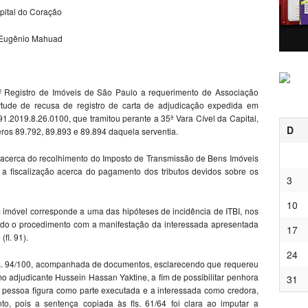
pital do Coração
ci Eugênio Mahuad
 1º Registro de Imóveis de São Paulo a requerimento de Associação
irtude de recusa de registro de carta de adjudicação expedida em
1.2019.8.26.0100, que tramitou perante a 35ª Vara Cível da Capital,
D
ros 89.792, 89.893 e 89.894 daquela serventia.
 acerca do recolhimento do Imposto de Transmissão de Bens Imóveis
 a fiscalização acerca do pagamento dos tributos devidos sobre os
3
10
imóvel corresponde a uma das hipóteses de incidência de ITBI, nos
indo o procedimento com a manifestação da interessada apresentada
17
(fl. 91).
24
ls. 94/100, acompanhada de documentos, esclarecendo que requereu
mo adjudicante Hussein Hassan Yaktine, a fim de possibilitar penhora
31
a pessoa figura como parte executada e a interessada como credora,
, pois a sentença copiada às fls. 61/64 foi clara ao imputar a