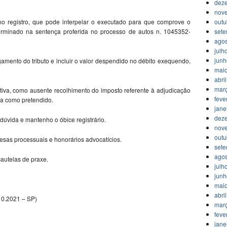
dez
nov
outu
no registro, que pode interpelar o executado para que comprove o
set
rminado na sentença proferida no processo de autos n. 1045352-
agos
julh
jun
amento do tributo e incluir o valor despendido no débito exequendo,
mai
abri
mar
iva, como ausente recolhimento do imposto referente à adjudicação
feve
ida como pretendido.
jane
dez
ida e mantenho o óbice registrário.
nov
outu
sas processuais e honorários advocatícios.
set
agos
autelas de praxe.
julh
jun
mai
abri
10.2021 – SP)
mar
feve
jane