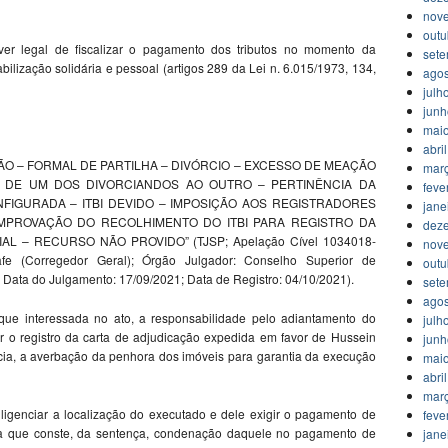
nov
outu
ver legal de fiscalizar o pagamento dos tributos no momento da
set
ilização solidária e pessoal (artigos 289 da Lei n. 6.015/1973, 134,
agos
julh
jun
mai
abri
ÇÃO – FORMAL DE PARTILHA – DIVÓRCIO – EXCESSO DE MEAÇÃO
mar
 DE UM DOS DIVORCIANDOS AO OUTRO – PERTINÊNCIA DA
feve
FIGURADA – ITBI DEVIDO – IMPOSIÇÃO AOS REGISTRADORES
jane
OMPROVAÇÃO DO RECOLHIMENTO DO ITBI PARA REGISTRO DA
dez
L – RECURSO NÃO PROVIDO” (TJSP; Apelação Cível 1034018-
nov
nafe (Corregedor Geral); Órgão Julgador: Conselho Superior de
outu
; Data do Julgamento: 17/09/2021; Data de Registro: 04/10/2021).
set
agos
orque interessada no ato, a responsabilidade pelo adiantamento do
julh
r o registro da carta de adjudicação expedida em favor de Hussein
jun
ncia, a averbação da penhora dos imóveis para garantia da execução
mai
abri
mar
iligenciar a localização do executado e dele exigir o pagamento de
feve
ainda que conste, da sentença, condenação daquele no pagamento de
jane