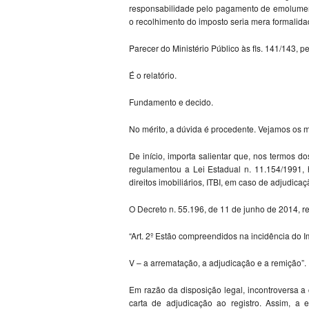
responsabilidade pelo pagamento de emolument
o recolhimento do imposto seria mera formalida
Parecer do Ministério Público às fls. 141/143, p
É o relatório.
Fundamento e decido.
No mérito, a dúvida é procedente. Vejamos os m
De início, importa salientar que, nos termos do
regulamentou a Lei Estadual n. 11.154/1991, 
direitos imobiliários, ITBI, em caso de adjudica
O Decreto n. 55.196, de 11 de junho de 2014, re
“Art. 2º Estão compreendidos na incidência do I
V – a arrematação, a adjudicação e a remição”.
Em razão da disposição legal, incontroversa a
carta de adjudicação ao registro. Assim, a