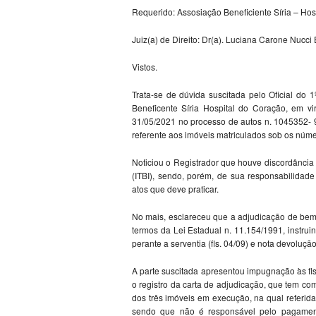
Requerido: Assosiação Beneficiente Síria – Hos
Juiz(a) de Direito: Dr(a). Luciana Carone Nuc
Vistos.
Trata-se de dúvida suscitada pelo Oficial do
Beneficente Síria Hospital do Coração, em v
31/05/2021 no processo de autos n. 1045352- 9
referente aos imóveis matriculados sob os núme
Noticiou o Registrador que houve discordância
(ITBI), sendo, porém, de sua responsabilidade
atos que deve praticar.
No mais, esclareceu que a adjudicação de bem 
termos da Lei Estadual n. 11.154/1991, instru
perante a serventia (fls. 04/09) e nota devolução 
A parte suscitada apresentou impugnação às f
o registro da carta de adjudicação, que tem co
dos três imóveis em execução, na qual referid
sendo que não é responsável pelo pagamento