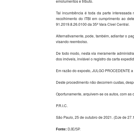
emolumentos e tributo.
Tal incumbência é toda da parte interessada 
recolhimento do ITBI em cumprimento ao dete
91.2019.8.26.0100 da 35ª Vara Cível Central.
Alternativamente, pode, também, adiantar o pag
visando reembolso.
De todo modo, nesta via meramente administrat
dos imóveis, inviável o registro da carta exped
Em razão do exposto, JULGO PROCEDENTE a dúv
Deste procedimento não decorrem custas, despe
Oportunamente, arquivem-se os autos, com as c
P.R.I.C.
São Paulo, 25 de outubro de 2021. (DJe de 27.
Fonte:
DJE/SP.