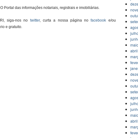
dez
O Portal das informações notariais, registrais e imobiliárias.
nov
outu
 RI, siga-nos no
twitter
, curta a nossa página no
facebook
e/ou
set
agos
ário e gratuito.
julh
jun
mai
abri
mar
feve
jane
dez
nov
outu
set
agos
julh
jun
mai
abri
mar
feve