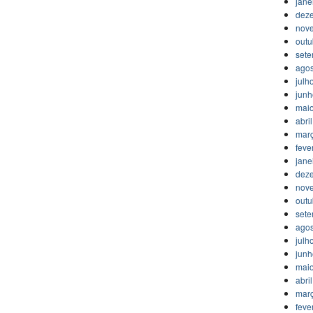
jane
dez
nov
outu
set
agos
julh
jun
mai
abri
mar
feve
jane
dez
nov
outu
set
agos
julh
jun
mai
abri
mar
feve