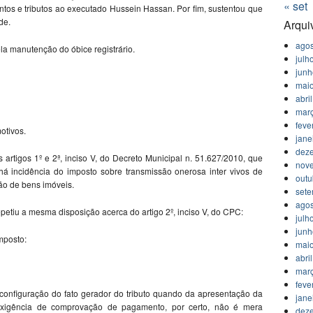
« set
os e tributos ao executado Hussein Hassan. Por fim, sustentou que
de.
Arqui
agos
ela manutenção do óbice registrário.
julh
jun
mai
abri
mar
feve
otivos.
jane
dez
s artigos 1º e 2ª, inciso V, do Decreto Municipal n. 51.627/2010, que
nov
há incidência do imposto sobre transmissão onerosa inter vivos de
outu
ção de bens imóveis.
set
agos
petiu a mesma disposição acerca do artigo 2º, inciso V, do CPC:
julh
jun
mposto:
mai
abri
mar
feve
 configuração do fato gerador do tributo quando da apresentação da
jane
 exigência de comprovação de pagamento, por certo, não é mera
dez