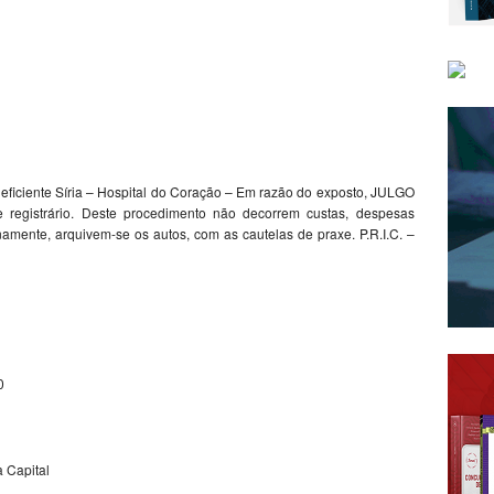
eficiente Síria – Hospital do Coração – Em razão do exposto, JULGO
egistrário. Deste procedimento não decorrem custas, despesas
namente, arquivem-se os autos, com as cautelas de praxe. P.R.I.C. –
0
a Capital