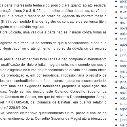
abri
da parte interessada tenha sido pouco clara quanto ao ato registral
mar
verbação (itens 2 e 3, fl. 02), em melhor análise dos autos, se vê que
feve
8ª, que prevê o respeito ao prazo de vigência do contrato “caso o
jane
 (fl. 77), com pedido final de registro do contrato e da sentença (item
dez
guido é o da dúvida registral.
nov
tá prejudicada, uma vez que a parte não se insurgiu contra todas as
outu
set
agistratura é tranquila no sentido de que a concordância, ainda que
agos
elo Registrador ou o atendimento no curso da dúvida ou de recurso
julh
jun
ame parcial das exigências formuladas e não comporta o atendimento
mai
 qualificação do título é feita, integralmente, no momento em que é
abri
to de exigência no curso do procedimento da dúvida teria como efeito
mar
da prenotação e, em consequência, impossibilitaria o registro de
feve
reitos reais contraditórios que forem apresentados no mesmo período.
jane
 com uma das exigências formuladas prejudica a apreciação das
dez
idas. Neste sentido decidiu este Colendo Conselho Superior da
nov
, da Comarca de Santos, em que foi relator o Desembargador Sérgio
outu
l n.º 81.685-0/8, da Comarca de Batatais, em que foi relator o
set
 n.º 220.6/6-00).
agos
va, visando evitar novo questionamento futuro, passo à análise da
julh
o entendimento do E. Conselho Superior da Magistratura (destaque
jun
mai