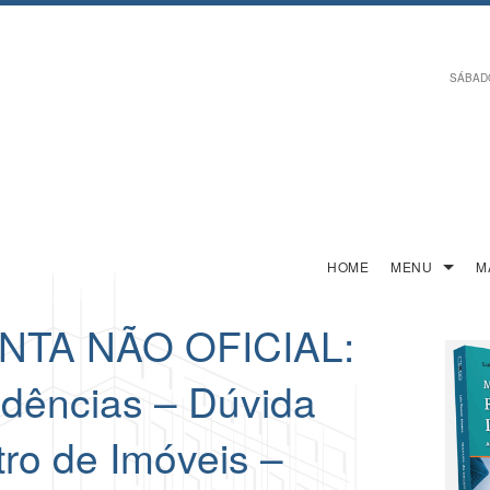
SÁBADO,
HOME
MENU
M
NTA NÃO OFICIAL:
idências – Dúvida
tro de Imóveis –