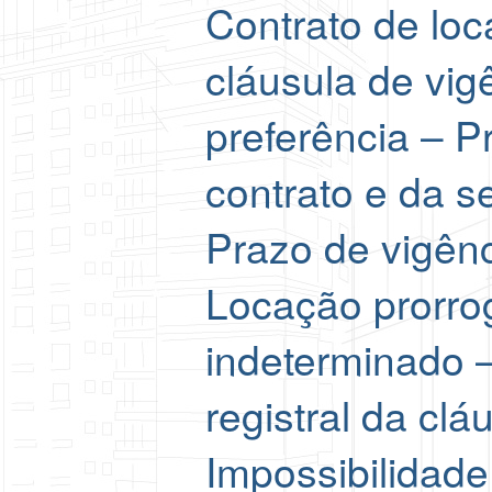
Contrato de lo
cláusula de vigê
preferência – P
contrato e da s
Prazo de vigênc
Locação prorro
indeterminado –
registral da clá
Impossibilidade