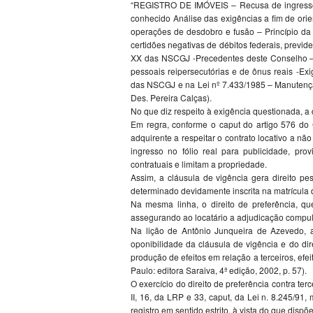
“REGISTRO DE IMÓVEIS – Recusa de ingresso d
conhecido Análise das exigências a fim de orie
operações de desdobro e fusão – Princípio da
certidões negativas de débitos federais, previde
XX das NSCGJ -Precedentes deste Conselho – A
pessoais reipersecutórias e de ônus reais -Ex
das NSCGJ e na Lei nº 7.433/1985 – Manutenç
Des. Pereira Calças).
No que diz respeito à exigência questionada, a
Em regra, conforme o caput do artigo 576 do 
adquirente a respeitar o contrato locativo a nã
ingresso no fólio real para publicidade, pro
contratuais e limitam a propriedade.
Assim, a cláusula de vigência gera direito p
determinado devidamente inscrita na matrícula
Na mesma linha, o direito de preferência, qu
assegurando ao locatário a adjudicação compuls
Na lição de Antônio Junqueira de Azevedo, a 
oponibilidade da cláusula de vigência e do di
produção de efeitos em relação a terceiros, efei
Paulo: editora Saraiva, 4ª edição, 2002, p. 57).
O exercício do direito de preferência contra te
II, 16, da LRP e 33, caput, da Lei n. 8.245/91,
registro em sentido estrito, à vista do que dispõe