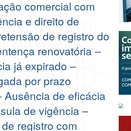
cação comercial com
ncia e direito de
retensão de registro do
entença renovatória –
ia já expirado –
gada por prazo
 Ausência de eficácia
usula de vigência –
 de registro com