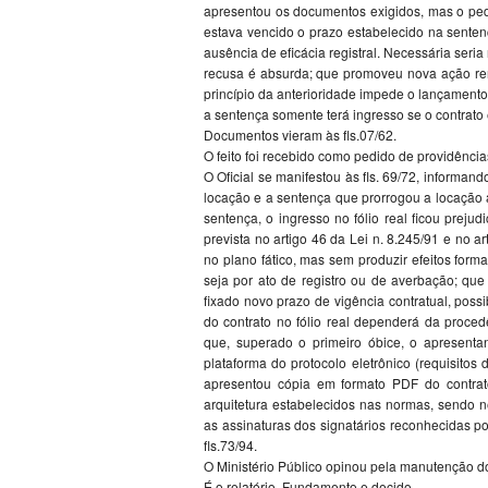
apresentou os documentos exigidos, mas o ped
estava vencido o prazo estabelecido na sentença
ausência de eficácia registral. Necessária seri
recusa é absurda; que promoveu nova ação ren
princípio da anterioridade impede o lançamento 
a sentença somente terá ingresso se o contrato 
Documentos vieram às fls.07/62.
O feito foi recebido como pedido de providências 
O Oficial se manifestou às fls. 69/72, informand
locação e a sentença que prorrogou a locação a
sentença, o ingresso no fólio real ficou prejud
prevista no artigo 46 da Lei n. 8.245/91 e no 
no plano fático, mas sem produzir efeitos formai
seja por ato de registro ou de averbação; qu
fixado novo prazo de vigência contratual, poss
do contrato no fólio real dependerá da proce
que, superado o primeiro óbice, o apresenta
plataforma do protocolo eletrônico (requisitos 
apresentou cópia em formato PDF do contrato
arquitetura estabelecidos nas normas, sendo nec
as assinaturas dos signatários reconhecidas po
fls.73/94.
O Ministério Público opinou pela manutenção dos
É o relatório. Fundamento e decido.