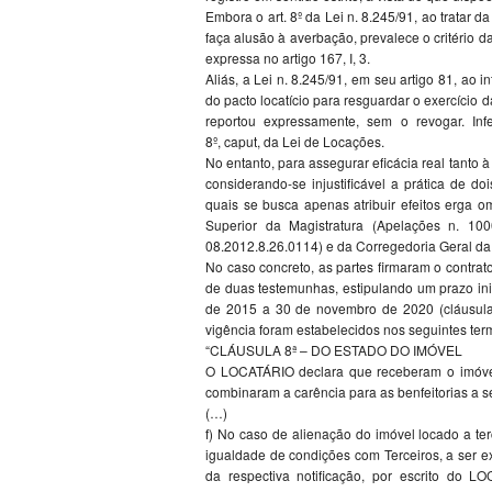
Embora o art. 8º da Lei n. 8.245/91, ao tratar d
faça alusão à averbação, prevalece o critério 
expressa no artigo 167, I, 3.
Aliás, a Lei n. 8.245/91, em seu artigo 81, ao 
do pacto locatício para resguardar o exercício d
reportou expressamente, sem o revogar. Infe
8º, caput, da Lei de Locações.
No entanto, para assegurar eficácia real tanto à
considerando-se injustificável a prática de doi
quais se busca apenas atribuir efeitos erga
Superior da Magistratura (Apelações n. 10
08.2012.8.26.0114) e da Corregedoria Geral da 
No caso concreto, as partes firmaram o contra
de duas testemunhas, estipulando um prazo ini
de 2015 a 30 de novembro de 2020 (cláusula 3
vigência foram estabelecidos nos seguintes termo
“CLÁUSULA 8ª – DO ESTADO DO IMÓVEL
O LOCATÁRIO declara que receberam o imóvel 
combinaram a carência para as benfeitorias a s
(…)
f) No caso de alienação do imóvel locado a te
igualdade de condições com Terceiros, a ser ex
da respectiva notificação, por escrito do