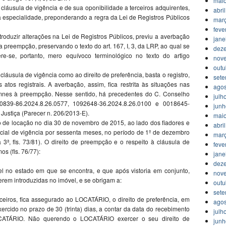
mai
a cláusula de vigência e de sua oponibilidade a terceiros adquirentes,
abri
da especialidade, preponderando a regra da Lei de Registros Públicos
mar
feve
introduzir alterações na Lei de Registros Públicos, previu a averbação
jane
a preempção, preservando o texto do art. 167, I, 3, da LRP, ao qual se
dez
re-se, portanto, mero equívoco terminológico no texto do artigo
nov
outu
 cláusula de vigência como ao direito de preferência, basta o registro,
set
s atos registrais. A averbação, assim, fica restrita às situações nas
agos
 omnes à preempção. Nesse sentido, há precedentes do C. Conselho
julh
00839-86.2024.8.26.0577, 1092648-36.2024.8.26.0100 e 0018645-
jun
Justiça (Parecer n. 206/2013-E).
mai
to de locação no dia 30 de novembro de 2015, ao lado dos fiadores e
abri
cial de vigência por sessenta meses, no período de 1º de dezembro
mar
ª, fls. 73/81). O direito de preempção e o respeito à cláusula de
feve
s (fls. 76/77):
jane
dez
no estado em que se encontra, e que após vistoria em conjunto,
nov
erem introduzidas no imóvel, e se obrigam a:
outu
set
rceiros, fica assegurado ao LOCATÁRIO, o direito de preferência, em
agos
ercido no prazo de 30 (trinta) dias, a contar da data do recebimento
julh
 LOCATÁRIO. Não querendo o LOCATÁRIO exercer o seu direito de
jun