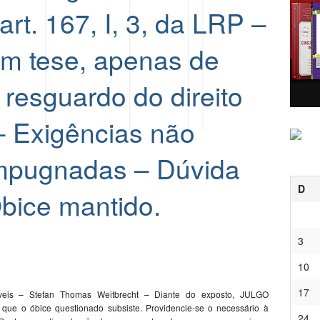
rt. 167, I, 3, da LRP –
em tese, apenas de
resguardo do direito
– Exigências não
impugnadas – Dúvida
D
bice mantido.
3
10
17
veis – Stefan Thomas Weitbrecht – Diante do exposto, JULGO
ue o óbice questionado subsiste. Providencie-se o necessário à
24