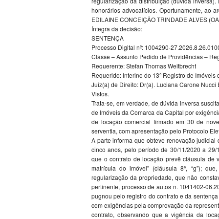
regularização da distribuição (dúvida inversa
honorários advocatícios. Oportunamente, ao 
EDILAINE CONCEIÇÃO TRINDADE ALVES (OA
Íntegra da decisão:
SENTENÇA
Processo Digital nº: 1004290-27.2026.8.26.010
Classe – Assunto Pedido de Providências – Reg
Requerente: Stefan Thomas Weitbrecht
Requerido: Interino do 13º Registro de Imóveis 
Juiz(a) de Direito: Dr(a). Luciana Carone Nuc
Vistos.
Trata-se, em verdade, de dúvida inversa suscit
de Imóveis da Comarca da Capital por exigências
de locação comercial firmado em 30 de novem
serventia, com apresentação pelo Protocolo Elet
A parte informa que obteve renovação judicial
cinco anos, pelo período de 30/11/2020 a 29/
que o contrato de locação prevê cláusula de vi
matrícula do imóvel” (cláusula 8ª, “g”); que
regularização da propriedade, que não const
pertinente, processo de autos n. 1041402-06.2
pugnou pelo registro do contrato e da sentença
com exigências pela comprovação da represent
contrato, observando que a vigência da loca