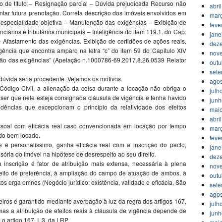
e título – Resignação parcial – Dúvida prejudicada Recurso não
abri
ntar futura prenotação. Correta descrição dos imóveis envolvidos em
mar
 especialidade objetiva – Manutenção das exigências – Exibição de
feve
nciários e tributários municipais – Inteligência do item 119.1. do Cap.
jane
fastamento das exigências. Exibição de certidões de ações reais,
dez
igência que encontra amparo na letra “c” do item 59 do Capítulo XIV
nov
ão das exigências” (Apelação n.1000786-69.2017.8.26.0539 Relator
outu
set
 dúvida seria procedente. Vejamos os motivos.
agos
Código Civil, a alienação da coisa durante a locação não obriga o
julh
o ser que nele esteja consignada cláusula de vigência e tenha havido
jun
vidências que excepcionam o princípio da relatividade dos efeitos
mai
abri
essoal com eficácia real caso convencionada em locação por tempo
mar
 do bem locado.
feve
e é personalíssimo, ganha eficácia real com a inscrição do pacto,
jane
ória do imóvel na hipótese de desrespeito ao seu direito.
dez
inscrição é fator de atribuição mais extensa, necessária à plena
nov
reito de preferência, à ampliação do campo de atuação de ambos, à
outu
tos erga omnes (Negócio jurídico: existência, validade e eficácia, São
set
agos
rceiros é garantido mediante averbação à luz da regra dos artigos 167,
julh
 mas a atribuição de efeitos reais à cláusula de vigência depende de
jun
 o artigo 167, I, 3, da LRP.