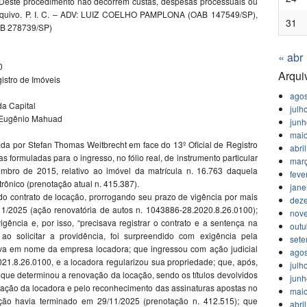
). Deste procedimento não decorrem custas, despesas processuais ou
arquivo. P. I. C. – ADV: LUIZ COELHO PAMPLONA (OAB 147549/SP),
31
B 278739/SP)
« abr
0
Arqui
istro de Imóveis
agos
da Capital
julh
ci Eugênio Mahuad
jun
mai
ada por Stefan Thomas Weitbrecht em face do 13º Oficial de Registro
abri
 formuladas para o ingresso, no fólio real, de instrumento particular
mar
bro de 2015, relativo ao imóvel da matrícula n. 16.763 daquela
feve
rônico (prenotação atual n. 415.387).
jane
 do contrato de locação, prorrogando seu prazo de vigência por mais
dez
11/2025 (ação renovatória de autos n. 1043886-28.2020.8.26.0100);
nov
gência e, por isso, “precisava registrar o contrato e a sentença na
outu
, ao solicitar a providência, foi surpreendido com exigência pela
set
ava em nome da empresa locadora; que ingressou com ação judicial
agos
021.8.26.0100, e a locadora regularizou sua propriedade; que, após,
julh
 que determinou a renovação da locação, sendo os títulos devolvidos
jun
ação da locadora e pelo reconhecimento das assinaturas apostas no
mai
ção havia terminado em 29/11/2025 (prenotação n. 412.515); que
abri