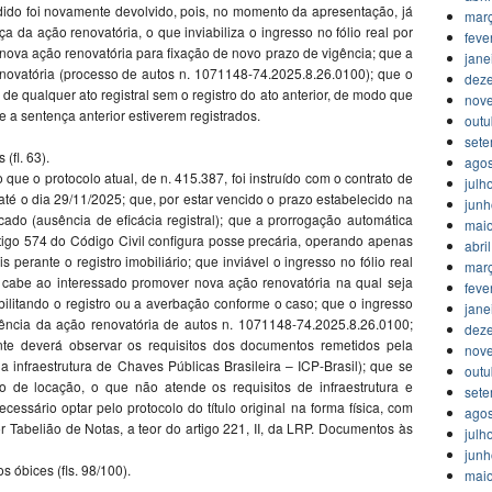
ido foi novamente devolvido, pois, no momento da apresentação, já
mar
 da ação renovatória, o que inviabiliza o ingresso no fólio real por
feve
a nova ação renovatória para fixação de novo prazo de vigência; que a
jane
ovatória (processo de autos n. 1071148-74.2025.8.26.0100); que o
dez
de qualquer ato registral sem o registro do ato anterior, de modo que
nov
e a sentença anterior estiverem registrados.
outu
set
(fl. 63).
agos
o que o protocolo atual, de n. 415.387, foi instruído com o contrato de
julh
té o dia 29/11/2025; que, por estar vencido o prazo estabelecido na
jun
icado (ausência de eficácia registral); que a prorrogação automática
mai
artigo 574 do Código Civil configura posse precária, operando apenas
abri
s perante o registro imobiliário; que inviável o ingresso no fólio real
mar
e cabe ao interessado promover nova ação renovatória na qual seja
feve
ibilitando o registro ou a averbação conforme o caso; que o ingresso
jane
dência da ação renovatória de autos n. 1071148-74.2025.8.26.0100;
dez
nte deverá observar os requisitos dos documentos remetidos pela
nov
da infraestrutura de Chaves Públicas Brasileira – ICP-Brasil); que se
outu
 de locação, o que não atende os requisitos de infraestrutura e
set
essário optar pelo protocolo do título original na forma física, com
agos
r Tabelião de Notas, a teor do artigo 221, II, da LRP. Documentos às
julh
jun
 óbices (fls. 98/100).
mai