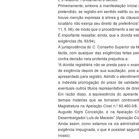
Primeiramente, embora a manifestação inicial 
pretendido, se registro em sentido estrito ou a
houve menção expressa à alínea g da cláusula 
locatário não exerça seu direito de preferência”
11, fl. 06), de modo que o procedimento a ser se
É importante ressaltar, ainda, que a dúvida es
exigências (fls. 93/94).
A jurisprudência do C. Conselho Superior da M
tácita, com qualquer das exigências feitas p
contra decisão nela proferida prejudica-a:
“A dúvida registrária não se presta para o ex
de exigência depois de sua suscitação, pois a
apresentado para registro. Admitir o atendimen
a indevida prorrogação do prazo de validade 
eventuais outros títulos representativos de di
Em razão disso, a aquiescência do apelante
demais matérias que se tornaram controvert
Magistratura na Apelação Cível n.º 60.460.0/8
Augusto Nigro Conceição, e na Apelação Cíve
Desembargador Luís de Macedo” (Apelação Cível
Ainda assim, como estamos na via administrati
exigência impugnada, o que é possível segund
nosso):