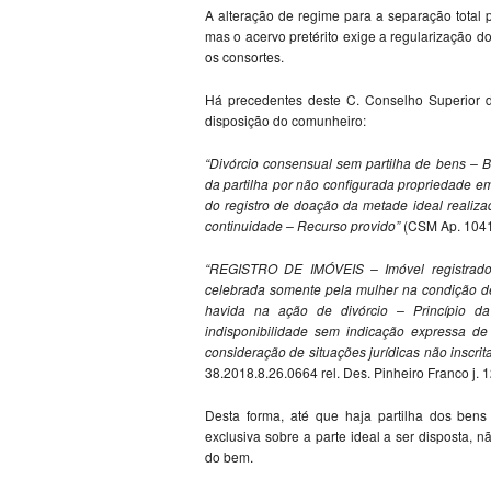
A alteração de regime para a separação total pr
mas o acervo pretérito exige a regularização do 
os consortes.
Há precedentes deste C. Conselho Superior da 
disposição do comunheiro:
“Divórcio consensual sem partilha de bens –
da partilha por não configurada propriedade em
do registro de doação da metade ideal realiza
continuidade – Recurso provido”
(CSM Ap. 10419
“REGISTRO DE IMÓVEIS – Imóvel registrad
celebrada somente pela mulher na condição de 
havida na ação de divórcio – Princípio d
indisponibilidade sem indicação expressa de
consideração de situações jurídicas não inscrit
38.2018.8.26.0664 rel. Des. Pinheiro Franco j. 1
Desta forma, até que haja partilha dos bens 
exclusiva sobre a parte ideal a ser disposta, n
do bem.