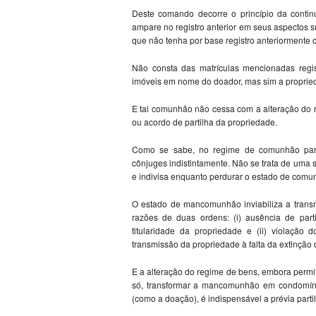
Deste comando decorre o princípio da continui
ampare no registro anterior em seus aspectos su
que não tenha por base registro anteriormente c
Não consta das matrículas mencionadas regis
imóveis em nome do doador, mas sim a propr
E tal comunhão não cessa com a alteração do
ou acordo de partilha da propriedade.
Como se sabe, no regime de comunhão par
cônjuges indistintamente. Não se trata de um
e indivisa enquanto perdurar o estado de comu
O estado de mancomunhão inviabiliza a transmi
razões de duas ordens: (i) ausência de part
titularidade da propriedade e (ii) violação 
transmissão da propriedade à falta da extinçã
E a alteração do regime de bens, embora permiti
só, transformar a mancomunhão em condomínio 
(como a doação), é indispensável a prévia parti