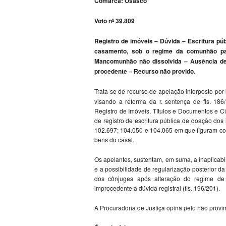
Comarca: Osasco
Voto nº 39.809
Registro de imóveis – Dúvida – Escritura pú
casamento, sob o regime da comunhão parc
Mancomunhão não dissolvida – Ausência de p
procedente – Recurso não provido.
Trata-se de recurso de apelação interposto por
visando a reforma da r. sentença de fls. 186
Registro de Imóveis, Títulos e Documentos e C
de registro de escritura pública de doação dos
102.697; 104.050 e 104.065 em que figuram como
bens do casal.
Os apelantes, sustentam, em suma, a inaplicabil
e a possibilidade de regularização posterior d
dos cônjuges após alteração do regime de 
improcedente a dúvida registral (fls. 196/201).
A Procuradoria de Justiça opina pelo não provim