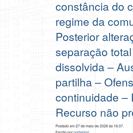
constância do 
regime da comu
Posterior alter
separação tot
dissolvida – Au
partilha – Ofen
continuidade –
Recurso não pr
Postado em 27 de maio de 2026 às 16:37.
Escrito por
portaldori