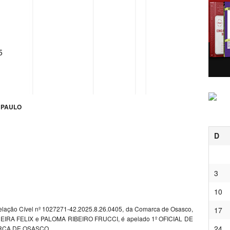
5
 PAULO
D
3
10
 Apelação Cível nº 1027271-42.2025.8.26.0405, da Comarca de Osasco,
17
IRA FELIX e PALOMA RIBEIRO FRUCCI, é apelado 1º OFICIAL DE
24
RCA DE OSASCO.