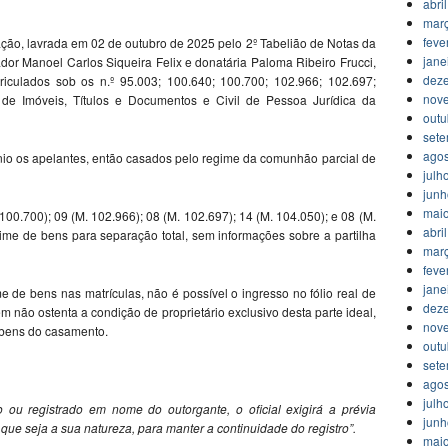
abri
mar
feve
oação, lavrada em 02 de outubro de 2025 pelo 2º Tabelião de Notas da
jane
r Manoel Carlos Siqueira Felix e donatária Paloma Ribeiro Frucci,
dez
riculados sob os n.º 95.003; 100.640; 100.700; 102.966; 102.697;
nov
 de Imóveis, Títulos e Documentos e Civil de Pessoa Jurídica da
outu
set
agos
nio os apelantes, então casados pelo regime da comunhão parcial de
julh
jun
mai
 100.700); 09 (M. 102.966); 08 (M. 102.697); 14 (M. 104.050); e 08 (M.
abri
me de bens para separação total, sem informações sobre a partilha
mar
feve
jane
 de bens nas matrículas, não é possível o ingresso no fólio real de
dez
 não ostenta a condição de proprietário exclusivo desta parte ideal,
nov
 bens do casamento.
outu
set
agos
julh
o ou registrado em nome do outorgante, o oficial exigirá a prévia
jun
er que seja a sua natureza, para manter a continuidade do registro”.
mai