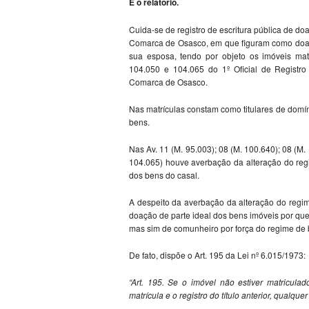
É o relatório.
Cuida-se de registro de escritura pública de d
Comarca de Osasco, em que figuram como doado
sua esposa, tendo por objeto os imóveis mat
104.050 e 104.065 do 1º Oficial de Registro
Comarca de Osasco.
Nas matrículas constam como titulares de domí
bens.
Nas Av. 11 (M. 95.003); 08 (M. 100.640); 08 (M.
104.065) houve averbação da alteração do regi
dos bens do casal.
A despeito da averbação da alteração do regime
doação de parte ideal dos bens imóveis por quem
mas sim de comunheiro por força do regime de
De fato, dispõe o Art. 195 da Lei nº 6.015/1973:
“Art. 195. Se o imóvel não estiver matriculad
matrícula e o registro do título anterior, qualqu