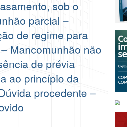
casamento, sob o
nhão parcial –
ação de regime para
al – Mancomunhão não
sência de prévia
sa ao princípio da
 Dúvida procedente –
ovido