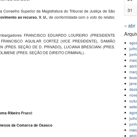
31
a Conselho Superior da Magistratura do Tribunal de Justiça de São
vimento ao recurso. V. U.
, de conformidade com o voto do relator,
« abr
Arqui
Desembargadores FRANCISCO EDUARDO LOUREIRO (PRESIDENTE
UÍS FRANCISCO AGUILAR CORTEZ (VICE PRESIDENTE), DAMIÃO
agos
(PRES. SEÇÃO DE D. PRIVADO), LUCIANA BRESCIANI (PRES.
julh
LIMENE (PRES. SEÇÃO DE DIREITO CRIMINAL).
jun
mai
abri
mar
feve
jane
dez
nov
outu
set
agos
loma Ribeiro Frucci
julh
jun
e Anexos da Comarca de Osasco
mai
abri