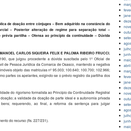
mar
feve
jane
dez
blica de doação entre cônjuges – Bem adquirido na constância do
nov
ial – Posterior alteração de regime para separação total –
outu
révia partilha – Ofensa ao princípio da continuidade – Dúvida
set
agos
julh
MANOEL CARLOS SIQUEIRA FELIX E PALOMA RIBEIRO FRUCCI
,
jun
/190, que julgou procedente a dúvida suscitada pelo 1º Oficial de
mai
ivil de Pessoa Jurídica da Comarca de Osasco, mantendo a negativa
abri
 imóveis objeto das matrículas nº 95.003; 100.640; 100.700; 102.966;
mar
 partes os apelantes, exigindo-se o prévio registro da partilha dos
feve
jane
dez
idade do rigorismo formalista ao Princípio da Continuidade Registral
nov
a doação; a validade da doação de parte ideal e a autonomia privada
outu
bens; requerendo, ao final, a reforma da sentença para julgar
set
agos
julh
ento do recurso (fls. 227/231).
jun
mai