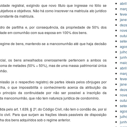
abri
dade registral, exigindo que novo título que ingresse no fólio se
mar
bjetivos e objetivos. Não há como inscrever na matrícula ato jurídico
feve
onstante da matrícula.
jane
dez
tro de partilha e, por consequência, da propriedade de 50% dos
nov
iedade em comunhão com sua esposa em 100% dos bens.
outu
set
 regime de bens, mantendo-se a mancomunhão até que haja decisão
agos
julh
jun
cial, os bens amealhados onerosamente pertencem a ambos os
mai
a soma de metades (50% + 50%), mas de uma massa patrimonial única
abri
nhão.
mar
feve
ssão (e o respectivo registro) de partes ideais pelos cônjuges por
jane
ilha, o que impossibilita o conhecimento acerca da atribuição da
dez
do princípio da continuidade por não ser possível a inscrição da
nov
o da mancomunhão, que não tem natureza jurídica de condomínio.
outu
set
da pelo art. 1.639, § 2º, do Código Civil, não tem o condão de, por si
agos
civil. Para que surjam as frações ideais passíveis de disposição
julh
lha dos bens adquiridos sob o regime anterior.
jun