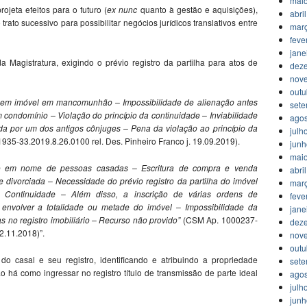
mai
ojeta efeitos para o futuro (
ex nunc
quanto à gestão e aquisições),
abri
trato sucessivo para possibilitar negócios jurídicos translativos entre
mar
feve
jane
Magistratura, exigindo o prévio registro da partilha para atos de
dez
nov
outu
 Bem imóvel em mancomunhão – Impossibilidade de alienação antes
set
 condomínio – Violação do princípio da continuidade – Inviabilidade
agos
da por um dos antigos cônjuges – Pena da violação ao princípio da
julh
35-33.2019.8.26.0100 rel. Des. Pinheiro Franco j. 19.09.2019).
jun
mai
o em nome de pessoas casadas – Escritura de compra e venda
abri
divorciada – Necessidade do prévio registro da partilha do imóvel
mar
a Continuidade – Além disso, a inscrição de várias ordens de
feve
 envolver a totalidade ou metade do imóvel – Impossibilidade da
jane
as no registro imobiliário – Recurso não provido”
(CSM Ap. 1000237-
dez
2.11.2018)”.
nov
outu
do casal e seu registro, identificando e atribuindo a propriedade
set
ão há como ingressar no registro título de transmissão de parte ideal
agos
julh
jun