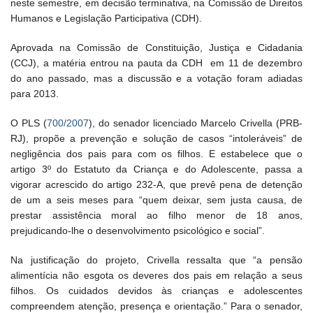
neste semestre, em decisão terminativa, na Comissão de Direitos
Humanos e Legislação Participativa (CDH).
Aprovada na Comissão de Constituição, Justiça e Cidadania
(CCJ), a matéria entrou na pauta da CDH em 11 de dezembro
do ano passado, mas a discussão e a votação foram adiadas
para 2013.
O PLS (
700/2007
), do senador licenciado Marcelo Crivella (PRB-
RJ), propõe a prevenção e solução de casos “intoleráveis” de
negligência dos pais para com os filhos. E estabelece que o
artigo 3º do Estatuto da Criança e do Adolescente, passa a
vigorar acrescido do artigo 232-A, que prevê pena de detenção
de um a seis meses para “quem deixar, sem justa causa, de
prestar assistência moral ao filho menor de 18 anos,
prejudicando-lhe o desenvolvimento psicológico e social”.
Na justificação do projeto, Crivella ressalta que “a pensão
alimentícia não esgota os deveres dos pais em relação a seus
filhos. Os cuidados devidos às crianças e adolescentes
compreendem atenção, presença e orientação.” Para o senador,