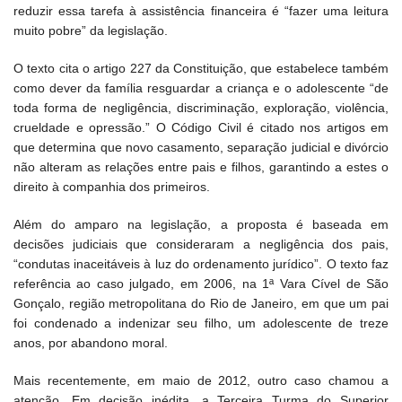
reduzir essa tarefa à assistência financeira é “fazer uma leitura
muito pobre” da legislação.
O texto cita o artigo 227 da Constituição, que estabelece também
como dever da família resguardar a criança e o adolescente “de
toda forma de negligência, discriminação, exploração, violência,
crueldade e opressão.” O Código Civil é citado nos artigos em
que determina que novo casamento, separação judicial e divórcio
não alteram as relações entre pais e filhos, garantindo a estes o
direito à companhia dos primeiros.
Além do amparo na legislação, a proposta é baseada em
decisões judiciais que consideraram a negligência dos pais,
“condutas inaceitáveis à luz do ordenamento jurídico”. O texto faz
referência ao caso julgado, em 2006, na 1ª Vara Cível de São
Gonçalo, região metropolitana do Rio de Janeiro, em que um pai
foi condenado a indenizar seu filho, um adolescente de treze
anos, por abandono moral.
Mais recentemente, em maio de 2012, outro caso chamou a
atenção. Em decisão inédita, a Terceira Turma do Superior