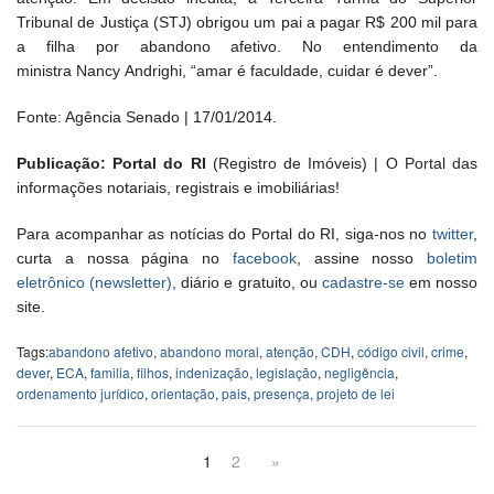
Tribunal de Justiça (STJ) obrigou um pai a pagar R$ 200 mil para
a filha por abandono afetivo. No entendimento da
ministra Nancy Andrighi, “amar é faculdade, cuidar é dever”.
Fonte: Agência Senado | 17/01/2014.
Publicação: Portal do RI
(Registro de Imóveis) | O Portal das
informações notariais, registrais e imobiliárias!
Para acompanhar as notícias do Portal do RI, siga-nos no
twitter
,
curta a nossa página no
facebook
, assine nosso
boletim
eletrônico (newsletter)
, diário e gratuito, ou
cadastre-se
em nosso
site.
Tags:
abandono afetivo
,
abandono moral
,
atenção
,
CDH
,
código civil
,
crime
,
dever
,
ECA
,
familia
,
filhos
,
indenização
,
legislação
,
negligência
,
ordenamento jurídico
,
orientação
,
pais
,
presença
,
projeto de lei
1
2
»