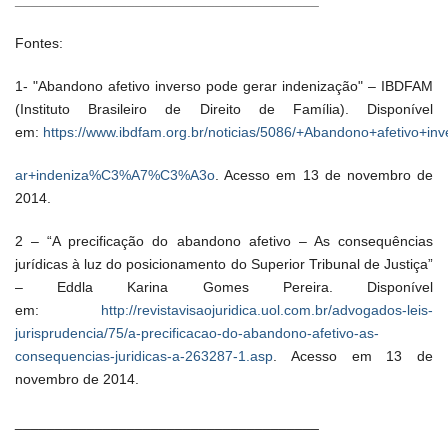
______________________________________
Fontes:
1- "Abandono afetivo inverso pode gerar indenização" – IBDFAM
(Instituto Brasileiro de Direito de Família). Disponível
em:
https://www.ibdfam.org.br/noticias/5086/+Abandono+afetivo+in
ar+indeniza%C3%A7%C3%A3o
. Acesso em 13 de novembro de
2014.
2 – “A precificação do abandono afetivo – As consequências
jurídicas à luz do posicionamento do Superior Tribunal de Justiça”
– Eddla Karina Gomes Pereira. Disponível
em:
http://revistavisaojuridica.uol.com.br/advogados-leis-
jurisprudencia/75/a-precificacao-do-abandono-afetivo-as-
consequencias-juridicas-a-263287-1.asp
. Acesso em 13 de
novembro de 2014.
______________________________________