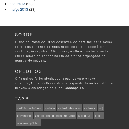
abril 2013
(92)
março 2013
(28)
SOBRE
O site do Portal do RI foi desenvolvido para facilitar a rotina
diária dos cartórios de registro de imóveis, especialmente na
qualificação registral. Além disso, o site é uma ferramenta
útil na busca do conhecimento da prática empregada no
registro de imóveis.
CRÉDITOS
O Portal do RI foi idealizado, desenvolvido e teve
colaboração de profissionais com experiência no Registro de
Imóveis e em criação de sites.
Conheça-os!
TAGS
cartório de imóveis
cartório
cartório de notas
cartórios
cnj
provimento
Cartório das pessoas naturais
são paulo
edital
concurso público