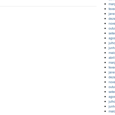
mar
feve
jane
dez
nov
outu
set
agos
julh
jun
mai
abri
mar
feve
jane
dez
nov
outu
set
agos
julh
jun
mai