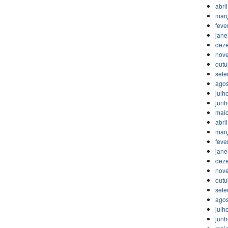
abri
mar
feve
jane
dez
nov
outu
set
agos
julh
jun
mai
abri
mar
feve
jane
dez
nov
outu
set
agos
julh
jun