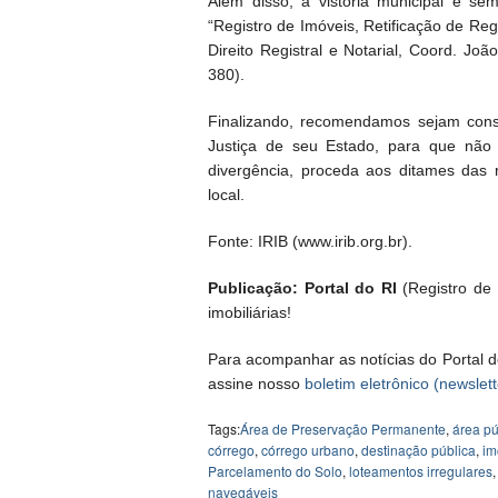
Além disso, a vistoria municipal é s
“Registro de Imóveis, Retificação de Re
Direito Registral e Notarial, Coord. J
380).
Finalizando, recomendamos sejam cons
Justiça de seu Estado, para que não 
divergência, proceda aos ditames das 
local.
Fonte: IRIB (www.irib.org.br).
Publicação: Portal do RI
(Registro de I
imobiliárias!
Para acompanhar as notícias do Portal d
assine nosso
boletim eletrônico (newslett
Tags:
Área de Preservação Permanente
,
área p
córrego
,
córrego urbano
,
destinação pública
,
im
Parcelamento do Solo
,
loteamentos irregulares
navegáveis