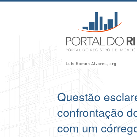
Questão esclar
confrontação do
com um córreg