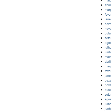
mai
abri
mar
feve
jane
dez
nov
outu
set
agos
julh
jun
mai
abri
mar
feve
jane
dez
nov
outu
set
agos
julh
jun