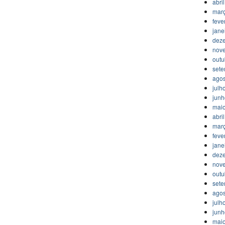
abri
mar
feve
jane
dez
nov
outu
set
agos
julh
jun
mai
abri
mar
feve
jane
dez
nov
outu
set
agos
julh
jun
mai