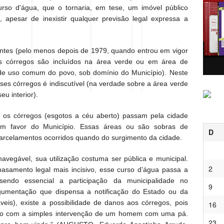
urso d'água, que o tornaria, em tese, um imóvel público
, apesar de inexistir qualquer previsão legal expressa a
ntes (pelo menos depois de 1979, quando entrou em vigor
s córregos são incluídos na área verde ou em área de
de uso comum do povo, sob domínio do Município). Neste
sses córregos é indiscutível (na verdade sobre a área verde
eu interior).
os córregos (esgotos a céu aberto) passam pela cidade
 em favor do Município. Essas áreas ou são sobras de
D
parcelamentos ocorridos quando do surgimento da cidade.
egável, sua utilização costuma ser pública e municipal.
2
asamento legal mais incisivo, esse curso d’água passa a
 sendo essencial a participação da municipalidade no
9
rgumentação que dispensa a notificação do Estado ou da
veis), existe a possibilidade de danos aos córregos, pois
16
ado com a simples intervenção de um homem com uma pá.
23