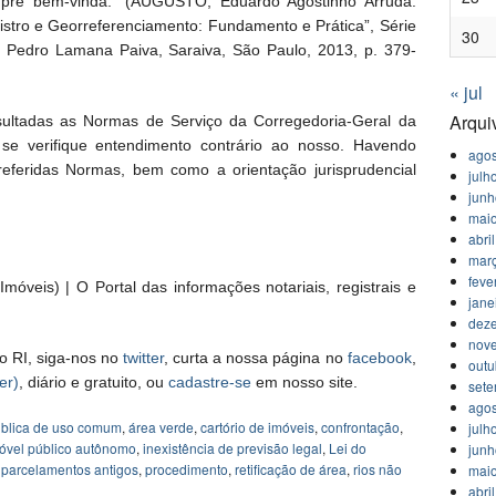
empre bem-vinda.” (AUGUSTO, Eduardo Agostinho Arruda.
gistro e Georreferenciamento: Fundamento e Prática”, Série
30
oão Pedro Lamana Paiva, Saraiva, São Paulo, 2013, p. 379-
« jul
Arqui
ultadas as Normas de Serviço da Corregedoria-Geral da
se verifique entendimento contrário ao nosso. Havendo
agos
referidas Normas, bem como a orientação jurisprudencial
julh
jun
mai
abri
mar
feve
móveis) | O Portal das informações notariais, registrais e
jane
dez
nov
o RI, siga-nos no
twitter
, curta a nossa página no
facebook
,
outu
er)
, diário e gratuito, ou
cadastre-se
em nosso site.
set
agos
ública de uso comum
,
área verde
,
cartório de imóveis
,
confrontação
,
julh
óvel público autônomo
,
inexistência de previsão legal
,
Lei do
jun
,
parcelamentos antigos
,
procedimento
,
retificação de área
,
rios não
mai
abri