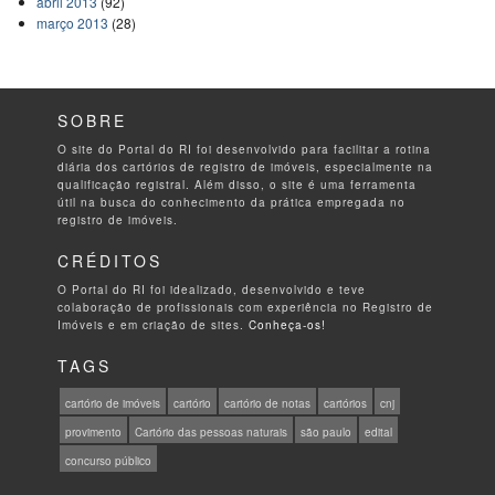
abril 2013
(92)
março 2013
(28)
SOBRE
O site do Portal do RI foi desenvolvido para facilitar a rotina
diária dos cartórios de registro de imóveis, especialmente na
qualificação registral. Além disso, o site é uma ferramenta
útil na busca do conhecimento da prática empregada no
registro de imóveis.
CRÉDITOS
O Portal do RI foi idealizado, desenvolvido e teve
colaboração de profissionais com experiência no Registro de
Imóveis e em criação de sites.
Conheça-os!
TAGS
cartório de imóveis
cartório
cartório de notas
cartórios
cnj
provimento
Cartório das pessoas naturais
são paulo
edital
concurso público