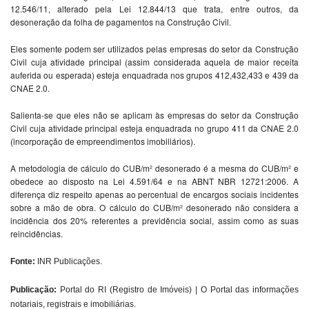
12.546/11, alterado pela Lei 12.844/13 que trata, entre outros, da
desoneração da folha de pagamentos na Construção Civil.
Eles somente podem ser utilizados pelas empresas do setor da Construção
Civil cuja atividade principal (assim considerada aquela de maior receita
auferida ou esperada) esteja enquadrada nos grupos 412,432,433 e 439 da
CNAE 2.0.
Salienta-se que eles não se aplicam às empresas do setor da Construção
Civil cuja atividade principal esteja enquadrada no grupo 411 da CNAE 2.0
(incorporação de empreendimentos imobiliários).
A metodologia de cálculo do CUB/m² desonerado é a mesma do CUB/m² e
obedece ao disposto na Lei 4.591/64 e na ABNT NBR 12721:2006. A
diferença diz respeito apenas ao percentual de encargos sociais incidentes
sobre a mão de obra. O cálculo do CUB/m² desonerado não considera a
incidência dos 20% referentes a previdência social, assim como as suas
reincidências.
Fonte:
INR Publicações.
Publicação:
Portal do RI (Registro de Imóveis) | O Portal das informações
notariais, registrais e imobiliárias.