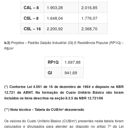
CAL – 8
1.903,28
2.016,85
CSL – 8
1.648,04
1.776,07
CSL – 16
2.200,92
2.368,70
b.3)
Projetos – Padrão Galpão Industrial (GI) E Residência Popular (RP1Q) –
R$/m²
RP1Q
1.697,88
GI
941,69
(*) Conforme Lei 4.591 de 16 de dezembro de 1964 e disposto na NBR
12.721 da ABNT. Na formação do Custo Unitário Básico não foram
incluídos os itens descritos na seção 8.3.5 da NBR 12.721/06
(**) Nota técnica – Tabela do CUB/m² desonerado
Os valores do Custo Unitário Básico (CUB/m²) presentes nesta tabela foram
calculados e divulgados para atender ao disposto no artigo 7º da Lei