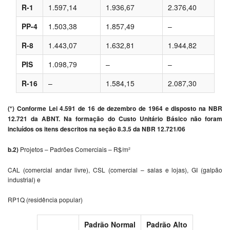
R-1
1.597,14
1.936,67
2.376,40
PP-4
1.503,38
1.857,49
–
R-8
1.443,07
1.632,81
1.944,82
PIS
1.098,79
–
–
R-16
–
1.584,15
2.087,30
(
*) Conforme Lei 4.591 de 16 de dezembro de 1964 e disposto na NBR
12.721 da ABNT. Na formação do Custo Unitário Básico não foram
incluídos os itens descritos na seção 8.3.5 da NBR 12.721/06
b.2)
Projetos – Padrões Comerciais – R$/m²
CAL (comercial andar livre), CSL (comercial – salas e lojas), GI (galpão
industrial) e
RP1Q (residência popular)
Padrão Normal
Padrão Alto