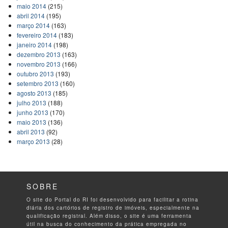
maio 2014
(215)
abril 2014
(195)
março 2014
(163)
fevereiro 2014
(183)
janeiro 2014
(198)
dezembro 2013
(163)
novembro 2013
(166)
outubro 2013
(193)
setembro 2013
(160)
agosto 2013
(185)
julho 2013
(188)
junho 2013
(170)
maio 2013
(136)
abril 2013
(92)
março 2013
(28)
SOBRE
O site do Portal do RI foi desenvolvido para facilitar a rotina
diária dos cartórios de registro de imóveis, especialmente na
qualificação registral. Além disso, o site é uma ferramenta
útil na busca do conhecimento da prática empregada no