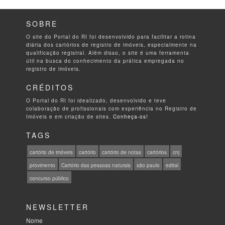
SOBRE
O site do Portal do RI foi desenvolvido para facilitar a rotina
diária dos cartórios de registro de imóveis, especialmente na
qualificação registral. Além disso, o site é uma ferramenta
útil na busca do conhecimento da prática empregada no
registro de imóveis.
CRÉDITOS
O Portal do RI foi idealizado, desenvolvido e teve
colaboração de profissionais com experiência no Registro de
Imóveis e em criação de sites.
Conheça-os!
TAGS
cartório de imóveis
cartório
cartório de notas
cartórios
cnj
provimento
Cartório das pessoas naturais
são paulo
edital
concurso público
NEWSLETTER
Nome