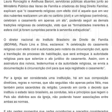
Laura Roncaglio e Arethusa Baroni, servidoras públicas atuantes junto ao
Ministério Público das Varas de Família e criadoras do blog Direito Familiar,
explicam que “o casamento religioso com efeito civil é aquele que em vez
dos nubentes realizarem um ato no cartório (civil) e um religioso (cerimônia),
celebram o casamento em apenas um ato”, podendo seguir as demais
tradições religiosas da celebração, visto que as “formalidades inerentes à
esfera civil já foram cumpridas perante à serventia extrajudicial”.
O diretor nacional do Instituto Brasileiro de Direito de Família
(IBDFAM), Paulo Lins e Silva, esclarece: “A celebração do casamento
religioso com efeito civil é autorizada pelo notário da circunscrição civil, após
a tramitação do processo de habilitação, que será entregue à autoridade
religiosa para que solenize o ato jurídico do casamento. Assim, com a
assinatura dos noivos, testemunhas e da autoridade religiosa, se envia a
documentação à circunscrição civil para que seja registrado o casamento”.
Por a Igreja ser considerada uma instituição, há em sua composição
diretrizes, regras e normas, que são seguidas não apenas pelos fiéis, mas
também pelos sacerdotes da religião. Levando em conta o decreto que
instituiu o estado laico brasileiro, as condutas, leis e princípios que regem o
País são distintos aos da Igreja, não podendo haver associações entre
ambas as normas.
E são nestes momentos que certas ocorrências e preceitos considerados