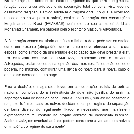
Na sentença, um herdeiro do falecido argumentou que para o regime da
relação deveria ser adotado o de separação total de bens, visto que no
casamento religioso islâmico adota-se o “regime dotal, no qual é acordado
um dote do noivo para a noiva”, explica a Federação das Associações
Muçulmanas do Brasil (FAMBRAS), por meio de seu consultor Jurídico,
Mohamad Charanek, em parceria com o escritório Mazloum Advogados.
A Federação comentou ainda que “nesta linha, o dote pode ser entendido
como um presente (obrigatório) que o homem deve oferecer à sua futura
esposa, como símbolo da sinceridade e dedicação que deve prestar a ela”.
Em entrevista exclusiva, a FAMBRAS, juntamente com o Mazloum
Advogados, esclarece que, na opinião dos mesmos, “a questão do dote
poderia, no máximo, configurar uma dívida do noivo para a noiva, caso o
dote fosse acordado e não pago”.
Para a decisão, o magistrado levou em consideração as leis da política
nacional, comprovando a irrelevância do dote, não justificando assim a
separação total de bens do casal. Para a FAMBRAS, “em ato de casamento
religioso islâmico, caso os noivos decidam optar por regime de separação
de bens diverso do legalmente fixado, é necessário que manifestem
expressamente tal vontade no próprio contrato de casamento islâmico.
Assim, o Juiz, em eventual análise, poderá considerar a vontade dos noivos
em matéria de regime de casamento”.