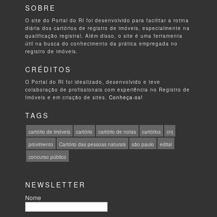
SOBRE
O site do Portal do RI foi desenvolvido para facilitar a rotina
diária dos cartórios de registro de imóveis, especialmente na
qualificação registral. Além disso, o site é uma ferramenta
útil na busca do conhecimento da prática empregada no
registro de imóveis.
CRÉDITOS
O Portal do RI foi idealizado, desenvolvido e teve
colaboração de profissionais com experiência no Registro de
Imóveis e em criação de sites.
Conheça-os!
TAGS
cartório de imóveis
cartório
cartório de notas
cartórios
cnj
provimento
Cartório das pessoas naturais
são paulo
edital
concurso público
NEWSLETTER
Nome