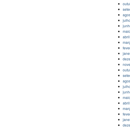
outu
set
agos
julh
jun
mai
abri
mar
feve
jane
dez
nov
outu
set
agos
julh
jun
mai
abri
mar
feve
jane
dez