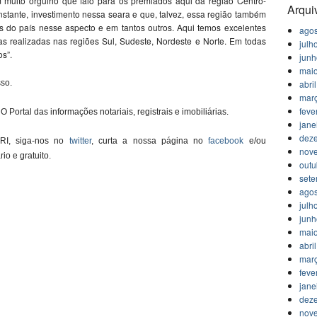
m muito orgulho que falo para os premiados aqui da região Centro-
Arqui
stante, investimento nessa seara e que, talvez, essa região também
s do país nesse aspecto e em tantos outros. Aqui temos excelentes
agos
as realizadas nas regiões Sul, Sudeste, Nordeste e Norte. Em todas
julh
os”.
jun
mai
abri
so.
mar
feve
O Portal das informações notariais, registrais e imobiliárias.
jane
dez
 RI, siga-nos no
twitter
, curta a nossa página no
facebook
e/ou
nov
ário e gratuito.
outu
set
agos
julh
jun
mai
abri
mar
feve
jane
dez
nov