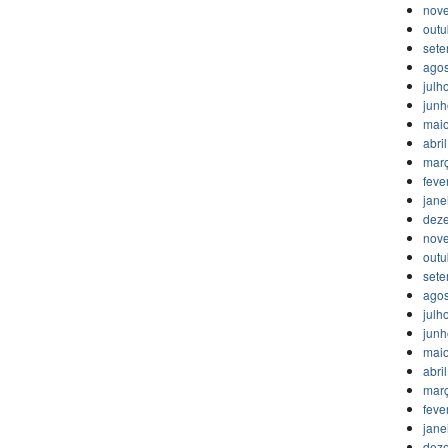
nov
outu
set
agos
julh
jun
mai
abri
mar
feve
jane
dez
nov
outu
set
agos
julh
jun
mai
abri
mar
feve
jane
dez