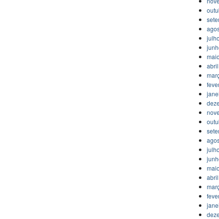
nov
outu
set
agos
julh
jun
mai
abri
mar
feve
jane
dez
nov
outu
set
agos
julh
jun
mai
abri
mar
feve
jane
dez