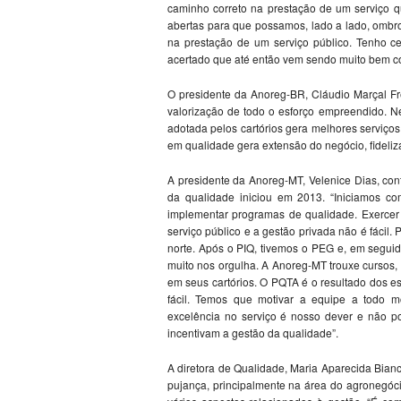
caminho correto na prestação de um serviço q
abertas para que possamos, lado a lado, ombr
na prestação de um serviço público. Tenho c
acertado que até então vem sendo muito bem co
O presidente da Anoreg-BR, Cláudio Marçal Frei
valorização de todo o esforço empreendido. 
adotada pelos cartórios gera melhores serviços
em qualidade gera extensão do negócio, fideliza
A presidente da Anoreg-MT, Velenice Dias, con
da qualidade iniciou em 2013. “Iniciamos co
implementar programas de qualidade. Exercer 
serviço público e a gestão privada não é fácil.
norte. Após o PIQ, tivemos o PEG e, em seguid
muito nos orgulha. A Anoreg-MT trouxe cursos,
em seus cartórios. O PQTA é o resultado dos e
fácil. Temos que motivar a equipe a todo mo
excelência no serviço é nosso dever e não p
incentivam a gestão da qualidade”.
A diretora de Qualidade, Maria Aparecida Bian
pujança, principalmente na área do agronegóc