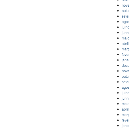
nov
outu
set
agos
julh
jun
mai
abri
mar
feve
jane
dez
nov
outu
set
agos
julh
jun
mai
abri
mar
feve
jane