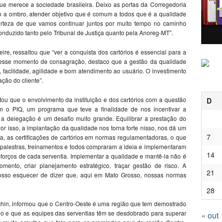
ue merece a sociedade brasileira. Deixo as portas da Corregedoria
o a ombro, atender objetivo que é comum a todos que é a qualidade
erteza de que vamos continuar juntos por muito tempo no caminho
nduzido tanto pelo Tribunal de Justiça quanto pela Anoreg-MT”.
re, ressaltou que “ver a conquista dos cartórios é essencial para a
Nesse momento de consagração, destaco que a gestão da qualidade
, facilidade, agilidade e bom atendimento ao usuário. O investimento
ção do cliente”.
tou que o envolvimento da instituição e dos cartórios com a questão
D
m o PIQ, um programa que teve a finalidade de nos incentivar a
a delegação é um desafio muito grande. Equilibrar a prestação do
 Por isso, a implantação da qualidade nos torna forte nisso, nos dá um
7
a, as certificações de cartórios em normas regulamentadoras, o que
 palestras, treinamentos e todos compraram a ideia e implementaram
14
sforços de cada serventia. Implementar a qualidade e mantê-la não é
mento, criar planejamento estratégico, traçar gestão de risco. A
21
osso esquecer de dizer que, aqui em Mato Grosso, nossas normas
28
chin, informou que o Centro-Oeste é uma região que tem demostrado
io e que as equipes das serventias têm se desdobrado para superar
« out