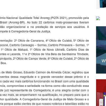
êmio Nacional Qualidade Total Anoreg (PQTA 2021), promovido pela
Brasil (Anoreg-BR). Ao todo 22 cartórios mato-grossenses tiveram
stão organizacional e na prestação de serviços aos usuários. A
compete à Corregedoria-Geral da Justiça.
emiação: 2º Ofício de Canarana, 4º Ofício de Cuiabá, 5º Ofício de
oconé, Cartório Caravagio – Sorriso, Cartório Primavera – Sorriso, 1º
1º Ofício de Matupá, 1º Ofício de Nova Ubiratã, Cartório Dias de
ntes e Lacerda, 1º e 2º Ofícios de Vila Bela da Santíssima Trindade,
pinápolis, 2º Ofício de Campo Verde, 6º Ofício de Cuiabá, 2º Ofício de
a Boa.
iça de Mato Grosso, Eduardo Calmon de Almeida Cézar, registrou que
 eventos dessa magnitude e o grande vencedor desse prêmio é o
s cada vez mais cartórios funcionando no Brasil com uma qualidade
lência, compromisso e seriedade na forma como vão conduzindo essa
de juiz representante da Corregedoria, é uma alegria contar com o
da vez mais, se empenharem na qualificação, no preparo para que o
lhor qualidade. A Corregedoria-Geral da Justiça de Mato Grosso e o
ia porque estão cientes de que nossos notários e tabeliães estão no