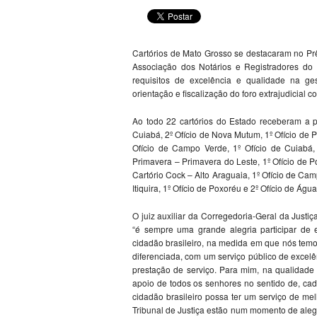
Cartórios de Mato Grosso se destacaram no Pr
Associação dos Notários e Registradores do 
requisitos de excelência e qualidade na ge
orientação e fiscalização do foro extrajudicial 
Ao todo 22 cartórios do Estado receberam a pr
Cuiabá, 2º Ofício de Nova Mutum, 1º Ofício de P
Ofício de Campo Verde, 1º Ofício de Cuiabá, 
Primavera – Primavera do Leste, 1º Ofício de Po
Cartório Cock – Alto Araguaia, 1º Ofício de Cam
Itiquira, 1º Ofício de Poxoréu e 2º Ofício de Águ
O juiz auxiliar da Corregedoria-Geral da Just
“é sempre uma grande alegria participar de
cidadão brasileiro, na medida em que nós temo
diferenciada, com um serviço público de exce
prestação de serviço. Para mim, na qualidade 
apoio de todos os senhores no sentido de, ca
cidadão brasileiro possa ter um serviço de me
Tribunal de Justiça estão num momento de alegr