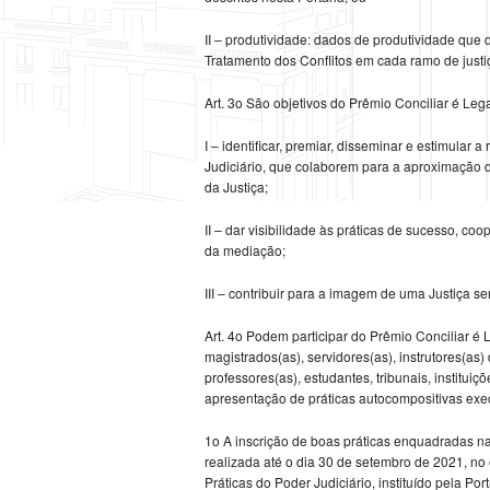
II – produtividade: dados de produtividade que
Tratamento dos Conflitos em cada ramo de justi
Art. 3o São objetivos do Prêmio Conciliar é Lega
I – identificar, premiar, disseminar e estimula
Judiciário, que colaborem para a aproximação d
da Justiça;
II – dar visibilidade às práticas de sucesso, c
da mediação;
III – contribuir para a imagem de uma Justiça se
Art. 4o Podem participar do Prêmio Conciliar é Le
magistrados(as), servidores(as), instrutores(as
professores(as), estudantes, tribunais, institu
apresentação de práticas autocompositivas exe
1o A inscrição de boas práticas enquadradas nas 
realizada até o dia 30 de setembro de 2021, no
Práticas do Poder Judiciário, instituído pela Po