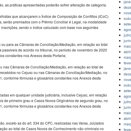
jane
ção, as práticas apresentadas poderão sofrer alteração de categoria.
dez
nov
balhistas que alcançarem o Índice de Composição de Conflitos (ICoC)
outu
ça, serão premiados com o Prêmio Conciliar é Legal, na modalidade
set
e inscrições, sendo o índice calculado com base nos seguintes
agos
julh
jun
cs ou para as Câmaras de Conciliação/Mediação, em relação ao total
mai
 passíveis de acordo no tribunal, no período de novembro de 2020
abri
ios constantes nos Anexos desta Portaria;
mar
feve
s ou nas Câmaras de Conciliação/Mediação, em relação ao total de
jane
 recebidos no Cejusc ou nas Câmaras de Conciliação/Mediação, no
dez
, conforme fórmulas e glossários constantes nos Anexos desta
nov
outu
set
lizadas em qualquer unidade judiciária, inclusive Cejusc, em relação
agos
s de primeiro grau e Casos Novos Originários de segundo grau, no
julh
, conforme fórmulas e glossários constantes nos Anexos desta
jun
mai
abri
ção, exceto as do art. 334 do CPC, realizadas nas Varas, Juizados
mar
elação ao total de Casos Novos de Conhecimento não criminais no
feve