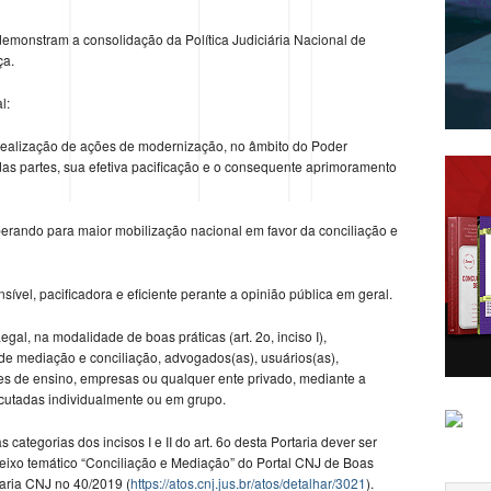
 demonstram a consolidação da Política Judiciária Nacional de
ça.
l:
r a realização de ações de modernização, no âmbito do Poder
as partes, sua efetiva pacificação e o consequente aprimoramento
ooperando para maior mobilização nacional em favor da conciliação e
nsível, pacificadora e eficiente perante a opinião pública em geral.
gal, na modalidade de boas práticas (art. 2o, inciso I),
) de mediação e conciliação, advogados(as), usuários(as),
ições de ensino, empresas ou qualquer ente privado, mediante a
cutadas individualmente ou em grupo.
categorias dos incisos I e II do art. 6o desta Portaria dever ser
 eixo temático “Conciliação e Mediação” do Portal CNJ de Boas
rtaria CNJ no 40/2019 (
https://atos.cnj.jus.br/atos/detalhar/3021
).