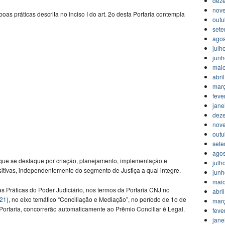
dez
nov
as práticas descrita no inciso I do art. 2o desta Portaria contempla
outu
set
agos
julh
jun
mai
abri
mar
feve
jane
dez
nov
outu
set
agos
e que se destaque por criação, planejamento, implementação e
julh
sitivas, independentemente do segmento de Justiça a qual integre.
jun
mai
s Práticas do Poder Judiciário, nos termos da Portaria CNJ no
abri
021
), no eixo temático “Conciliação e Mediação”, no período de 1o de
mar
 Portaria, concorrerão automaticamente ao Prêmio Conciliar é Legal.
feve
jane