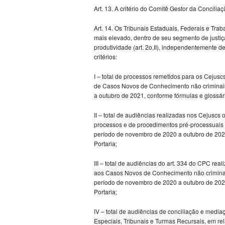
Art. 13. A critério do Comitê Gestor da Concilia
Art. 14. Os Tribunais Estaduais, Federais e Tra
mais elevado, dentro de seu segmento de justi
produtividade (art. 2o,II), independentemente d
critérios:
I – total de processos remetidos para os Cejus
de Casos Novos de Conhecimento não criminais
a outubro de 2021, conforme fórmulas e glossár
II – total de audiências realizadas nos Cejusc
processos e de procedimentos pré-processuais
período de novembro de 2020 a outubro de 2021
Portaria;
III – total de audiências do art. 334 do CPC rea
aos Casos Novos de Conhecimento não criminai
período de novembro de 2020 a outubro de 2021
Portaria;
IV – total de audiências de conciliação e media
Especiais, Tribunais e Turmas Recursais, em r