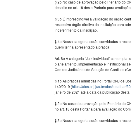
§ 2o No caso de aprovação pelo Plenário do CNJ
descrito no art. 18 desta Portaria para avaliaç
§ 3o É imprescindível a validação do órgão cent
respectivo órgão diretivo da instituição para a
indeferimento da inscrição.
§ 4o Nessa categoria serão convidados a receb
quem tenha apresentado a prática.
Art. 8o A categoria “Juiz Individual” contempla,
planejamento, implementação e institucionaliza
Centros Judiciários de Solução de Conflitos (Ce
§ 1o As práticas admitidas no Portal CNJ de Boa
140/2019 (
https://atos.cnj.jus.br/atos/detalhar/3
janeiro de 2021 até a data da publicação desta
§ 2o No caso de aprovação pelo Plenário do CNJ
no art. 18 desta Portaria para avaliação do Com
§ 3o Nessa categoria serão convidados a receb