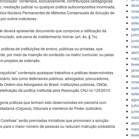
 Conciliação” contempla, exclusivamente, contribuições pedagógicas
dez
o, mediação judicial ou qualquer prática autocompositiva inominada,
nov
 pelos Núcleos Permanentes de Métodos Consensuais de Solução de
outu
por outros instrutores.
set
agos
ante deverá apresentar documento que comprove a ratificação da
julh
nculado, sob pena de indeferimento liminar (art. 4o, § 7o).
jun
mai
 práticas de instituições de ensino, públicas ou privadas, que
abri
e, por meio da inserção do conteúdo na matriz curricular, ou pelas
mar
em projetos de extensão.
feve
jane
trajudicial” contempla quaisquer trabalhos e práticas desenvolvidas
dez
diciário, tais como defensores públicos, advogados, procuradores,
nov
da Ordem dos Advogados do Brasil, instituições públicas, ONGs,
outu
efetivação da política instituída pela Resolução CNJ no 125/2010.
set
agos
goria práticas que tenham sido desenvolvidas em parceria com
julh
idadania (Cejuscs), tribunais e membros do Poder Judiciário.
jun
mai
Coletivas” serão premiadas iniciativas que promovam a solução
abri
 para o maior número de pessoas ou reduzam instrução probatória
mar
feve