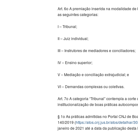
Art. 6o A premiação inserida na modalidade de bo
as seguintes categorias:
I – Tribunal;
II – Juiz individual;
III – Instrutores de mediadores e conciliadores;
IV – Ensino superior;
V – Mediação e conciliação extrajudicial; e
VI – Demandas complexas ou coletivas.
Art. 7o A categoria “Tribunal” contempla a cort
institucionalização de boas práticas autocompo
§ 1o As práticas admitidas no Portal CNJ de Boa
140/2019 (
https://atos.cnj.jus.br/atos/detalhar/3
janeiro de 2021 até a data da publicação desta