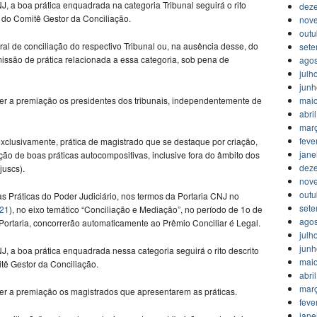
, a boa prática enquadrada na categoria Tribunal seguirá o rito
dez
ão do Comitê Gestor da Conciliação.
nov
outu
ral de conciliação do respectivo Tribunal ou, na ausência desse, do
set
dmissão de prática relacionada a essa categoria, sob pena de
agos
julh
jun
er a premiação os presidentes dos tribunais, independentemente de
mai
abri
mar
feve
 exclusivamente, prática de magistrado que se destaque por criação,
jane
ção de boas práticas autocompositivas, inclusive fora do âmbito dos
dez
juscs).
nov
outu
s Práticas do Poder Judiciário, nos termos da Portaria CNJ no
set
021
), no eixo temático “Conciliação e Mediação”, no período de 1o de
agos
 Portaria, concorrerão automaticamente ao Prêmio Conciliar é Legal.
julh
jun
, a boa prática enquadrada nessa categoria seguirá o rito descrito
mai
itê Gestor da Conciliação.
abri
mar
er a premiação os magistrados que apresentarem as práticas.
feve
jane