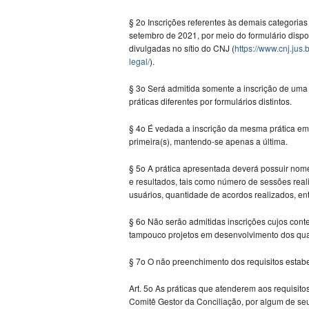
§ 2o Inscrições referentes às demais categorias
setembro de 2021, por meio do formulário dispo
divulgadas no sítio do CNJ (
https://www.cnj.jus
legal/
).
§ 3o Será admitida somente a inscrição de uma p
práticas diferentes por formulários distintos.
§ 4o É vedada a inscrição da mesma prática em
primeira(s), mantendo-se apenas a última.
§ 5o A prática apresentada deverá possuir nom
e resultados, tais como número de sessões real
usuários, quantidade de acordos realizados, entr
§ 6o Não serão admitidas inscrições cujos cont
tampouco projetos em desenvolvimento dos quai
§ 7o O não preenchimento dos requisitos estabe
Art. 5o As práticas que atenderem aos requisit
Comitê Gestor da Conciliação, por algum de se