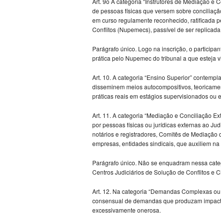
Art. 9o A categoria “Instrutores de Mediação e
de pessoas físicas que versem sobre conciliaçã
em curso regulamente reconhecido, ratificada
Conflitos (Nupemecs), passível de ser replicada 
Parágrafo único. Logo na inscrição, o particip
prática pelo Nupemec do tribunal a que esteja vi
Art. 10. A categoria “Ensino Superior” contempla
disseminem meios autocompositivos, teoricament
práticas reais em estágios supervisionados ou 
Art. 11. A categoria “Mediação e Conciliação Ex
por pessoas físicas ou jurídicas externas ao Ju
notários e registradores, Comitês de Mediação 
empresas, entidades sindicais, que auxiliem na 
Parágrafo único. Não se enquadram nessa cate
Centros Judiciários de Solução de Conflitos e C
Art. 12. Na categoria “Demandas Complexas ou 
consensual de demandas que produzam impacto
excessivamente onerosa.