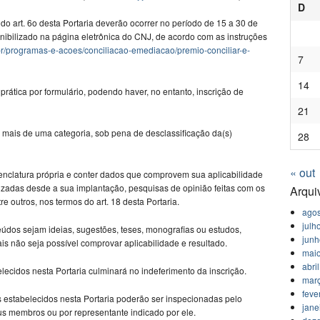
D
 do art. 6o desta Portaria deverão ocorrer no período de 15 a 30 de
nibilizado na página eletrônica do CNJ, de acordo com as instruções
.br/programas-e-acoes/conciliacao-emediacao/premio-conciliar-e-
7
14
rática por formulário, podendo haver, no entanto, inscrição de
21
 mais de uma categoria, sob pena de desclassificação da(s)
28
« out
enclatura própria e conter dados que comprovem sua aplicabilidade
izadas desde a sua implantação, pesquisas de opinião feitas com os
Arqui
e outros, nos termos do art. 18 desta Portaria.
agos
julh
eúdos sejam ideias, sugestões, teses, monografias ou estudos,
jun
s não seja possível comprovar aplicabilidade e resultado.
mai
abri
lecidos nesta Portaria culminará no indeferimento da inscrição.
mar
feve
os estabelecidos nesta Portaria poderão ser inspecionadas pelo
jane
us membros ou por representante indicado por ele.