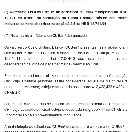
(*) Conforme Lei 4.591 de 16 de dezembro de 1964 e disposto na NBR
12.721 da ABNT. Na formação do Custo Unitário Básico não foram
incluídos os itens descritos na seção 8.3.5 da NBR 12.721/06
(**) Nota técnica – Tabela do CUB/m² desonerado
Os valores do Custo Unitário Básico (CUB/m²) presentes nesta tabela foram
calculados e divulgados para atender ao disposto no artigo 7º da Lei
12.546/11, alterado pela Lei 12.844/13 que trata, entre outros, da
desoneração da folha de pagamentos na Construção Civil.
Eles somente podem ser utilizados pelas empresas do setor da Construção
Civil cuja atividade principal (assim considerada aquela de maior receita
auferida ou esperada) esteja enquadrada nos grupos 412,432,433 e 439 da
CNAE 2.0.
Salienta-se que eles não se aplicam às empresas do setor da Construção
Civil cuja atividade principal esteja enquadrada no grupo 411 da CNAE 2.0
(incorporação de empreendimentos imobiliários).
A metodologia de cálculo do CUB/m² desonerado é a mesma do CUB/m² e
obedece ao disposto na Lei 4.591/64 e na ABNT NBR 12721:2006. A