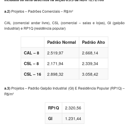
a.2)
Projetos – Padrões Comerciais – R$/m²
CAL (comercial andar livre), CSL (comercial – salas e lojas), GI (galpão
industrial) e RP1Q (residência popular)
Padrão Normal
Padrão Alto
CAL – 8
2.519,97
2.668,14
CSL – 8
2.171,94
2.339,34
CSL – 16
2.898,32
3.058,42
a.3)
Projetos – Padrão Galpão Industrial (GI) E Residência Popular (RP1Q) –
R$/m²
RP1Q
2.320,56
GI
1.231,44