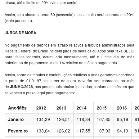
atraso, até o limite de 20% (vinte por cento).
Assim, se o atraso superar 60 (sessenta) dias, a multa será cobrada em 20%
(vinte por cento).
JUROS DE MORA
No pagamento de débitos em atraso relativos a tributos administrados pela
Receita Federal do Brasil incidem juros de mora calculados pela taxa SELIC
para títulos federais, acumulada mensalmente, até o último dia do mês
anterior ao do pagamento, mais 1% relativo ao mês do pagamento.
Assim, sobre os tributos e contribuições relativos a fatos geradores ocorridos
a partir de 01.01.97, os juros de mora deverão ser cobrados, no mês
de
JUNHO/2026
, nos percentuais abaixo indicados, conforme o mês em que
se venceu o prazo legal para pagamento:
Ano/Mês
2012
2013
2014
2015
2016
2
Janeiro
134,39
126,51
118,34
107,85
95,19
8
Fevereiro
133,64
126,02
117,55
107,03
94,19
8