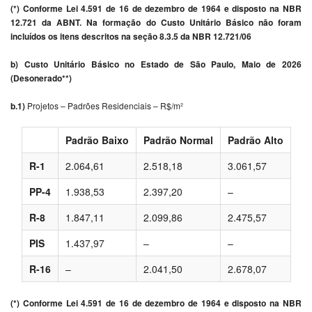
(*) Conforme Lei 4.591 de 16 de dezembro de 1964 e disposto na NBR
12.721 da ABNT. Na formação do Custo Unitário Básico não foram
incluídos os itens descritos na seção 8.3.5 da NBR 12.721/06
b) Custo Unitário Básico no Estado de São Paulo, Maio de 2026
(Desonerado**)
b.1)
Projetos – Padrões Residenciais – R$/m²
Padrão Baixo
Padrão Normal
Padrão Alto
R-1
2.064,61
2.518,18
3.061,57
PP-4
1.938,53
2.397,20
–
R-8
1.847,11
2.099,86
2.475,57
PIS
1.437,97
–
–
R-16
–
2.041,50
2.678,07
(*) Conforme Lei 4.591 de 16 de dezembro de 1964 e disposto na NBR