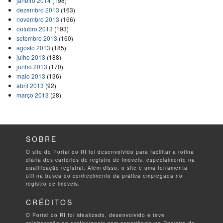
janeiro 2014
(198)
dezembro 2013
(163)
novembro 2013
(166)
outubro 2013
(193)
setembro 2013
(160)
agosto 2013
(185)
julho 2013
(188)
junho 2013
(170)
maio 2013
(136)
abril 2013
(92)
março 2013
(28)
SOBRE
O site do Portal do RI foi desenvolvido para facilitar a rotina
diária dos cartórios de registro de imóveis, especialmente na
qualificação registral. Além disso, o site é uma ferramenta
útil na busca do conhecimento da prática empregada no
registro de imóveis.
CRÉDITOS
O Portal do RI foi idealizado, desenvolvido e teve