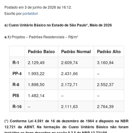
Postado em 3 de junho de 2026 às 16:12.
Escrito por
portaldori
a) Custo Unitário Básico no Estado de São Paulo*, Maio de 2026
a.1)
Projetos – Padrões Residenciais – R$/m²
Padrão Baixo
Padrão Normal
Padrão Alto
R-1
2.129,49
2.609,74
3.160,94
PP-4
1.993,22
2.431,66
–
R-8
1.898,50
2.172,71
2.552,37
PIS
1.482,14
–
–
R-16
–
2.111,63
2.764,39
(*) Conforme Lei 4.591 de 16 de dezembro de 1964 e disposto na NBR
12.721 da ABNT. Na formação do Custo Unitário Básico não foram
incluídos os itens descritos na seção 8.3.5 da NBR 12.721/06