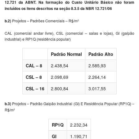
12.721 da ABNT. Na formação do Custo Unitário Básico não foram
incluídos os itens descritos na seção 8.3.5 da NBR 12.721/06
b.2)
Projetos – Padrões Comerciais – R$/m²
CAL (comercial andar livre), CSL (comercial – salas e lojas), GI (galpão
industrial) e RP1Q (residência popular)
Padrão Normal
Padrão Alto
CAL – 8
2.438,54
2.585,93
CSL – 8
2.098,69
2.264,14
CSL – 16
2.800,84
3.017,55
b.3)
Projetos – Padrão Galpão Industrial (GI) E Residência Popular (RP1Q) –
R$/m²
RP1Q
2.232,34
GI
1.190,71