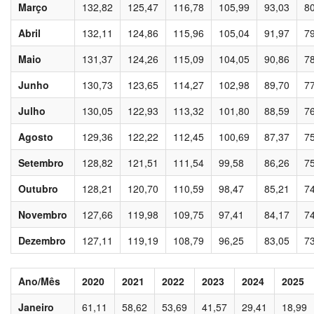
Março
132,82
125,47
116,78
105,99
93,03
8
Abril
132,11
124,86
115,96
105,04
91,97
7
Maio
131,37
124,26
115,09
104,05
90,86
7
Junho
130,73
123,65
114,27
102,98
89,70
7
Julho
130,05
122,93
113,32
101,80
88,59
7
Agosto
129,36
122,22
112,45
100,69
87,37
7
Setembro
128,82
121,51
111,54
99,58
86,26
7
Outubro
128,21
120,70
110,59
98,47
85,21
7
Novembro
127,66
119,98
109,75
97,41
84,17
7
Dezembro
127,11
119,19
108,79
96,25
83,05
7
Ano/Mês
2020
2021
2022
2023
2024
2025
Janeiro
61,11
58,62
53,69
41,57
29,41
18,99