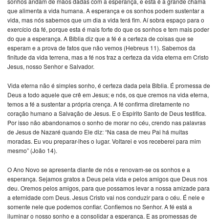
sonhos andam de mãos dadas com a esperança, e esta é a grande chama
que alimenta a vida humana. A esperança e os sonhos podem sustentar a
vida, mas nós sabemos que um dia a vida terá fim. Aí sobra espaço para o
exercício da fé, porque esta é mais forte do que os sonhos e tem mais poder
do que a esperança. A Bíblia diz que a fé é a certeza de coisas que se
esperam e a prova de fatos que não vemos (Hebreus 11). Sabemos da
finitude da vida terrena, mas a fé nos traz a certeza da vida eterna em Cristo
Jesus, nosso Senhor e Salvador.
Vida eterna não é simples sonho, é certeza dada pela Bíblia. É promessa de
Deus a todo aquele que crê em Jesus; e nós, os que cremos na vida eterna,
temos a fé a sustentar a própria crença. A fé confirma diretamente no
coração humano a Salvação de Jesus. E o Espírito Santo de Deus testifica.
Por isso não abandonamos o sonho de morar no céu, crendo nas palavras
de Jesus de Nazaré quando Ele diz: “Na casa de meu Pai há muitas
moradas. Eu vou preparar-lhes o lugar. Voltarei e vos receberei para mim
mesmo” (João 14).
O Ano Novo se apresenta diante de nós e renovam-se os sonhos e a
esperança. Sejamos gratos a Deus pela vida e pelos amigos que Deus nos
deu. Oremos pelos amigos, para que possamos levar a nossa amizade para
a eternidade com Deus. Jesus Cristo vai nos conduzir para o céu. É nele e
somente nele que podemos confiar. Confiemos no Senhor. A fé está a
iluminar o nosso sonho e a consolidar a esperança. E as promessas de