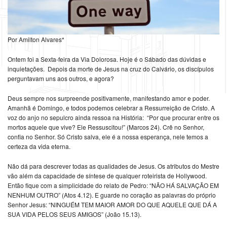
Por Amilton Alvares*
Ontem foi a Sexta-feira da Via Dolorosa. Hoje é o Sábado das dúvidas e
inquietações. Depois da morte de Jesus na cruz do Calvário, os discípulos
perguntavam uns aos outros, e agora?
Deus sempre nos surpreende positivamente, manifestando amor e poder.
Amanhã é Domingo, e todos podemos celebrar a Ressurreição de Cristo. A
voz do anjo no sepulcro ainda ressoa na História: “Por que procurar entre os
mortos aquele que vive? Ele Ressuscitou!” (Marcos 24). Crê no Senhor,
confia no Senhor. Só Cristo salva, ele é a nossa esperança, nele temos a
certeza da vida eterna.
Não dá para descrever todas as qualidades de Jesus. Os atributos do Mestre
vão além da capacidade de síntese de qualquer roteirista de Hollywood.
Então fique com a simplicidade do relato de Pedro: “NÃO HÁ SALVAÇÃO EM
NENHUM OUTRO” (Atos 4.12). E guarde no coração as palavras do próprio
Senhor Jesus: “NINGUÉM TEM MAIOR AMOR DO QUE AQUELE QUE DÁ A
SUA VIDA PELOS SEUS AMIGOS” (João 15.13).