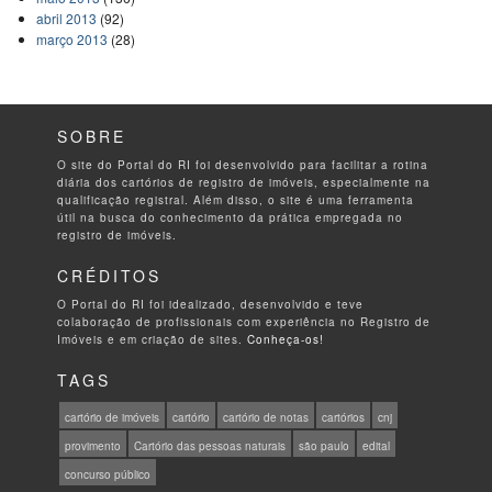
abril 2013
(92)
março 2013
(28)
SOBRE
O site do Portal do RI foi desenvolvido para facilitar a rotina
diária dos cartórios de registro de imóveis, especialmente na
qualificação registral. Além disso, o site é uma ferramenta
útil na busca do conhecimento da prática empregada no
registro de imóveis.
CRÉDITOS
O Portal do RI foi idealizado, desenvolvido e teve
colaboração de profissionais com experiência no Registro de
Imóveis e em criação de sites.
Conheça-os!
TAGS
cartório de imóveis
cartório
cartório de notas
cartórios
cnj
provimento
Cartório das pessoas naturais
são paulo
edital
concurso público