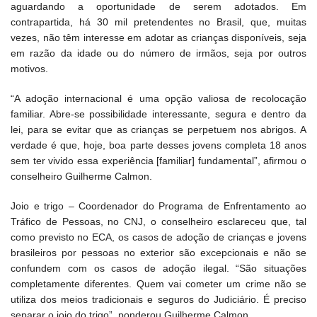
aguardando a oportunidade de serem adotados. Em
contrapartida, há 30 mil pretendentes no Brasil, que, muitas
vezes, não têm interesse em adotar as crianças disponíveis, seja
em razão da idade ou do número de irmãos, seja por outros
motivos.
“A adoção internacional é uma opção valiosa de recolocação
familiar. Abre-se possibilidade interessante, segura e dentro da
lei, para se evitar que as crianças se perpetuem nos abrigos. A
verdade é que, hoje, boa parte desses jovens completa 18 anos
sem ter vivido essa experiência [familiar] fundamental”, afirmou o
conselheiro Guilherme Calmon.
Joio e trigo – Coordenador do Programa de Enfrentamento ao
Tráfico de Pessoas, no CNJ, o conselheiro esclareceu que, tal
como previsto no ECA, os casos de adoção de crianças e jovens
brasileiros por pessoas no exterior são excepcionais e não se
confundem com os casos de adoção ilegal. “São situações
completamente diferentes. Quem vai cometer um crime não se
utiliza dos meios tradicionais e seguros do Judiciário. É preciso
separar o joio do trigo”, ponderou Guilherme Calmon.