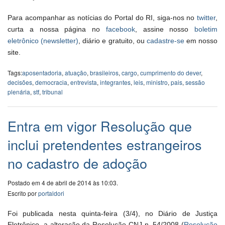
Para acompanhar as notícias do Portal do RI, siga-nos no
twitter
,
curta a nossa página no
facebook
, assine nosso
boletim
eletrônico (newsletter)
, diário e gratuito, ou
cadastre-se
em nosso
site.
Tags:
aposentadoria
,
atuação
,
brasileiros
,
cargo
,
cumprimento do dever
,
decisões
,
democracia
,
entrevista
,
integrantes
,
leis
,
ministro
,
pais
,
sessão
plenária
,
stf
,
tribunal
Entra em vigor Resolução que
inclui pretendentes estrangeiros
no cadastro de adoção
Postado em 4 de abril de 2014 às 10:03.
Escrito por
portaldori
Foi publicada nesta quinta-feira (3/4), no Diário de Justiça
Eletrônico, a alteração da Resolução CNJ n. 54/2008 (
Resolução