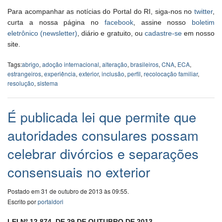
Para acompanhar as notícias do Portal do RI, siga-nos no
twitter
,
curta a nossa página no
facebook
, assine nosso
boletim
eletrônico (newsletter)
, diário e gratuito, ou
cadastre-se
em nosso
site.
Tags:
abrigo
,
adoção internacional
,
alteração
,
brasileiros
,
CNA
,
ECA
,
estrangeiros
,
experiência
,
exterior
,
inclusão
,
perfil
,
recolocação familiar
,
resolução
,
sistema
É publicada lei que permite que
autoridades consulares possam
celebrar divórcios e separações
consensuais no exterior
Postado em 31 de outubro de 2013 às 09:55.
Escrito por
portaldori
LEI Nº 12.874, DE 29 DE OUTUBRO DE 2013.