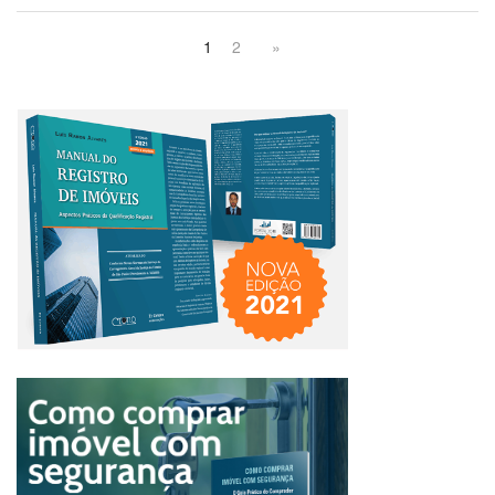
1
2
»