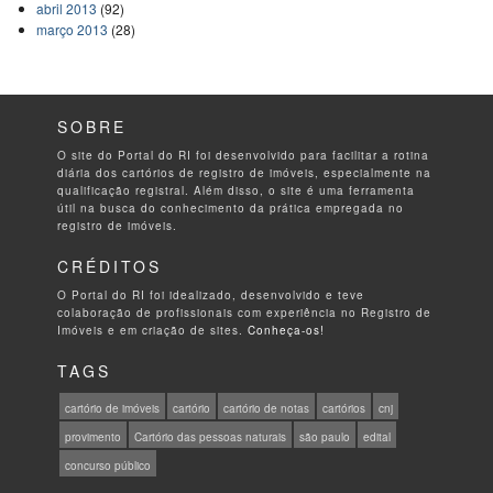
abril 2013
(92)
março 2013
(28)
SOBRE
O site do Portal do RI foi desenvolvido para facilitar a rotina
diária dos cartórios de registro de imóveis, especialmente na
qualificação registral. Além disso, o site é uma ferramenta
útil na busca do conhecimento da prática empregada no
registro de imóveis.
CRÉDITOS
O Portal do RI foi idealizado, desenvolvido e teve
colaboração de profissionais com experiência no Registro de
Imóveis e em criação de sites.
Conheça-os!
TAGS
cartório de imóveis
cartório
cartório de notas
cartórios
cnj
provimento
Cartório das pessoas naturais
são paulo
edital
concurso público