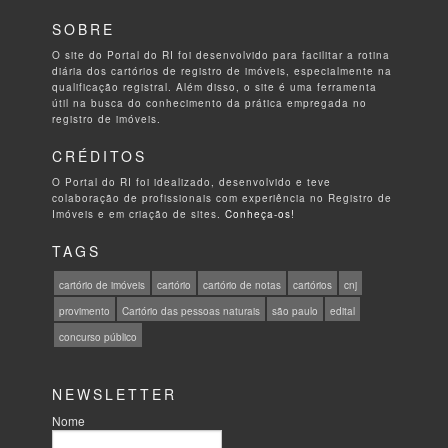
SOBRE
O site do Portal do RI foi desenvolvido para facilitar a rotina
diária dos cartórios de registro de imóveis, especialmente na
qualificação registral. Além disso, o site é uma ferramenta
útil na busca do conhecimento da prática empregada no
registro de imóveis.
CRÉDITOS
O Portal do RI foi idealizado, desenvolvido e teve
colaboração de profissionais com experiência no Registro de
Imóveis e em criação de sites.
Conheça-os!
TAGS
cartório de imóveis
cartório
cartório de notas
cartórios
cnj
provimento
Cartório das pessoas naturais
são paulo
edital
concurso público
NEWSLETTER
Nome