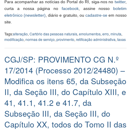
Para acompanhar as notícias do Portal do RI, siga-nos no
twitter
,
curta a nossa página no
facebook
, assine nosso
boletim
eletrônico (newsletter)
, diário e gratuito, ou
cadastre-se
em nosso
site.
Tags:
alteração
,
Cartório das pessoas naturais
,
emolumentos
,
erro
,
minuta
,
modificação
,
normas de serviço
,
provimento
,
retificação administrativa
,
taxas
CGJ/SP: PROVIMENTO CG N.º
17/2014 (Processo 2012/24480) –
Modifica os itens 65, da Subseção
II, da Seção III, do Capítulo XIII, e
41, 41.1, 41.2 e 41.7, da
Subseção III, da Seção III, do
Capítulo XX, todos do Tomo II das