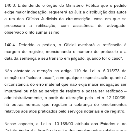
140.3. Entendendo o órgão do Ministério Público que o pedido
exige maior indagação, requererá ao Juiz a distribuição dos autos
a um dos Ofícios Judiciais da circunscrição, caso em que se
processará a retificação, com assistência de advogado,
observado o rito sumaríssimo.
140.4. Deferido o pedido, o Oficial averbará a retificação à
margem do registro, mencionando o número do protocolo e a
data da sentença e seu trânsito em julgado, quando for o caso”.
Não obstante a menção no artigo 110 da Lei n. 6.015/73 da
isenção de “selos e taxas”, sem qualquer especificação quanto à
circunstância do erro material que não exija maior indagação ser
imputável ou não ao serviço de registro e possa ser retificado –
administrativamente, a partir da alteração pela Lei n. 12.100/09,
há outras normas que regulam a cobrança de emolumentos
relativos aos atos praticados pelo serviços notariais e de registro.
Nesse aspecto, a Lei n. 10.169/00 atribuiu aos Estados e ao
Distrito Federal a fixação do valor dos emolumentos relativos aos