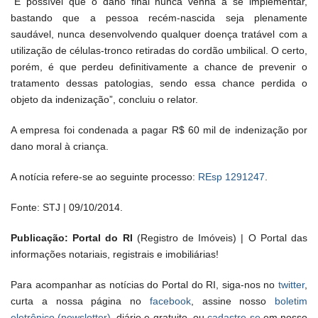
“É possível que o dano final nunca venha a se implementar,
bastando que a pessoa recém-nascida seja plenamente
saudável, nunca desenvolvendo qualquer doença tratável com a
utilização de células-tronco retiradas do cordão umbilical. O certo,
porém, é que perdeu definitivamente a chance de prevenir o
tratamento dessas patologias, sendo essa chance perdida o
objeto da indenização”, concluiu o relator.
A empresa foi condenada a pagar R$ 60 mil de indenização por
dano moral à criança.
A notícia refere-se ao seguinte processo:
REsp 1291247
.
Fonte: STJ | 09/10/2014.
Publicação: Portal do RI
(Registro de Imóveis) | O Portal das
informações notariais, registrais e imobiliárias!
Para acompanhar as notícias do Portal do RI, siga-nos no
twitter
,
curta a nossa página no
facebook
, assine nosso
boletim
eletrônico (newsletter)
, diário e gratuito, ou
cadastre-se
em nosso