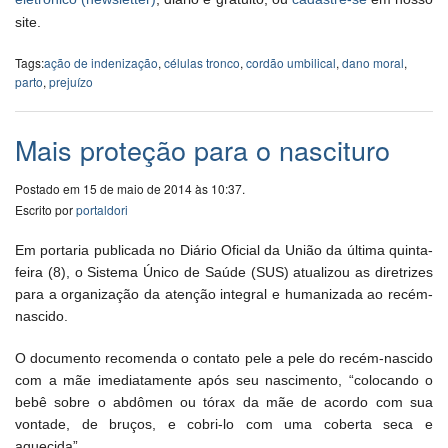
site.
Tags:
ação de indenização
,
células tronco
,
cordão umbilical
,
dano moral
,
parto
,
prejuízo
Mais proteção para o nascituro
Postado em 15 de maio de 2014 às 10:37.
Escrito por
portaldori
Em portaria publicada no Diário Oficial da União da última quinta-
feira (8), o Sistema Único de Saúde (SUS) atualizou as diretrizes
para a organização da atenção integral e humanizada ao recém-
nascido.
O documento recomenda o contato pele a pele do recém-nascido
com a mãe imediatamente após seu nascimento, “colocando o
bebê sobre o abdômen ou tórax da mãe de acordo com sua
vontade, de bruços, e cobri-lo com uma coberta seca e
aquecida”.