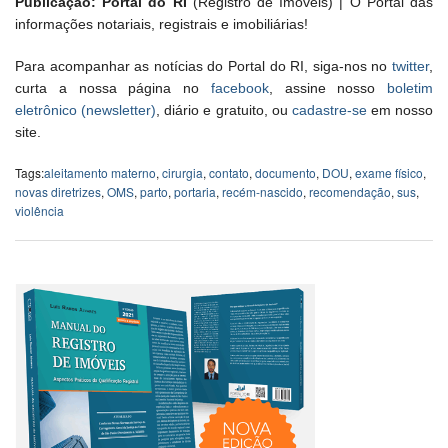
Publicação: Portal do RI
(Registro de Imóveis) | O Portal das
informações notariais, registrais e imobiliárias!
Para acompanhar as notícias do Portal do RI, siga-nos no
twitter
,
curta a nossa página no
facebook
, assine nosso
boletim
eletrônico (newsletter)
, diário e gratuito, ou
cadastre-se
em nosso
site.
Tags:
aleitamento materno
,
cirurgia
,
contato
,
documento
,
DOU
,
exame físico
,
novas diretrizes
,
OMS
,
parto
,
portaria
,
recém-nascido
,
recomendação
,
sus
,
violência