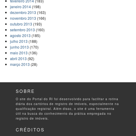
fevereiro 2014
(183)
janeiro 2014
(198)
dezembro 2013
(163)
novembro 2013
(166)
outubro 2013
(193)
setembro 2013
(160)
agosto 2013
(185)
julho 2013
(188)
junho 2013
(170)
maio 2013
(136)
abril 2013
(92)
março 2013
(28)
SOBRE
O site do Portal do RI foi desenvolvido para facilitar a rotina
diária dos cartórios de registro de imóveis, especialmente na
qualificação registral. Além disso, o site é uma ferramenta
útil na busca do conhecimento da prática empregada no
registro de imóveis.
CRÉDITOS