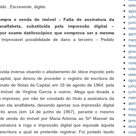
set
o , Escrevente, digitei.
agos
julh
compra e venda de imóvel – Falta de assinatura da
jun
alfabeta, substituída pela impressão digital –
mai
 por exame datiloscópico que comprova ser a mesma
abri
mar
 Improvável possibilidade de dano a terceiro – Pedido
feve
jane
dez
nov
outu
 dúvida inversa visando o afastamento de óbice imposto pelo
set
apital, que deixou de proceder o registro de escritura de
agos
onato de Notas da Capital, em 18 de agosto de 1964, pela
julh
jun
imóvel de Virginia Garcia e outros. Alega que levada a
mai
e impresso, por não ter constado do título a assinatura da
abri
er ela analfabeta, deixando apenas sua impressão digital
mar
 três anos (em 14 de junho de 1967), perante o mesmo
feve
a de venda do imóvel por Maria Antonia ao Srº Manoel da
jane
ssinatura à rogo e impressão digital que equivale àquela
dez
nov
critura a qual se pretende registrar. Foi juntado laudo