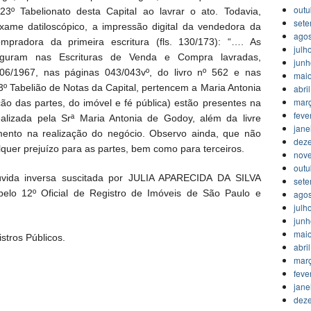
outu
3º Tabelionato desta Capital ao lavrar o ato. Todavia,
set
ame datiloscópico, a impressão digital da vendedora da
agos
radora da primeira escritura (fls. 130/173): “…. As
julh
figuram nas Escrituras de Venda e Compra lavradas,
jun
06/1967, nas páginas 043/043vº, do livro nº 562 e nas
mai
23º Tabelião de Notas da Capital, pertencem a Maria Antonia
abri
mar
ão das partes, do imóvel e fé pública) estão presentes na
feve
alizada pela Srª Maria Antonia de Godoy, além da livre
jane
mento na realização do negócio. Observo ainda, que não
dez
alquer prejuízo para as partes, bem como para terceiros.
nov
outu
úvida inversa suscitada por JULIA APARECIDA DA SILVA
set
pelo 12º Oficial de Registro de Imóveis de São Paulo e
agos
julh
jun
mai
stros Públicos.
abri
mar
feve
jane
dez