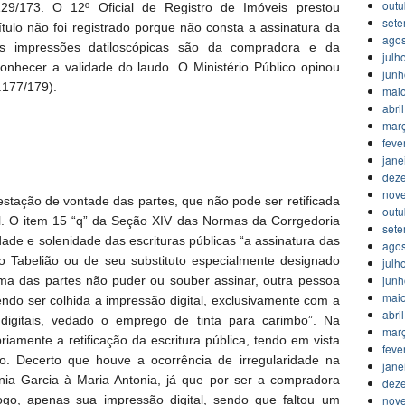
outu
.129/173. O 12º Oficial de Registro de Imóveis prestou
set
ítulo não foi registrado porque não consta a assinatura da
agos
as impressões datiloscópicas são da compradora e da
julh
onhecer a validade do laudo. O Ministério Público opinou
jun
s.177/179).
mai
abri
mar
feve
jane
dez
nov
festação de vontade das partes, que não pode ser retificada
outu
ial. O item 15 “q” da Seção XIV das Normas da Corrgedoria
set
ade e solenidade das escrituras públicas “a assinatura das
agos
o Tabelião ou de seu substituto especialmente designado
julh
jun
uma das partes não puder ou souber assinar, outra pessoa
mai
endo ser colhida a impressão digital, exclusivamente com a
abri
 digitais, vedado o emprego de tinta para carimbo”. Na
mar
iamente a retificação da escritura pública, tendo em vista
feve
. Decerto que houve a ocorrência de irregularidade na
jane
inia Garcia à Maria Antonia, já que por ser a compradora
dez
nov
ogo, apenas sua impressão digital, sendo que faltou um