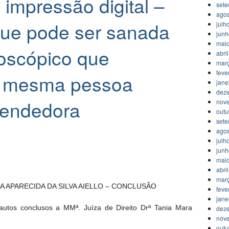
 impressão digital –
set
agos
 que pode ser sanada
julh
jun
mai
loscópico que
abri
mar
feve
a mesma pessoa
jane
dez
vendedora
nov
outu
set
agos
julh
jun
mai
abri
mar
IA APARECIDA DA SILVA AIELLO – CONCLUSÃO
feve
jane
autos conclusos a MMª. Juíza de Direito Drª Tania Mara
dez
nov
outu