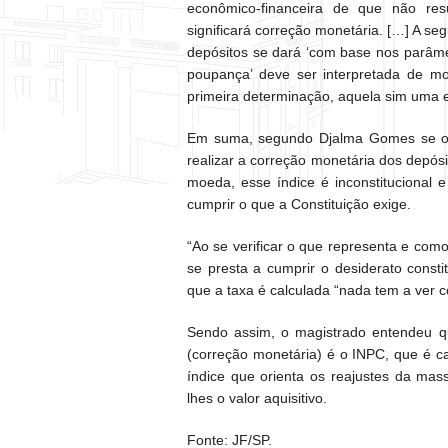
econômico-financeira de que não resu
significará correção monetária. […] A se
depósitos se dará ‘com base nos parâme
poupança’ deve ser interpretada de m
primeira determinação, aquela sim uma ex
Em suma, segundo Djalma Gomes se o ín
realizar a correção monetária dos depósit
moeda, esse índice é inconstitucional 
cumprir o que a Constituição exige.
“Ao se verificar o que representa e com
se presta a cumprir o desiderato consti
que a taxa é calculada “nada tem a ver 
Sendo assim, o magistrado entendeu qu
(correção monetária) é o INPC, que é c
índice que orienta os reajustes da mass
lhes o valor aquisitivo.
Fonte: JF/SP.