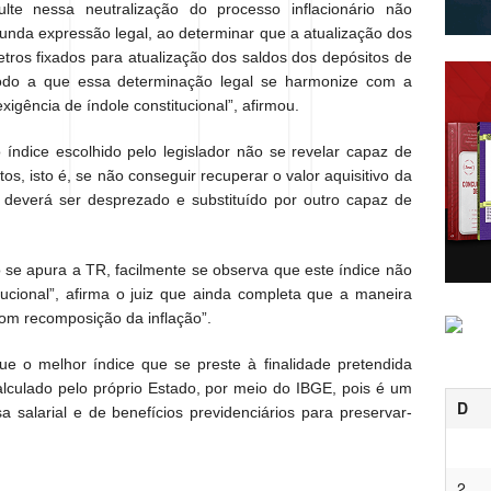
lte nessa neutralização do processo inflacionário não
gunda expressão legal, ao determinar que a atualização dos
tros fixados para atualização dos saldos dos depósitos de
odo a que essa determinação legal se harmonize com a
igência de índole constitucional”, afirmou.
dice escolhido pelo legislador não se revelar capaz de
os, isto é, se não conseguir recuperar o valor aquisitivo da
e deverá ser desprezado e substituído por outro capaz de
o se apura a TR, facilmente se observa que este índice não
tucional”, afirma o juiz que ainda completa que a maneira
com recomposição da inflação”.
e o melhor índice que se preste à finalidade pretendida
alculado pelo próprio Estado, por meio do IBGE, pois é um
D
a salarial e de benefícios previdenciários para preservar-
2