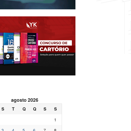
agosto 2026
S
T
Q
Q
S
S
1
3
4
5
6
7
8