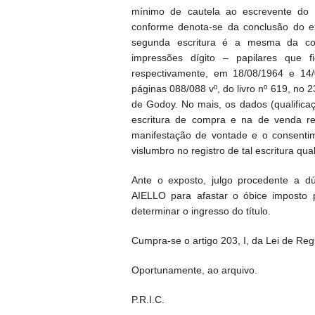
mínimo de cautela ao escrevente do 2
conforme denota-se da conclusão do ex
segunda escritura é a mesma da comp
impressões dígito – papilares que 
respectivamente, em 18/08/1964 e 14/
páginas 088/088 vº, do livro nº 619, no 
de Godoy. No mais, os dados (qualificaç
escritura de compra e na de venda re
manifestação de vontade e o consenti
vislumbro no registro de tal escritura qu
Ante o exposto, julgo procedente a d
AIELLO para afastar o óbice imposto 
determinar o ingresso do título.
Cumpra-se o artigo 203, I, da Lei de Regi
Oportunamente, ao arquivo.
P.R.I.C.