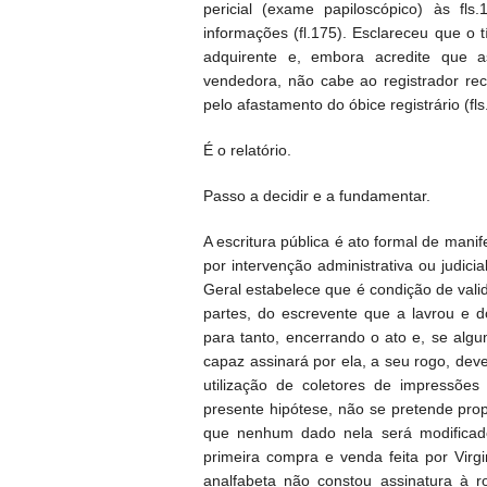
pericial (exame papiloscópico) às fls
informações (fl.175). Esclareceu que o t
adquirente e, embora acredite que 
vendedora, não cabe ao registrador rec
pelo afastamento do óbice registrário (fl
É o relatório.
Passo a decidir e a fundamentar.
A escritura pública é ato formal de mani
por intervenção administrativa ou judic
Geral estabelece que é condição de valid
partes, do escrevente que a lavrou e d
para tanto, encerrando o ato e, se alg
capaz assinará por ela, a seu rogo, dev
utilização de coletores de impressões
presente hipótese, não se pretende propr
que nenhum dado nela será modificado
primeira compra e venda feita por Virg
analfabeta não constou assinatura à r