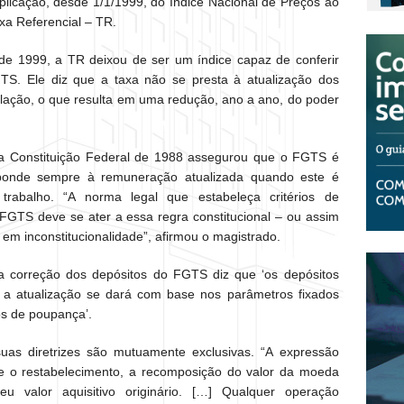
plicação, desde 1/1/1999, do Índice Nacional de Preços ao
xa Referencial – TR.
de 1999, a TR deixou de ser um índice capaz de conferir
TS. Ele diz que a taxa não se presta à atualização dos
flação, o que resulta em uma redução, ano a ano, do poder
a Constituição Federal de 1988 assegurou que o FGTS é
sponde sempre à remuneração atualizada quando este é
trabalho. “A norma legal que estabeleça critérios de
 FGTS deve se ater a essa regra constitucional – ou assim
 em inconstitucionalidade”, afirmou o magistrado.
 a correção dos depósitos do FGTS diz que ‘os depósitos
 a atualização se dará com base nos parâmetros fixados
os de poupança’.
 suas diretrizes são mutuamente exclusivas. “A expressão
te o restabelecimento, a recomposição do valor da moeda
u valor aquisitivo originário. […] Qualquer operação