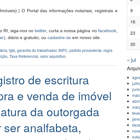
9
móveis) | O Portal das informações notariais, registrais e
16
o RI, siga-nos no
twitter
, curta a nossa página no
facebook
,
23
er)
, diário e gratuito, ou
cadastre-se
em nosso site.
30
ária
,
fgts
,
garantia do trabalhador
,
INPC
,
pedido procedente
,
regra
uição
,
Taxa Referencial
,
valor aquisitivo
« jul
Arqui
stro de escritura
agos
julh
jun
pra e venda de imóvel
mai
abri
natura da outorgada
mar
feve
jane
ser analfabeta,
dez
nov
outu