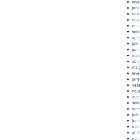
feve
jane
dez
nov
outu
set
agos
julh
jun
mai
abri
mar
feve
jane
dez
nov
outu
set
agos
julh
jun
mai
abri
mar