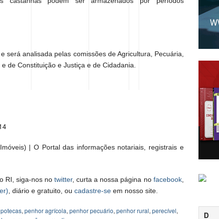
as castanhas podem ser armazenados por períodos
 e será analisada pelas comissões de Agricultura, Pecuária,
e de Constituição e Justiça e de Cidadania.
/14
móveis) | O Portal das informações notariais, registrais e
o RI, siga-nos no
twitter
, curta a nossa página no
facebook
,
er)
, diário e gratuito, ou
cadastre-se
em nosso site.
ipotecas
,
penhor agrícola
,
penhor pecuário
,
penhor rural
,
perecível
,
D