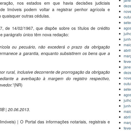
jane
teração, nos estados em que havia decisões judiciais
dez
s de Imóveis podem voltar a registrar penhor agrícola e
nov
u quaisquer outras cédulas.
outu
set
, de 14/02/1967, que dispõe sobre os títulos de crédito
agos
julh
1 e parágrafo único têm nova redação:
jun
mai
ícola ou pecuário, não excederá o prazo da obrigação
abri
ermanece a garantia, enquanto subsistirem os bens que a
mar
feve
jane
r rural, inclusive decorrente de prorrogação da obrigação
dez
nov
mediante a averbação à margem do registro respectivo,
outu
evedor.”
(NR)
set
agos
julh
jun
IB | 20.06.2013.
mai
abri
móveis) | O Portal das informações notariais, registrais e
mar
feve