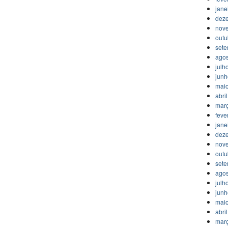
jane
dez
nov
outu
set
agos
julh
jun
mai
abri
mar
feve
jane
dez
nov
outu
set
agos
julh
jun
mai
abri
mar