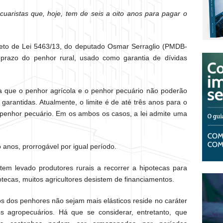
ecuaristas que, hoje, tem de seis a oito anos para pagar o
eto de Lei 5463/13, do deputado Osmar Serraglio (PMDB-
prazo do penhor rural, usado como garantia de dívidas
na que o penhor agrícola e o penhor pecuário não poderão
garantidas. Atualmente, o limite é de até três anos para o
o penhor pecuário. Em os ambos os casos, a lei admite uma
anos, prorrogável por igual período.
tem levado produtores rurais a recorrer a hipotecas para
potecas, muitos agricultores desistem de financiamentos.
os dos penhores não sejam mais elásticos reside no caráter
s agropecuários. Há que se considerar, entretanto, que