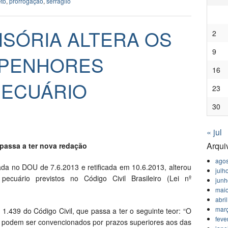
eto
,
prorrogação
,
serraglio
ISÓRIA ALTERA OS
2
9
 PENHORES
16
PECUÁRIO
23
30
« jul
Arqui
o passa a ter nova redação
agos
ada no DOU de 7.6.2013 e retificada em 10.6.2013, alterou
julh
ecuário previstos no Código Civil Brasileiro (Lei nº
jun
mai
abri
mar
1.439 do Código Civil, que passa a ter o seguinte teor: “O
feve
o podem ser convencionados por prazos superiores aos das