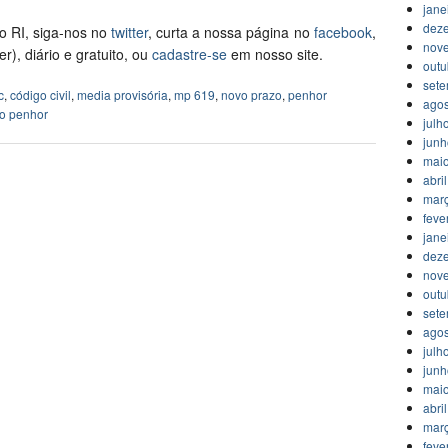
jane
dez
o RI, siga-nos no
twitter
, curta a nossa página no
facebook
,
nov
r), diário e gratuito, ou
cadastre-se
em nosso site.
outu
set
c
,
código civil
,
media provisória
,
mp 619
,
novo prazo
,
penhor
agos
o penhor
julh
jun
mai
abri
mar
feve
jane
dez
nov
outu
set
agos
julh
jun
mai
abri
mar
feve