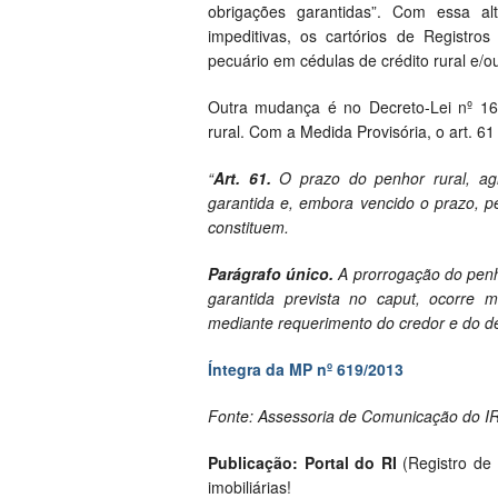
obrigações garantidas”. Com essa al
impeditivas, os cartórios de Registro
pecuário em cédulas de crédito rural e/o
Outra mudança é no Decreto-Lei nº 167
rural. Com a Medida Provisória, o art. 6
“
Art. 61.
O prazo do penhor rural, agr
garantida e, embora vencido o prazo, p
constituem.
Parágrafo único.
A prorrogação do penho
garantida prevista no caput, ocorre 
mediante requerimento do credor e do d
Íntegra da MP nº 619/2013
Fonte: Assessoria de Comunicação do IR
Publicação: Portal do RI
(Registro de I
imobiliárias!