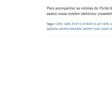
Para acompanhar as notícias do Portal d
assine nosso boletim eletrônico (newslette
Tags:
1.439
,
1439
,
619/13
,
619/2013
,
art 1439
,
c
agrícola
,
penhor pecuário
,
penhor rural
,
prazo d