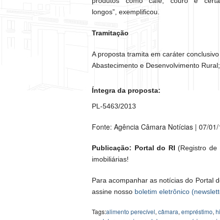
produtos como café, couro e cert
longos”, exemplificou.
Tramitação
A proposta tramita em caráter conclusivo
Abastecimento e Desenvolvimento Rural; 
Íntegra da proposta:
PL-5463/2013
Fonte: Agência Câmara Notícias | 07/01
Publicação: Portal do RI
(Registro de I
imobiliárias!
Para acompanhar as notícias do Portal d
assine nosso
boletim eletrônico (newslett
Tags:
alimento perecível
,
câmara
,
empréstimo
,
h