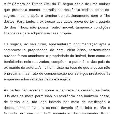
A 6ª Câmara de Direito Civil do TJ negou apelo de uma mulher
que pretendia manter moradia na residência cedida pelos ex-
sogros, mesmo após o término do relacionamento com o filho
destes. Para tanto, a ex trouxe aos autos prova de ter a guarda
de dois filhos, não possuir outro imóvel, tampouco condições
financeiras para adquirir sua casa própria.
Os sogros, ao seu turno, apresentaram documentação apta a
comprovar a propriedade do bem. Além disso, testemunhas
ouvidas foram unânimes: a propriedade do imóvel, bem como as
benfeitorias nele realizadas, compõem o patrimônio dos pais do
ex-marido da autora. A mulher insiste na tese de que a posse não
é precária, mas fruto de compensação por serviços prestados às
empresas administradas pelos ex-sogros.
As partes não acordam sobre a natureza da cessão realizada.
"Os atos de mera permissão ou tolerância não induzem posse,
de forma que, tão logo instada por meio de notificação a
desocupar o imóvel, a ex-nora deveria tê-lo feito e, não o
fazendo, praticou esbulho", resumiu o desembargador Ronei