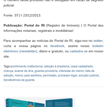
O número deste processo não é divulgado em razão de segredo
judicial.
Fonte: STJ I 23/12/2013.
Publicação: Portal do RI
(Registro de Imóveis) | O Portal das
informações notariais, registrais e imobiliárias!
Para acompanhar as notícias do Portal do RI, siga-nos no
twitter
,
curta a nossa página no
facebook
, assine nosso
boletim
eletrônico (newsletter)
, diário e gratuito, ou
cadastre-se
em nosso
site.
Tags:
acolhimento institucional
,
adoção à brasileira
,
casal cadastrado
,
criança
,
exame de dna
,
guarda provisória
,
interesse do menor
,
lista de
adoção
,
menor
,
pais adotivos
,
permissão
,
processo legal
,
solução judicial
,
transferência da guarda