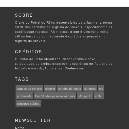
SOBRE
O site do Portal do RI foi desenvolvido para facilitar a rotina
diária dos cartórios de registro de imóveis, especialmente na
qualificação registral. Além disso, o site é uma ferramenta
útil na busca do conhecimento da prática empregada no
registro de imóveis.
CRÉDITOS
O Portal do RI foi idealizado, desenvolvido e teve
colaboração de profissionais com experiência no Registro de
Imóveis e em criação de sites.
Conheça-os!
TAGS
cartório de imóveis
cartório
cartório de notas
cartórios
cnj
provimento
Cartório das pessoas naturais
são paulo
edital
concurso público
NEWSLETTER
Nome