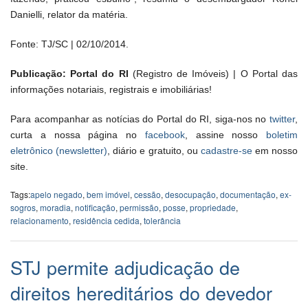
Danielli, relator da matéria.
Fonte: TJ/SC | 02/10/2014.
Publicação: Portal do RI
(Registro de Imóveis) | O Portal das
informações notariais, registrais e imobiliárias!
Para acompanhar as notícias do Portal do RI, siga-nos no
twitter
,
curta a nossa página no
facebook
, assine nosso
boletim
eletrônico (newsletter)
, diário e gratuito, ou
cadastre-se
em nosso
site.
Tags:
apelo negado
,
bem imóvel
,
cessão
,
desocupação
,
documentação
,
ex-
sogros
,
moradia
,
notificação
,
permissão
,
posse
,
propriedade
,
relacionamento
,
residência cedida
,
tolerância
STJ permite adjudicação de
direitos hereditários do devedor