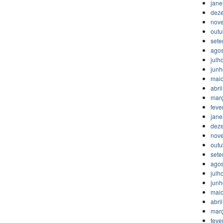
jane
dez
nov
outu
set
agos
julh
jun
mai
abri
mar
feve
jane
dez
nov
outu
set
agos
julh
jun
mai
abri
mar
feve