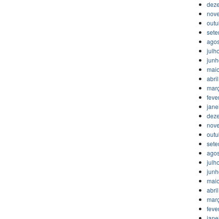
dez
nov
outu
set
agos
julh
jun
mai
abri
mar
feve
jane
dez
nov
outu
set
agos
julh
jun
mai
abri
mar
feve
jane