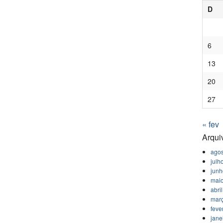
D
6
13
20
27
« fev
Arqui
agos
julh
jun
mai
abri
mar
feve
jane