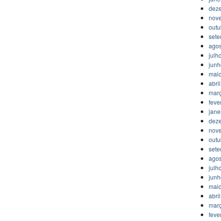
dez
nov
outu
set
agos
julh
jun
mai
abri
mar
feve
jane
dez
nov
outu
set
agos
julh
jun
mai
abri
mar
feve