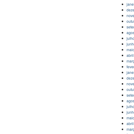
jane
dez
nov
outu
set
agos
julh
jun
mai
abri
mar
feve
jane
dez
nov
outu
set
agos
julh
jun
mai
abri
mar