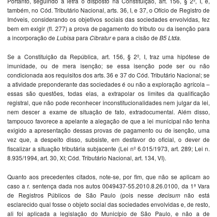
Portanto, seguindo à letra o disposto na Constituição, art. 156, § 2º, I, e,
também, no Cód. Tributário Nacional, arts. 36, I, e 37, o Ofício de Registro de
Imóveis, considerando os objetivos sociais das sociedades envolvidas, fez
bem em exigir (fl. 277) a prova de pagamento do tributo ou da isenção para
a incorporação de
Lubisa
para
Cibratur
e para a cisão de
B5 Ltda.
Se a Constituição da República, art. 156, § 2º, I, traz uma hipótese de
imunidade, ou de mera isenção; se essa isenção pode ser ou não
condicionada aos requisitos dos arts. 36 e 37 do Cód. Tributário Nacional; se
a atividade preponderante das sociedades é ou não a exploração agrícola –
essas são questões, todas elas, a extrapolar os limites da qualificação
registral, que não pode reconhecer inconstitucionalidades nem julgar da lei,
nem descer a exame de situação de fato, extradocumental. Além disso,
tampouco favorece a apelante a alegação de que a lei municipal não tenha
exigido a apresentação dessas provas de pagamento ou de isenção, uma
vez que, a despeito disso, subsiste, em desfavor do oficial, o dever de
fiscalizar a situação tributária subjacente (Lei nº 6.015/1973, art. 289; Lei n.
8.935/1994, art. 30, XI; Cód. Tributário Nacional, art. 134, VI).
Quanto aos precedentes citados, note-se, por fim, que não se aplicam ao
caso a r. sentença dada nos autos 0049437-55.2010.8.26.0100, da 1ª Vara
de Registros Públicos de São Paulo (pois nesse
decisum
não está
esclarecido qual fosse o objeto social das sociedades envolvidas e, de resto,
ali foi aplicada a legislação do Município de São Paulo, e não a de