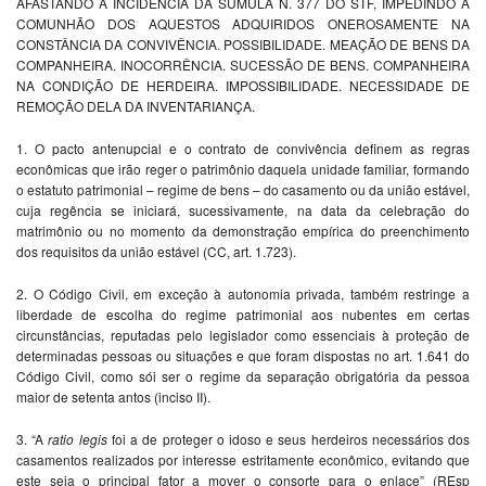
AFASTANDO A INCIDÊNCIA DA SÚMULA N. 377 DO STF, IMPEDINDO A
COMUNHÃO DOS AQUESTOS ADQUIRIDOS ONEROSAMENTE NA
CONSTÂNCIA DA CONVIVÊNCIA. POSSIBILIDADE. MEAÇÃO DE BENS DA
COMPANHEIRA. INOCORRÊNCIA. SUCESSÃO DE BENS. COMPANHEIRA
NA CONDIÇÃO DE HERDEIRA. IMPOSSIBILIDADE. NECESSIDADE DE
REMOÇÃO DELA DA INVENTARIANÇA.
1. O pacto antenupcial e o contrato de convivência definem as regras
econômicas que irão reger o patrimônio daquela unidade familiar, formando
o estatuto patrimonial – regime de bens – do casamento ou da união estável,
cuja regência se iniciará, sucessivamente, na data da celebração do
matrimônio ou no momento da demonstração empírica do preenchimento
dos requisitos da união estável (CC, art. 1.723).
2. O Código Civil, em exceção à autonomia privada, também restringe a
liberdade de escolha do regime patrimonial aos nubentes em certas
circunstâncias, reputadas pelo legislador como essenciais à proteção de
determinadas pessoas ou situações e que foram dispostas no art. 1.641 do
Código Civil, como sói ser o regime da separação obrigatória da pessoa
maior de setenta antos (inciso II).
3. “A
ratio legis
foi a de proteger o idoso e seus herdeiros necessários dos
casamentos realizados por interesse estritamente econômico, evitando que
este seja o principal fator a mover o consorte para o enlace” (REsp