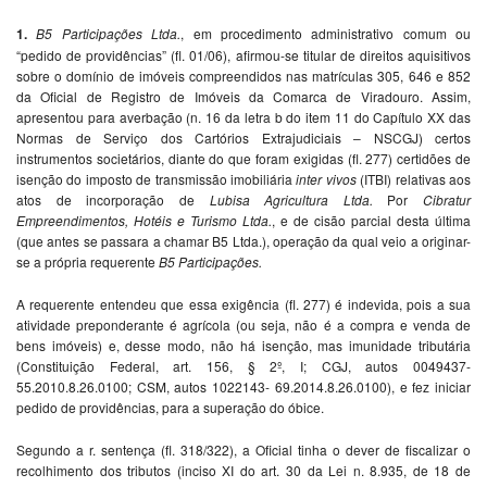
1.
B5 Participações Ltda.
, em procedimento administrativo comum ou
“pedido de providências” (fl. 01/06), afirmou-se titular de direitos aquisitivos
sobre o domínio de imóveis compreendidos nas matrículas 305, 646 e 852
da Oficial de Registro de Imóveis da Comarca de Viradouro. Assim,
apresentou para averbação (n. 16 da letra b do item 11 do Capítulo XX das
Normas de Serviço dos Cartórios Extrajudiciais – NSCGJ) certos
instrumentos societários, diante do que foram exigidas (fl. 277) certidões de
isenção do imposto de transmissão imobiliária
inter vivos
(ITBI) relativas aos
atos de incorporação de
Lubisa Agricultura Ltda.
Por
Cibratur
Empreendimentos, Hotéis e Turismo Ltda.
, e de cisão parcial desta última
(que antes se passara a chamar B5 Ltda.), operação da qual veio a originar-
se a própria requerente
B5 Participações.
A requerente entendeu que essa exigência (fl. 277) é indevida, pois a sua
atividade preponderante é agrícola (ou seja, não é a compra e venda de
bens imóveis) e, desse modo, não há isenção, mas imunidade tributária
(Constituição Federal, art. 156, § 2º, I; CGJ, autos 0049437-
55.2010.8.26.0100; CSM, autos 1022143- 69.2014.8.26.0100), e fez iniciar
pedido de providências, para a superação do óbice.
Segundo a r. sentença (fl. 318/322), a Oficial tinha o dever de fiscalizar o
recolhimento dos tributos (inciso XI do art. 30 da Lei n. 8.935, de 18 de