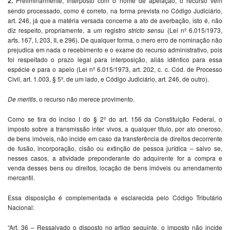
2.
Preliminarmente, interposto com o nome de apelação, o recurso vem
sendo processado, como é correto, na forma prevista no Código Judiciário,
art. 246, já que a matéria versada concerne a ato de averbação, isto é, não
diz respeito, propriamente, a um registro
stricto sensu
(Lei nº 6.015/1973,
arts. 167, I, 203, II, e 296). De qualquer forma, o mero erro de nominação não
prejudica em nada o recebimento e o exame do recurso administrativo, pois
foi respeitado o prazo legal para interposição, aliás idêntico para essa
espécie e para o apelo (Lei nº 6.015/1973, art. 202, c. c. Cód. de Processo
Civil, art. 1.003, § 5º, de um lado, e Código Judiciário, art. 246, de outro).
De meritis
, o recurso não merece provimento.
Como se tira do inciso I do § 2º do art. 156 da Constituição Federal, o
imposto sobre a transmissão inter vivos, a qualquer título, por ato oneroso,
de bens imóveis, não incide em caso da transferência de direitos decorrente
de fusão, incorporação, cisão ou extinção de pessoa jurídica – salvo se,
nesses casos, a atividade preponderante do adquirente for a compra e
venda desses bens ou direitos, locação de bens imóveis ou arrendamento
mercantil.
Essa disposição é complementada e esclarecida pelo Código Tributário
Nacional:
“Art. 36 – Ressalvado o disposto no artigo seguinte, o imposto não incide