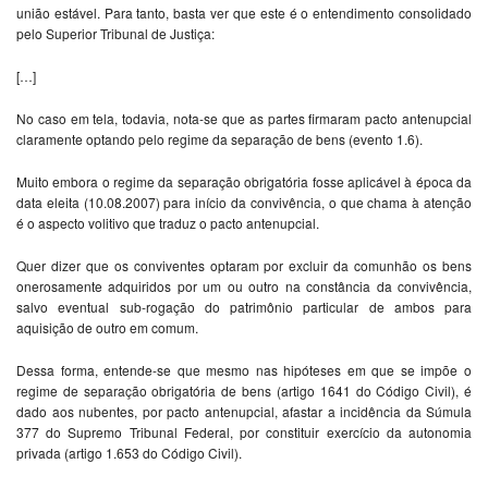
união estável. Para tanto, basta ver que este é o entendimento consolidado
pelo Superior Tribunal de Justiça:
[…]
No caso em tela, todavia, nota-se que as partes firmaram pacto antenupcial
claramente optando pelo regime da separação de bens (evento 1.6).
Muito embora o regime da separação obrigatória fosse aplicável à época da
data eleita (10.08.2007) para início da convivência, o que chama à atenção
é o aspecto volitivo que traduz o pacto antenupcial.
Quer dizer que os conviventes optaram por excluir da comunhão os bens
onerosamente adquiridos por um ou outro na constância da convivência,
salvo eventual sub-rogação do patrimônio particular de ambos para
aquisição de outro em comum.
Dessa forma, entende-se que mesmo nas hipóteses em que se impõe o
regime de separação obrigatória de bens (artigo 1641 do Código Civil), é
dado aos nubentes, por pacto antenupcial, afastar a incidência da Súmula
377 do Supremo Tribunal Federal, por constituir exercício da autonomia
privada (artigo 1.653 do Código Civil).