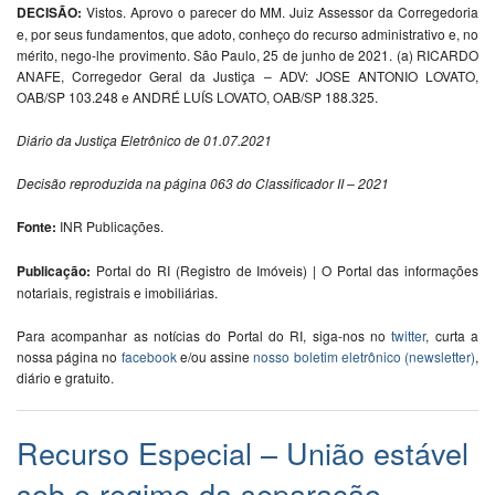
DECISÃO:
Vistos. Aprovo o parecer do MM. Juiz Assessor da Corregedoria
e, por seus fundamentos, que adoto, conheço do recurso administrativo e, no
mérito, nego-lhe provimento. São Paulo, 25 de junho de 2021. (a) RICARDO
ANAFE, Corregedor Geral da Justiça – ADV: JOSE ANTONIO LOVATO,
OAB/SP 103.248 e ANDRÉ LUÍS LOVATO, OAB/SP 188.325.
Diário da Justiça Eletrônico de 01.07.2021
Decisão reproduzida na página 063 do Classificador II – 2021
Fonte:
INR Publicações.
Publicação:
Portal do RI (Registro de Imóveis) | O Portal das informações
notariais, registrais e imobiliárias.
Para acompanhar as notícias do Portal do RI, siga-nos no
twitter
, curta a
nossa página no
facebook
e/ou assine
nosso boletim eletrônico (newsletter)
,
diário e gratuito.
Recurso Especial – União estável
sob o regime da separação