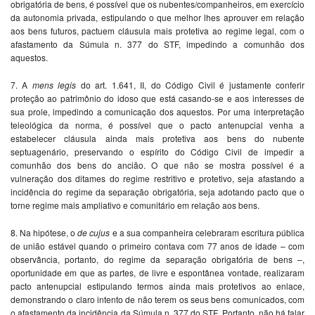
obrigatória de bens, é possível que os nubentes/companheiros, em exercício
da autonomia privada, estipulando o que melhor lhes aprouver em relação
aos bens futuros, pactuem cláusula mais protetiva ao regime legal, com o
afastamento da Súmula n. 377 do STF, impedindo a comunhão dos
aquestos.
7. A
mens legis
do art. 1.641, II, do Código Civil é justamente conferir
proteção ao patrimônio do idoso que está casando-se e aos interesses de
sua prole, impedindo a comunicação dos aquestos. Por uma interpretação
teleológica da norma, é possível que o pacto antenupcial venha a
estabelecer cláusula ainda mais protetiva aos bens do nubente
septuagenário, preservando o espírito do Código Civil de impedir a
comunhão dos bens do ancião. O que não se mostra possível é a
vulneração dos ditames do regime restritivo e protetivo, seja afastando a
incidência do regime da separação obrigatória, seja adotando pacto que o
torne regime mais ampliativo e comunitário em relação aos bens.
8. Na hipótese, o
de cujus
e a sua companheira celebraram escritura pública
de união estável quando o primeiro contava com 77 anos de idade – com
observância, portanto, do regime da separação obrigatória de bens –,
oportunidade em que as partes, de livre e espontânea vontade, realizaram
pacto antenupcial estipulando termos ainda mais protetivos ao enlace,
demonstrando o claro intento de não terem os seus bens comunicados, com
o afastamento da incidência da Súmula n. 377 do STF. Portanto, não há falar