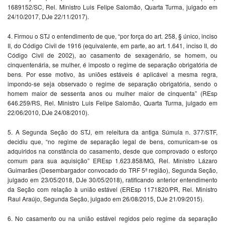
1689152/SC, Rel. Ministro Luis Felipe Salomão, Quarta Turma, julgado em
24/10/2017, DJe 22/11/2017).
4. Firmou o STJ o entendimento de que, “por força do art. 258, § único, inciso
II, do Código Civil de 1916 (equivalente, em parte, ao art. 1.641, inciso II, do
Código Civil de 2002), ao casamento de sexagenário, se homem, ou
cinquentenária, se mulher, é imposto o regime de separação obrigatória de
bens. Por esse motivo, às uniões estáveis é aplicável a mesma regra,
impondo-se seja observado o regime de separação obrigatória, sendo o
homem maior de sessenta anos ou mulher maior de cinquenta” (REsp
646.259/RS, Rel. Ministro Luis Felipe Salomão, Quarta Turma, julgado em
22/06/2010, DJe 24/08/2010).
5. A Segunda Seção do STJ, em releitura da antiga Súmula n. 377/STF,
decidiu que, “no regime de separação legal de bens, comunicam-se os
adquiridos na constância do casamento, desde que comprovado o esforço
comum para sua aquisição” EREsp 1.623.858/MG, Rel. Ministro Lázaro
Guimarães (Desembargador convocado do TRF 5ª região), Segunda Seção,
julgado em 23/05/2018, DJe 30/05/2018), ratificando anterior entendimento
da Seção com relação à união estável (EREsp 1171820/PR, Rel. Ministro
Raul Araújo, Segunda Seção, julgado em 26/08/2015, DJe 21/09/2015).
6. No casamento ou na união estável regidos pelo regime da separação