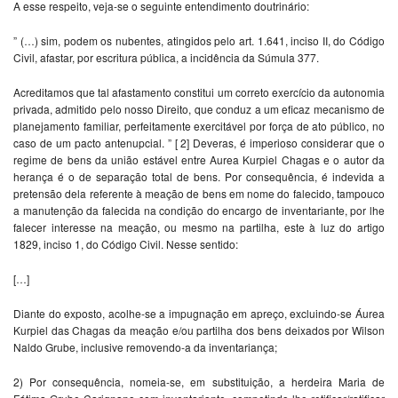
A esse respeito, veja-se o seguinte entendimento doutrinário:
” (…) sim, podem os nubentes, atingidos pelo art. 1.641, inciso II, do Código
Civil, afastar, por escritura pública, a incidência da Súmula 377.
Acreditamos que tal afastamento constitui um correto exercício da autonomia
privada, admitido pelo nosso Direito, que conduz a um eficaz mecanismo de
planejamento familiar, perfeitamente exercitável por força de ato público, no
caso de um pacto antenupcial. ” [ 2] Deveras, é imperioso considerar que o
regime de bens da união estável entre Aurea Kurpiel Chagas e o autor da
herança é o de separação total de bens. Por consequência, é indevida a
pretensão dela referente à meação de bens em nome do falecido, tampouco
a manutenção da falecida na condição do encargo de inventariante, por lhe
falecer interesse na meação, ou mesmo na partilha, este à luz do artigo
1829, inciso 1, do Código Civil. Nesse sentido:
[…]
Diante do exposto, acolhe-se a impugnação em apreço, excluindo-se Áurea
Kurpiel das Chagas da meação e/ou partilha dos bens deixados por Wilson
Naldo Grube, inclusive removendo-a da inventariança;
2) Por consequência, nomeia-se, em substituição, a herdeira Maria de