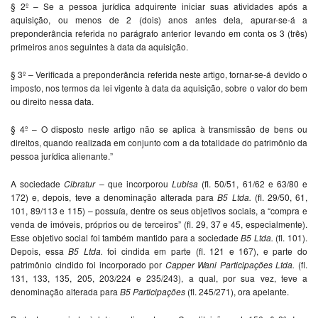
§ 2º – Se a pessoa jurídica adquirente iniciar suas atividades após a
aquisição, ou menos de 2 (dois) anos antes dela, apurar-se-á a
preponderância referida no parágrafo anterior levando em conta os 3 (três)
primeiros anos seguintes à data da aquisição.
§ 3º – Verificada a preponderância referida neste artigo, tornar-se-á devido o
imposto, nos termos da lei vigente à data da aquisição, sobre o valor do bem
ou direito nessa data.
§ 4º – O disposto neste artigo não se aplica à transmissão de bens ou
direitos, quando realizada em conjunto com a da totalidade do patrimônio da
pessoa jurídica alienante.”
A sociedade
Cibratur
– que incorporou
Lubisa
(fl. 50/51, 61/62 e 63/80 e
172) e, depois, teve a denominação alterada para
B5 Ltda.
(fl. 29/50, 61,
101, 89/113 e 115) – possuía, dentre os seus objetivos sociais, a “compra e
venda de imóveis, próprios ou de terceiros” (fl. 29, 37 e 45, especialmente).
Esse objetivo social foi também mantido para a sociedade
B5 Ltda.
(fl. 101).
Depois, essa
B5 Ltda.
foi cindida em parte (fl. 121 e 167), e parte do
patrimônio cindido foi incorporado por
Capper Wani Participações Ltda.
(fl.
131, 133, 135, 205, 203/224 e 235/243), a qual, por sua vez, teve a
denominação alterada para
B5 Participações
(fl. 245/271), ora apelante.