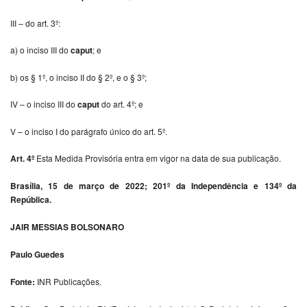
III – do art. 3º:
a) o inciso III do
caput
; e
b) os § 1º, o inciso II do § 2º, e o § 3º;
IV – o inciso III do
caput
do art. 4º; e
V – o inciso I do parágrafo único do art. 5º.
Art. 4º
Esta Medida Provisória entra em vigor na data de sua publicação.
Brasília, 15 de março de 2022; 201º da Independência e 134º da
República.
JAIR MESSIAS BOLSONARO
Paulo Guedes
Fonte:
INR Publicações.