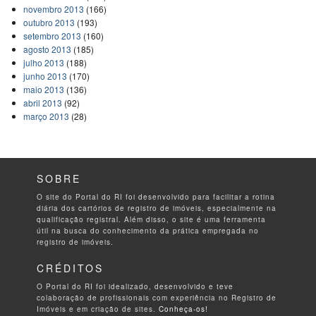
novembro 2013
(166)
outubro 2013
(193)
setembro 2013
(160)
agosto 2013
(185)
julho 2013
(188)
junho 2013
(170)
maio 2013
(136)
abril 2013
(92)
março 2013
(28)
SOBRE
O site do Portal do RI foi desenvolvido para facilitar a rotina
diária dos cartórios de registro de imóveis, especialmente na
qualificação registral. Além disso, o site é uma ferramenta
útil na busca do conhecimento da prática empregada no
registro de imóveis.
CRÉDITOS
O Portal do RI foi idealizado, desenvolvido e teve
colaboração de profissionais com experiência no Registro de
Imóveis e em criação de sites.
Conheça-os!