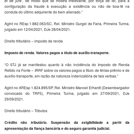
et de jure’
, de modo que se mostra irrelevante, por força de lei, para a
configuração da fraude à execução a existência ou não de boa-fé na
conduta do último adquirente do bem alienado.”
AgInt no REsp 1.882.063/SC, Rel. Ministro Gurgel de Faria, Primeira Turma,
julgado em 12/04/2021, DJe 28/04/2021.
Direito tributário – imposto de renda
Imposto de renda. Valores pagos a título de auxílio-transporte.
“O STJ já se manifestou quanto à não incidência do Imposto de Renda
Retido na Fonte – IRRF sobre os valores pagos a título de férias-prêmio e de
auxílio-transporte, em razão da natureza indenizatória de tais verbas.”
AgInt no AREsp 1.824.895/SP, Rel. Ministro Manoel Erhardt (Desembargador
convocado do TRF5), Primeira Turma, julgado em 27/09/2021, DJe
29/09/2021.
Direito tributário – Tributos
Crédito não tributário. Suspensão da exigibilidade a partir da
apresentação da fiança bancária e do seguro garantia judicial.