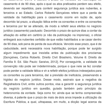
casamento é de 90 dias, após o qual os atos praticados perdem seu efeito,
devendo ser repetidos, para conferir segurança jurídica aos nubentes, a
terceiros e ao Estado. Carlos Roberto Gonçalves refere que a perda de
validade da habilitação para o casamento ocorre em razão de, após
decorrido tal prazo, a situação fática entre os consortes e entre os consortes
e terceiros por ter se alterado, de modo a refletir seus efeitos no negócio
jurídico (casamento) pactuado: Decorrido o prazo de quinze dias a contar da
afixação do edital em cartório (e não da publicação na imprensa), o oficial
entregará aos nubentes certidão de que estão habilitados a se casar dentro
de 90 dias, sob pena de perda de sua eficácia. Vencido esse prazo, que é de
caducidade, será necessária nova habilitação, porque pode ter surgido
algum impedimento que inexistia antes da publicação dos proclamas
[Gonçalves, Carlos Roberto. Direito Civil Brasileiro, Volume 6: Direito de
Família 9. Ed. São Paulo: Saraiva, 2012]. Por conseguinte, a validade da
convenção não pode ser indeterminada, porque o que nele se fez constar
pode perder a validade fática e vir a refletir efeitos jurídicos indesejados para
os consortes ou para terceiros, daí a previsão de ineficácia, preservando a
higidez do negócio jurídico. Desse modo, assinalo que a negativa da
Registradora Civil, entre outros pontos, visa a garantir a segurança jurídica
do negócio jurídico em questão, guiado também pelo princípio da
heteronomia da vontade. Seja como for, ainda que se tenha compreensão
diversa, é patente que o prazo de mais de dois anos impede a utilização da
Escritura Pública, a qual, ultrapassa, em muito, a dicção legal acerca da