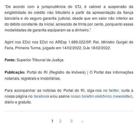
“De acordo com a jurisprudência do STJ, é cabível a suspensão da
exigibilidade do crédito não tributário a partir da apresentação da fiança
bancária e do seguro garantia judicial, desde que em valor não inferior ao
do débito constante da inicial, acrescido de trinta por cento, porquanto essas
modalidades de garantia equiparam-se a dinheiro.”
AgInt nos EDcl nos EDcl no AREsp 1.689.022/SP, Rel. Ministro Gurgel de
Faria, Primeira Turma, julgado em 14/02/2022, DJe 18/02/2022.
Fonte:
Superior Tribunal de Justiça.
Publicação:
Portal do RI (Registro de Imóveis) | O Portal das informações
notariais, registrais e imobiliárias.
Para acompanhar as notícias do Portal do RI, siga-nos no
twitter
, curta a
nossa página no
facebook
e/ou assine
nosso boletim eletrônico (newsletter)
,
diário e gratuito.
1
2
3
»