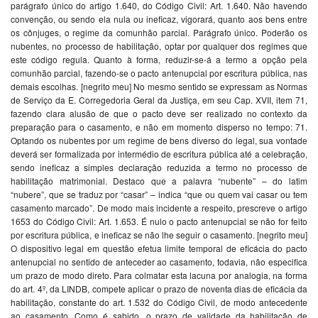
parágrafo único do artigo 1.640, do Código Civil: Art. 1.640. Não havendo
convenção, ou sendo ela nula ou ineficaz, vigorará, quanto aos bens entre
os cônjuges, o regime da comunhão parcial. Parágrafo único. Poderão os
nubentes, no processo de habilitação, optar por qualquer dos regimes que
este código regula. Quanto à forma, reduzir-se-á a termo a opção pela
comunhão parcial, fazendo-se o pacto antenupcial por escritura pública, nas
demais escolhas. [negrito meu] No mesmo sentido se expressam as Normas
de Serviço da E. Corregedoria Geral da Justiça, em seu Cap. XVII, item 71,
fazendo clara alusão de que o pacto deve ser realizado no contexto da
preparação para o casamento, e não em momento disperso no tempo: 71.
Optando os nubentes por um regime de bens diverso do legal, sua vontade
deverá ser formalizada por intermédio de escritura pública até a celebração,
sendo ineficaz a simples declaração reduzida a termo no processo de
habilitação matrimonial. Destaco que a palavra “nubente” – do latim
“nubere”, que se traduz por “casar” – indica “que ou quem vai casar ou tem
casamento marcado”. De modo mais incidente a respeito, prescreve o artigo
1653 do Código Civil: Art. 1.653. É nulo o pacto antenupcial se não for feito
por escritura pública, e ineficaz se não lhe seguir o casamento. [negrito meu]
O dispositivo legal em questão efetua limite temporal de eficácia do pacto
antenupcial no sentido de anteceder ao casamento, todavia, não especifica
um prazo de modo direto. Para colmatar esta lacuna por analogia, na forma
do art. 4º, da LINDB, compete aplicar o prazo de noventa dias de eficácia da
habilitação, constante do art. 1.532 do Código Civil, de modo antecedente
ao casamento. Como é sabido, o prazo de validade da habilitação de