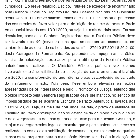
cumpridos. É o breve relatório. Decido. Trata-se de expediente encaminhado
pela Senhora Oficial do Registro Civil das Pessoas Naturais de Subdistrito
desta Capital. Em breve síntese, temos que a i. Titular obstou a pretensão
dos contraentes de fazer valer, para a definição do regime de bens, o Pacto
Antenupcial lavrado aos 13.01.2020, ou seja, há mais de dois anos. Em sua
devolutiva, apontou a Senhora Registradora que a Escritura Pública deve
ser lavrada nos 90 (noventa) dias que antecedem ao casamento, em
conformidade ao decidido no bojo dos autos nº 1127940-87.2021.8.26.0100,
desta Corregedoria Permanente. Os pretendentes impugnaram o óbice,
solicitando autorização deste Juízo para a utilização da Escritura Pública
anteriormente realizada. O Ministério Público, por sua vez, opinou
favoravelmente à possibilidade de utilização do pacto antenupcial lavrado
em 2020, na compreensão de que não há prazo estabelecido de validade
do instrumento firmado. Pois bem. Pese embora elevadas as razões
apresentadas pelos interessados e pelo i. Promotor de Justiça, entendo que
o óbice imposto pela Senhora Registradora deve ser mantido, no sentido da
impossibilidade de se aceitar a Escritura de Pacto Antenupcial lavrada aos
13.01.2020, ou seja, há mais de dois anos. De fato, o prazo de validade da
Escritura de Pacto Antenupcial não foi estabelecido de modo explícito na lei
e há divergências na doutrina quanto à solução para a questão. Contudo, o
conjunto de regramentos legais demonstra que o pacto antenupcial deve ser
realizado no contexto da habilitação de casamento, em momento no qual os
consortes se preparam para o matrimônio. Nesse sentido é a intelecção do