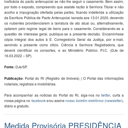
ineficácia do pacto antenupcial se não lhe seguir o casamento. Bem assim,
por todo o exposto, compreendo que assiste razão à Senhora Titular e não
acolho a impugnação ofertada pelas partes, ficando indeferida a utilização
da Escritura Pública de Pacto Antenupcial lavrada aos 13.01.2020, devendo
os nubentes providenciarem a lavratura de ato atual ou, alternativamente,
optarem pelo regime legal de bens para o casamento. Considerando-se a
questão de interesse geral, publique-se a presente decisão. Encaminhese
cópia integral dos autos à E. Corregedoria Geral da Justiça, por e-mail,
servindo a presente como ofício. Ciência à Senhora Registradora, que
deverá cientificar os consortes, e ao Ministério Público. P.I.C. (DJe de
16.03.2022 – SP).
Fonte:
DJe/SP.
Publicação:
Portal do RI (Registro de Imóveis) | O Portal das informações
notariais, registrais e imobiliárias.
Para acompanhar as notícias do Portal do RI, siga-nos no
twitter
, curta a
nossa página no
facebook
e/ou assine
nosso boletim eletrônico (newsletter)
,
diário e gratuito.
Medida Provisória PRESIDÊNCIA