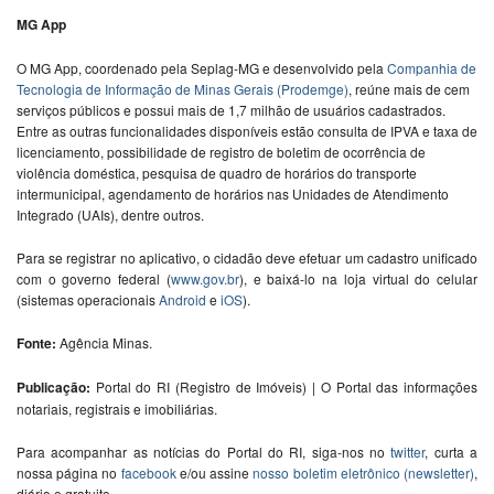
MG App
O MG App, coordenado pela Seplag-MG e desenvolvido pela
Companhia de
Tecnologia de Informação de Minas Gerais (Prodemge)
, reúne mais de cem
serviços públicos e possui mais de 1,7 milhão de usuários cadastrados.
Entre as outras funcionalidades disponíveis estão consulta de IPVA e taxa de
licenciamento, possibilidade de registro de boletim de ocorrência de
violência doméstica, pesquisa de quadro de horários do transporte
intermunicipal, agendamento de horários nas Unidades de Atendimento
Integrado (UAIs), dentre outros.
Para se registrar no aplicativo, o cidadão deve efetuar um cadastro unificado
com o governo federal (
www.gov.br
), e baixá-lo na loja virtual do celular
(sistemas operacionais
Android
e
iOS
).
Fonte:
Agência Minas.
Publicação:
Portal do RI (Registro de Imóveis) | O Portal das informações
notariais, registrais e imobiliárias.
Para acompanhar as notícias do Portal do RI, siga-nos no
twitter
, curta a
nossa página no
facebook
e/ou assine
nosso boletim eletrônico (newsletter)
,
diário e gratuito.