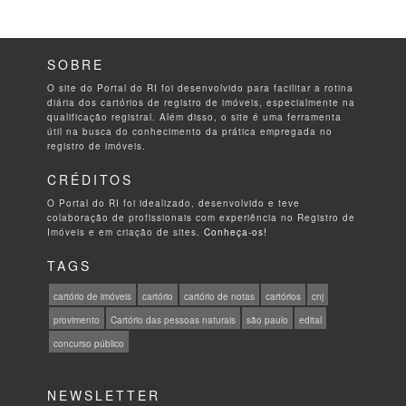
SOBRE
O site do Portal do RI foi desenvolvido para facilitar a rotina
diária dos cartórios de registro de imóveis, especialmente na
qualificação registral. Além disso, o site é uma ferramenta
útil na busca do conhecimento da prática empregada no
registro de imóveis.
CRÉDITOS
O Portal do RI foi idealizado, desenvolvido e teve
colaboração de profissionais com experiência no Registro de
Imóveis e em criação de sites.
Conheça-os!
TAGS
cartório de imóveis
cartório
cartório de notas
cartórios
cnj
provimento
Cartório das pessoas naturais
são paulo
edital
concurso público
NEWSLETTER