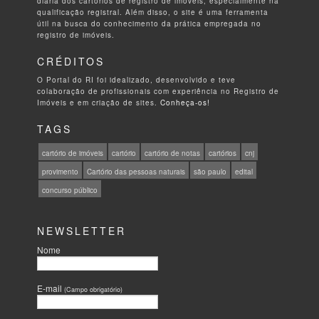
diária dos cartórios de registro de imóveis, especialmente na
qualificação registral. Além disso, o site é uma ferramenta
útil na busca do conhecimento da prática empregada no
registro de imóveis.
CRÉDITOS
O Portal do RI foi idealizado, desenvolvido e teve
colaboração de profissionais com experiência no Registro de
Imóveis e em criação de sites.
Conheça-os!
TAGS
cartório de imóveis
cartório
cartório de notas
cartórios
cnj
provimento
Cartório das pessoas naturais
são paulo
edital
concurso público
NEWSLETTER
Nome
E-mail
(Campo obrigatório)