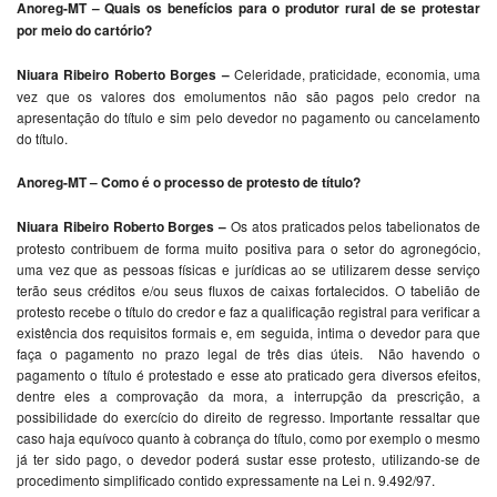
Anoreg-MT – Quais os benefícios para o produtor rural de se protestar
por meio do cartório?
Niuara Ribeiro Roberto Borges –
Celeridade, praticidade, economia, uma
vez que os valores dos emolumentos não são pagos pelo credor na
apresentação do título e sim pelo devedor no pagamento ou cancelamento
do título.
Anoreg-MT – Como é o processo de protesto de título?
Niuara Ribeiro Roberto Borges –
Os atos praticados pelos tabelionatos de
protesto contribuem de forma muito positiva para o setor do agronegócio,
uma vez que as pessoas físicas e jurídicas ao se utilizarem desse serviço
terão seus créditos e/ou seus fluxos de caixas fortalecidos. O tabelião de
protesto recebe o título do credor e faz a qualificação registral para verificar a
existência dos requisitos formais e, em seguida, intima o devedor para que
faça o pagamento no prazo legal de três dias úteis. Não havendo o
pagamento o título é protestado e esse ato praticado gera diversos efeitos,
dentre eles a comprovação da mora, a interrupção da prescrição, a
possibilidade do exercício do direito de regresso. Importante ressaltar que
caso haja equívoco quanto à cobrança do título, como por exemplo o mesmo
já ter sido pago, o devedor poderá sustar esse protesto, utilizando-se de
procedimento simplificado contido expressamente na Lei n. 9.492/97.