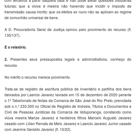
com terceiros a partir daquela data e não pode afetar questões tributárias
futuras; que a viúva é meeira não havendo que incidir o imposto de
transmissão
causa mortis;
que os efeitos
ex nunc
não se aplicam ao regime
de comunhão universal de bens.
A D. Procuradoria Geral de Justiça opinou pelo provimento do recurso (fl.
135/137).
É o relatório.
2.
Presentes seus pressupostos legais e administrativos, conheço do
recurso.
No mérito o recurso merece provimento.
Trata-se de registro de escritura pública de inventário e partilha dos bens
deixados por Laercio Javarez lavrada em 15 de dezembro de 2020 perante
o 1º Tabelionato de Notas da Comarca de São José do Rio Preto, prenotada
sob o n.º 233.300 no Oficial de Registro de Imóveis, Títulos e Documentos e
Civil de Pessoas Jurídicas da Comarca de Votuporanga, constando como
viúva meeira Marize Javarez e herdeiros filhos Marcelo Augusto Javarez
casado com Lilian Renata de Melo Javarez e Laercio Javarez Junior casado
com Jeanine Geraldo Javarez (fl. 10/22).