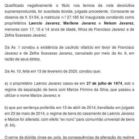
Qualificado negativamente o título nos termos da nota devolutiva
suprarreproduzida, foi suscitada dúvida, julgada procedente. Consoante se
observa de fl. 51/54, a matrícula n.º 27.185 foi inaugurada constando como
proprietários
Laercio Javarez
;
Marilene Javarez
e
Nelson Javarez
,
menores com 17, 15 e 14 anos de idade, filhos de Francisco Javarez e de
Zefira Scavasso Javarez.
Da Av. 1 constou a existência de usufruto vitalício em favor de Francisco
Javarez e de Zefira Scavasso Javarez, cancelado por meio da Av. 6, em
razão de seus óbitos.
Da Av. 10, feita em 13 de fevereiro de 2020, constou que:
a) o proprietário Laércio Javarez casou-se em
27 de julho de 1974
, sob o
regime da separação de bens com Marize Firmino da Silva, que passou a
utilizar o nome Marize Javarez; e
b) que por sentença proferida em 15 de abril de 2014, transitada em julgado
em 23 de maio de 2014, o regime de bens do casamento de Laércio Javarez
e Marize foi alterado, com efeito “ex nunc” para comunhão universal de bens
(fl. 54).
O cerne da dúvida cinge-se, pois, às consequências da alteração do regime