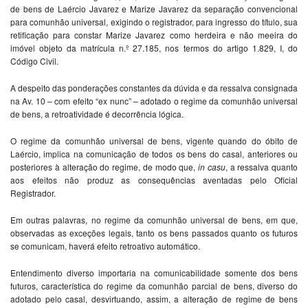
de bens de Laércio Javarez e Marize Javarez da separação convencional
para comunhão universal, exigindo o registrador, para ingresso do título, sua
retificação para constar Marize Javarez como herdeira e não meeira do
imóvel objeto da matrícula n.º 27.185, nos termos do artigo 1.829, I, do
Código Civil.
A despeito das ponderações constantes da dúvida e da ressalva consignada
na Av. 10 – com efeito “ex nunc” – adotado o regime da comunhão universal
de bens, a retroatividade é decorrência lógica.
O regime da comunhão universal de bens, vigente quando do óbito de
Laércio, implica na comunicação de todos os bens do casal, anteriores ou
posteriores à alteração do regime, de modo que,
in
casu
, a ressalva quanto
aos efeitos não produz as consequências aventadas pelo Oficial
Registrador.
Em outras palavras, no regime da comunhão universal de bens, em que,
observadas as exceções legais, tanto os bens passados quanto os futuros
se comunicam, haverá efeito retroativo automático.
Entendimento diverso importaria na comunicabilidade somente dos bens
futuros, característica do regime da comunhão parcial de bens, diverso do
adotado pelo casal, desvirtuando, assim, a alteração de regime de bens