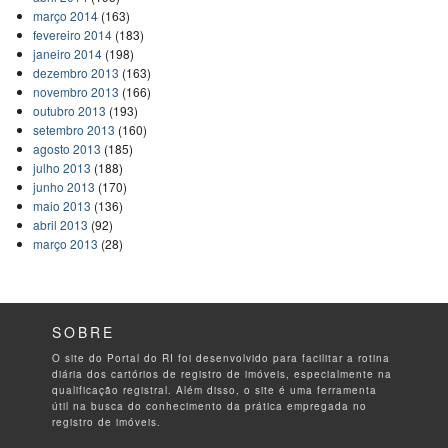
março 2014
(163)
fevereiro 2014
(183)
janeiro 2014
(198)
dezembro 2013
(163)
novembro 2013
(166)
outubro 2013
(193)
setembro 2013
(160)
agosto 2013
(185)
julho 2013
(188)
junho 2013
(170)
maio 2013
(136)
abril 2013
(92)
março 2013
(28)
SOBRE
O site do Portal do RI foi desenvolvido para facilitar a rotina
diária dos cartórios de registro de imóveis, especialmente na
qualificação registral. Além disso, o site é uma ferramenta
útil na busca do conhecimento da prática empregada no
registro de imóveis.