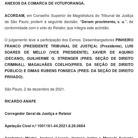
ANEXOS DA COMARCA DE VOTUPORANGA.
ACORDAM,
em Conselho Superior de Magistratura do Tribunal de Justiça
de São Paulo, proferir a seguinte decisão:
“Deram provimento, v. u.”
, de
conformidade com o voto do Relator, que integra este acórdão.
O julgamento teve a participação dos Exmos. Desembargadores
PINHEIRO
FRANCO (PRESIDENTE TRIBUNAL DE JUSTIÇA) (Presidente), LUIS
SOARES DE MELLO (VICE PRESIDENTE), XAVIER DE AQUINO
(DECANO), GUILHERME G. STRENGER (PRES. SEÇÃO DE DIREITO
CRIMINAL), MAGALHÃES COELHO(PRES. DA SEÇÃO DE DIREITO
PÚBLICO) E DIMAS RUBENS FONSECA (PRES. DA SEÇÃO DE DIREITO
PRIVADO).
São Paulo, 2 de dezembro de 2021.
RICARDO ANAFE
Corregedor Geral da Justiça e Relator
Apelação Cível n.º 1001161-44.2021.8.26.0664
Apelantes: Marize Javarez, Laercio Javarez Junior e Marcelo Augusto