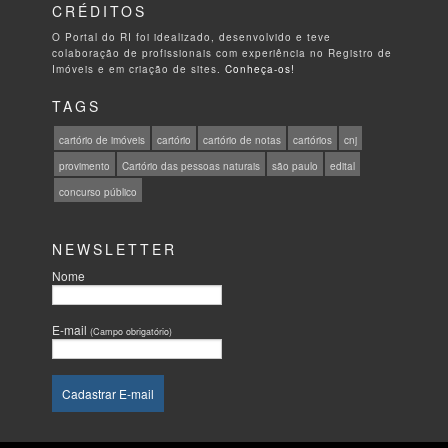
CRÉDITOS
O Portal do RI foi idealizado, desenvolvido e teve
colaboração de profissionais com experiência no Registro de
Imóveis e em criação de sites.
Conheça-os!
TAGS
cartório de imóveis
cartório
cartório de notas
cartórios
cnj
provimento
Cartório das pessoas naturais
são paulo
edital
concurso público
NEWSLETTER
Nome
E-mail
(Campo obrigatório)