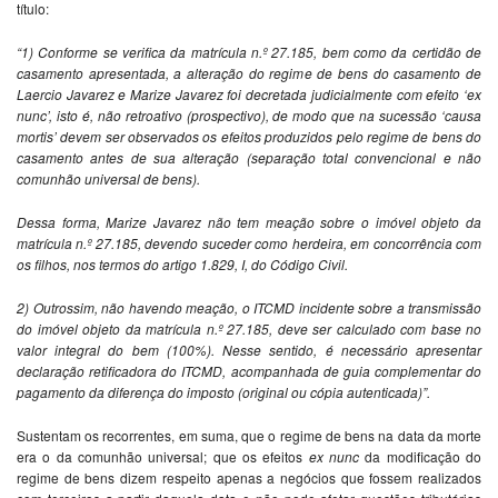
título:
“1) Conforme se verifica da matrícula n.º 27.185, bem como da certidão de
casamento apresentada, a alteração do regime de bens do casamento de
Laercio Javarez e Marize Javarez foi decretada judicialmente com efeito ‘ex
nunc’, isto é, não retroativo (prospectivo), de modo que na sucessão ‘causa
mortis’ devem ser observados os efeitos produzidos pelo regime de bens do
casamento antes de sua alteração (separação total convencional e não
comunhão universal de bens).
Dessa forma, Marize Javarez não tem meação sobre o imóvel objeto da
matrícula n.º 27.185, devendo suceder como herdeira, em concorrência com
os filhos, nos termos do artigo 1.829, I, do Código Civil.
2) Outrossim, não havendo meação, o ITCMD incidente sobre a transmissão
do imóvel objeto da matrícula n.º 27.185, deve ser calculado com base no
valor integral do bem (100%). Nesse sentido, é necessário apresentar
declaração retificadora do ITCMD, acompanhada de guia complementar do
pagamento da diferença do imposto (original ou cópia autenticada)”.
Sustentam os recorrentes, em suma, que o regime de bens na data da morte
era o da comunhão universal; que os efeitos
ex nunc
da modificação do
regime de bens dizem respeito apenas a negócios que fossem realizados