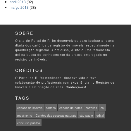
abril 2013
(92)
março 2013
(28)
SOBRE
O site do Portal do RI foi desenvolvido para facilitar a rotina
diária dos cartórios de registro de imóveis, especialmente na
qualificação registral. Além disso, o site é uma ferramenta
útil na busca do conhecimento da prática empregada no
registro de imóveis.
CRÉDITOS
O Portal do RI foi idealizado, desenvolvido e teve
colaboração de profissionais com experiência no Registro de
Imóveis e em criação de sites.
Conheça-os!
TAGS
cartório de imóveis
cartório
cartório de notas
cartórios
cnj
provimento
Cartório das pessoas naturais
são paulo
edital
concurso público