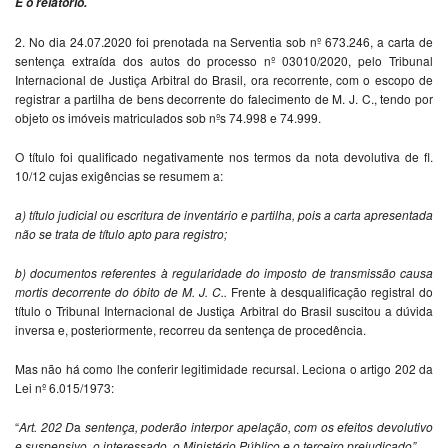
É o relatório.
2. No dia 24.07.2020 foi prenotada na Serventia sob nº 673.246, a carta de
sentença extraída dos autos do processo nº 03010/2020, pelo Tribunal
Internacional de Justiça Arbitral do Brasil, ora recorrente, com o escopo de
registrar a partilha de bens decorrente do falecimento de M. J. C., tendo por
objeto os imóveis matriculados sob nºs 74.998 e 74.999.
O título foi qualificado negativamente nos termos da nota devolutiva de fl.
10/12 cujas exigências se resumem a:
a) título judicial ou escritura de inventário e partilha, pois a carta apresentada
não se trata de título apto para registro;
b) documentos referentes à regularidade do imposto de transmissão causa
mortis decorrente do óbito de M. J. C..
Frente à desqualificação registral do
título o Tribunal Internacional de Justiça Arbitral do Brasil suscitou a dúvida
inversa e, posteriormente, recorreu da sentença de procedência.
Mas não há como lhe conferir legitimidade recursal. Leciona o artigo 202 da
Lei nº 6.015/1973:
“
Art. 202 D
a
sentença, poderão interpor apelação, com os efeitos devolutivo
e suspensivo, o interessado, o Ministério Público e o terceiro prejudicado”.