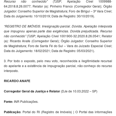
Recurso não conhecido”
(TJSP; Apelação Cível 1009988-
64.2018.8.26.0077; Relator (a): Pinheiro Franco (Corregedor Geral); Órgão
Julgador: Conselho Superior de Magistratura; Foro de Birigui – 3ª Vara Cível;
Data do Julgamento: 10/10/2019; Data de Registro: 30/10/2019).
“REGISTRO DE IMÓVEIS. Irresignação parcial. Dúvida. Apelação interposta
que impugnou apenas parte das exigências. Dúvida prejudicada. Recurso
não conhecido”
(TJSP; Apelação Cível 1001900-32.2020.8.26.0541; Relator
(a): Ricardo Anafe (Corregedor Geral); Órgão Julgador: Conselho Superior
de Magistratura; Foro de Santa Fé do Sul – Vara do Juizado Especial Cível;
Data do Julgamento: 18/02/2021; Data de Registro: 05/03/2021).
3. Por todo o exposto, pelo meu voto, reconhecida a ilegitimidade recursal
do apelante e a existência de impugnação parcial, não conheço do recurso
interposto.
RICARDO ANAFE
Corregedor Geral da Justiça e Relator
(DJe de 10.03.2022 – SP)
Fonte:
INR Publicações.
Publicação:
Portal do RI (Registro de Imóveis) | O Portal das informações