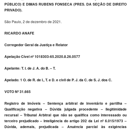
PÚBLICO) E DIMAS RUBENS FONSECA (PRES. DA SEÇÃO DE DIREITO
PRIVADO).
São Paulo, 2 de dezembro de 2021.
RICARDO ANAFE
Corregedor Geral da Justiça e Relator
Apelação Cível nº 1018303-65.2020.8.26.0577
Apelante: T. I. de J. A. do B. – T.
Apelado: 1 O. de R. de I., T. e D. e civil de P. J. da C. de S. J. dos C.
VOTO Nº 31.665
Registro de Imóveis – Sentença arbitral de inventário e partilha –
Qualificação negativa – Dúvida julgada procedente – Ilegitimidade
recursal – Tribunal Arbitral que não se qualifica como interessado ou
terceiro prejudicado – Inteligência do artigo 202 da Lei nº 6.015/1973 –
Dúvida, ademais, prejudicada – Anuência parcial às exigências