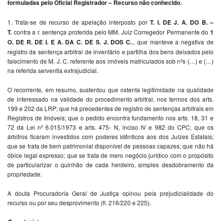
formuladas pelo Oficial Registrador – Recurso não conhecido.
1. Trata-se de recurso de apelação interposto por
T. I. DE J. A. DO B. –
T.
contra a r. sentença proferida pelo MM. Juiz Corregedor Permanente do
1
O. DE R. DE I. E A. DA C. DE S. J. DOS C.
., que manteve a negativa de
registro da sentença arbitral de inventário e partilha dos bens deixados pelo
falecimento de M. J. C. referente aos imóveis matriculados sob nºs (…) e (…)
na referida serventia extrajudicial.
O recorrente
,
em resumo, sustentou que ostenta legitimidade na qualidade
de interessado na validade do procedimento arbitral, nos termos dos arts.
199 e 202 da LRP; que há precedentes de registro de sentenças arbitrais em
Registros de Imóveis; que o pedido encontra fundamento nos arts. 18, 31 e
72 da Lei nº 6.015/1973 e arts. 475- N, inciso IV e 982 do CPC; que os
árbitros ficaram investidos com poderes idênticos aos dos Juízes Estatais;
que se trata de bem patrimonial disponível de pessoas capazes; que não há
óbice legal expresso; que se trata de mero negócio jurídico com o propósito
de particularizar o quinhão de cada herdeiro, simples desdobramento da
propriedade.
A douta Procuradoria Geral de Justiça opinou pela prejudicialidade do
recurso ou por seu desprovimento (fl. 216/220 e 225).