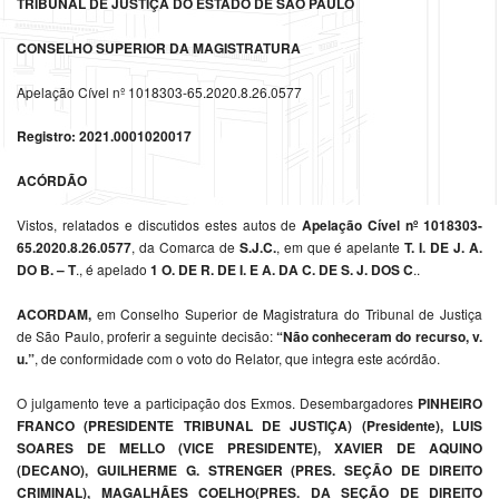
TRIBUNAL DE JUSTIÇA DO ESTADO DE SÃO PAULO
CONSELHO SUPERIOR DA MAGISTRATURA
Apelação Cível nº 1018303-65.2020.8.26.0577
Registro: 2021.0001020017
ACÓRDÃO
Vistos, relatados e discutidos estes autos de
Apelação Cível nº 1018303-
65.2020.8.26.0577
, da Comarca de
S.J.C.
, em que é apelante
T. I. DE J. A.
DO B. – T
., é apelado
1 O. DE R. DE I. E A. DA C. DE S. J. DOS C
..
ACORDAM,
em Conselho Superior de Magistratura do Tribunal de Justiça
de São Paulo, proferir a seguinte decisão:
“Não conheceram do recurso, v.
u.”
, de conformidade com o voto do Relator, que integra este acórdão.
O julgamento teve a participação dos Exmos. Desembargadores
PINHEIRO
FRANCO (PRESIDENTE TRIBUNAL DE JUSTIÇA) (Presidente), LUIS
SOARES DE MELLO (VICE PRESIDENTE), XAVIER DE AQUINO
(DECANO), GUILHERME G. STRENGER (PRES. SEÇÃO DE DIREITO
CRIMINAL), MAGALHÃES COELHO(PRES. DA SEÇÃO DE DIREITO