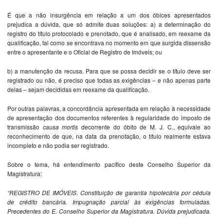
É que a não insurgência em relação a um dos óbices apresentados
prejudica a dúvida, que só admite duas soluções: a) a determinação do
registro do título protocolado e prenotado, que é analisado, em reexame da
qualificação, tal como se encontrava no momento em que surgida dissensão
entre o apresentante e o Oficial de Registro de Imóveis; ou
b) a manutenção da recusa. Para que se possa decidir se o título deve ser
registrado ou não, é preciso que todas as exigências – e não apenas parte
delas – sejam decididas em reexame da qualificação.
Por outras palavras, a concordância apresentada em relação à necessidade
de apresentação dos documentos referentes à regularidade do imposto de
transmissão
causa mortis
decorrente do óbito de M. J. C., equivale ao
reconhecimento de que, na data da prenotação, o título realmente estava
incompleto e não podia ser registrado.
Sobre o tema, há entendimento pacífico deste Conselho Superior da
Magistratura:
“REGISTRO DE IMÓVEIS. Constituição de garantia hipotecária por cédula
de crédito bancária. Impugnação parcial às exigências formuladas.
Precedentes do E. Conselho Superior da Magistratura. Dúvida prejudicada.