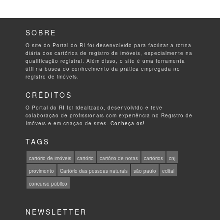
SOBRE
O site do Portal do RI foi desenvolvido para facilitar a rotina
diária dos cartórios de registro de imóveis, especialmente na
qualificação registral. Além disso, o site é uma ferramenta
útil na busca do conhecimento da prática empregada no
registro de imóveis.
CRÉDITOS
O Portal do RI foi idealizado, desenvolvido e teve
colaboração de profissionais com experiência no Registro de
Imóveis e em criação de sites.
Conheça-os!
TAGS
cartório de imóveis
cartório
cartório de notas
cartórios
cnj
provimento
Cartório das pessoas naturais
são paulo
edital
concurso público
NEWSLETTER