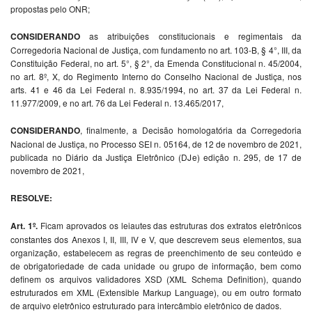
propostas pelo ONR;
CONSIDERANDO
as atribuições constitucionais e regimentais da
Corregedoria Nacional de Justiça, com fundamento no art. 103-B, § 4°, III, da
Constituição Federal, no art. 5°, § 2°, da Emenda Constitucional n. 45/2004,
no art. 8º, X, do Regimento Interno do Conselho Nacional de Justiça, nos
arts. 41 e 46 da Lei Federal n. 8.935/1994, no art. 37 da Lei Federal n.
11.977/2009, e no art. 76 da Lei Federal n. 13.465/2017,
CONSIDERANDO
, finalmente, a Decisão homologatória da Corregedoria
Nacional de Justiça, no Processo SEI n. 05164, de 12 de novembro de 2021,
publicada no Diário da Justiça Eletrônico (DJe) edição n. 295, de 17 de
novembro de 2021,
RESOLVE:
Art. 1º.
Ficam aprovados os leiautes das estruturas dos extratos eletrônicos
constantes dos Anexos I, II, III, IV e V, que descrevem seus elementos, sua
organização, estabelecem as regras de preenchimento de seu conteúdo e
de obrigatoriedade de cada unidade ou grupo de informação, bem como
definem os arquivos validadores XSD (XML Schema Definition), quando
estruturados em XML (Extensible Markup Language), ou em outro formato
de arquivo eletrônico estruturado para intercâmbio eletrônico de dados.