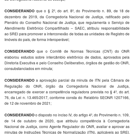
CONSIDERANDO
que o § 2º, do art. 8º, do Provimento n. 89, de 18 de
dezembro de 2019, da Corregedoria Nacional de Justiça, ratificado pelo
Plenário do Conselho Nacional de Justiça, que regulamenta o Serviço de
Atendimento Eletrônico Compartilhado – SAEC, atribuiu responsabilidade
ao SREI para promover a interconexão de todas as unidades de Registro de
Imóveis do país, de forma interoperável;
CONSIDERANDO
que o Comitê de Normas Técnicas (CNT) do ONR
elaborou estudos sobre intercâmbio eletrônico de dados, aprovados pela
Diretoria Executiva e pelo Conselho Deliberativo, órgãos de gestão do ONR,
consubstanciados em minuta;
CONSIDERANDO
a aprovação parcial da minuta de ITN pela Câmara de
Regulação do ONR, órgão da Corregedoria Nacional de Justiça,
encarregado de exercer a competência reguladora prevista no § 4º, do art.
76, da Lei n. 13.465/2017, conforme consta do Relatório SEONR 1207166,
de 12 de novembro de 2021;
CONSIDERANDO
o disposto no inciso IV, do artigo 4º, do Provimento n. 109,
de 14 de outubro de 2020, que atribuiu competência à Corregedoria
Nacional de Justiça, como Agente Regulador do ONR, avaliar e aprovar as
minutas de Instruções Técnicas de Normalização (ITN), aplicáveis ao SREI,