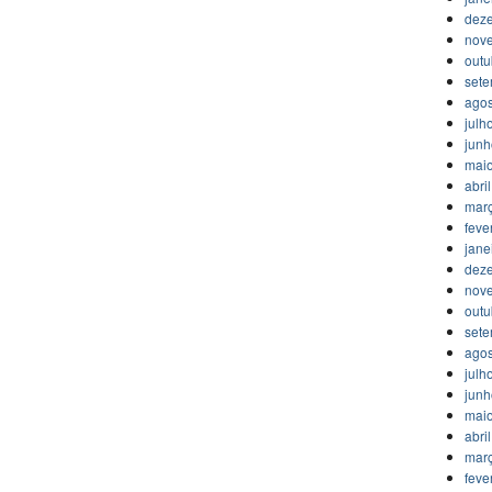
dez
nov
outu
set
agos
julh
jun
mai
abri
mar
feve
jane
dez
nov
outu
set
agos
julh
jun
mai
abri
mar
feve