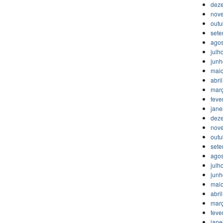
dez
nov
outu
set
agos
julh
jun
mai
abri
mar
feve
jane
dez
nov
outu
set
agos
julh
jun
mai
abri
mar
feve
jane