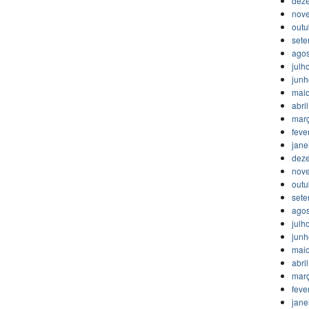
dez
nov
outu
set
agos
julh
jun
mai
abri
mar
feve
jane
dez
nov
outu
set
agos
julh
jun
mai
abri
mar
feve
jane