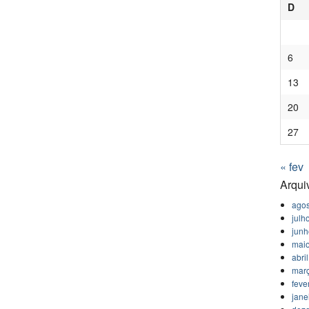
D
6
13
20
27
« fev
Arqui
agos
julh
jun
mai
abri
mar
feve
jane