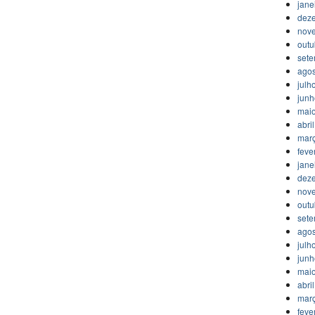
jane
dez
nov
outu
set
agos
julh
jun
mai
abri
mar
feve
jane
dez
nov
outu
set
agos
julh
jun
mai
abri
mar
feve