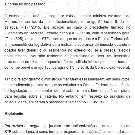
a norma no ano passado.
O entendimento unânime seguiu o voto do relator, ministro Alexandre de
Moraes, no sentido da inconstitucionalidade do artigo 5º, inciso II, da Lei
estadual 7.174/2015. Ele aplicou ao caso o precedente firmado no
julgamento do Recurso Extraordinário (RE) 851108, com repercussão geral
(Tema 825), em que o STF assentou que os estados e o Distrito Federal não
têm competência legislativa para instituir a cobrança do imposto quando o
doador tiver domicílio ou residência no exterior ou se a pessoa falecida
possuir bens, tiver sido residente ou domiciliada ou tiver seu inventário
processado no exterior, enquanto não for editada lei complementar federal,
conforme prevê o artigo 155, parágrafo 1°, inciso III, da Constituição Federal.
Tanto o relator quanto o ministro Gilmar Mendes ressalvaram, em seus votos,
o entendimento pessoal de que os estados e o Distrito Federal, na ausência
de legislação complementar federal sobre o tema, têm competência plena
para legislar sobre a matéria. No entanto, em respeito ao princípio da
colegialidade, aplicaram o precedente firmado no RE 851108.
Modulação
Por razões de segurança jurídica e de uniformização do entendimento do
STF sobre o tema, e como forma a resguardar situações já consolidadas, os