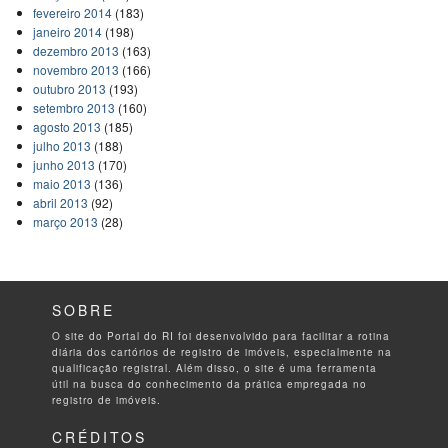
fevereiro 2014
(183)
janeiro 2014
(198)
dezembro 2013
(163)
novembro 2013
(166)
outubro 2013
(193)
setembro 2013
(160)
agosto 2013
(185)
julho 2013
(188)
junho 2013
(170)
maio 2013
(136)
abril 2013
(92)
março 2013
(28)
SOBRE
O site do Portal do RI foi desenvolvido para facilitar a rotina
diária dos cartórios de registro de imóveis, especialmente na
qualificação registral. Além disso, o site é uma ferramenta
útil na busca do conhecimento da prática empregada no
registro de imóveis.
CRÉDITOS