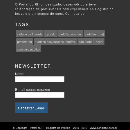
O Portal do RI foi idealizado, desenvolvido e teve
colaboração de profissionais com experiência no Registro de
Imóveis e em criação de sites.
Conheça-os!
TAGS
cartório de imóveis
cartório
cartório de notas
cartórios
cnj
provimento
Cartório das pessoas naturais
são paulo
edital
concurso público
NEWSLETTER
Nome
E-mail
(Campo obrigatório)
© Copyright - Portal do RI- Registro de Imóveis - 2015 - 2019 - www.portaldori.com.br