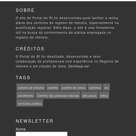
SOBRE
O site do Portal do RI foi desenvolvido para facilitar a rotina
diária dos cartórios de registro de imóveis, especialmente na
qualificação registral. Além disso, o site é uma ferramenta
útil na busca do conhecimento da prática empregada no
registro de imóveis.
CRÉDITOS
O Portal do RI foi idealizado, desenvolvido e teve
colaboração de profissionais com experiência no Registro de
Imóveis e em criação de sites.
Conheça-os!
TAGS
cartório de imóveis
cartório
cartório de notas
cartórios
cnj
provimento
Cartório das pessoas naturais
são paulo
edital
concurso público
NEWSLETTER
Nome