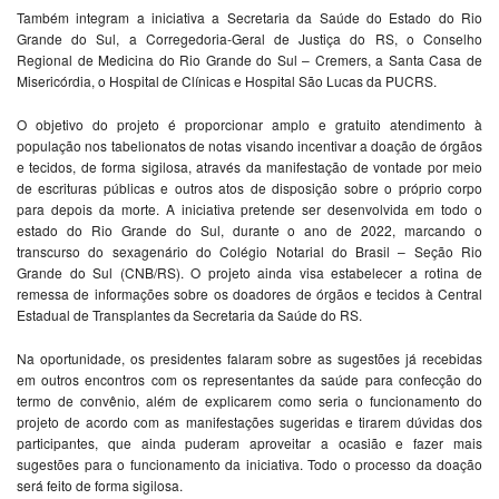
Também integram a iniciativa a Secretaria da Saúde do Estado do Rio
Grande do Sul, a Corregedoria-Geral de Justiça do RS, o Conselho
Regional de Medicina do Rio Grande do Sul – Cremers, a Santa Casa de
Misericórdia, o Hospital de Clínicas e Hospital São Lucas da PUCRS.
O objetivo do projeto é proporcionar amplo e gratuito atendimento à
população nos tabelionatos de notas visando incentivar a doação de órgãos
e tecidos, de forma sigilosa, através da manifestação de vontade por meio
de escrituras públicas e outros atos de disposição sobre o próprio corpo
para depois da morte. A iniciativa pretende ser desenvolvida em todo o
estado do Rio Grande do Sul, durante o ano de 2022, marcando o
transcurso do sexagenário do Colégio Notarial do Brasil – Seção Rio
Grande do Sul (CNB/RS). O projeto ainda visa estabelecer a rotina de
remessa de informações sobre os doadores de órgãos e tecidos à Central
Estadual de Transplantes da Secretaria da Saúde do RS.
Na oportunidade, os presidentes falaram sobre as sugestões já recebidas
em outros encontros com os representantes da saúde para confecção do
termo de convênio, além de explicarem como seria o funcionamento do
projeto de acordo com as manifestações sugeridas e tirarem dúvidas dos
participantes, que ainda puderam aproveitar a ocasião e fazer mais
sugestões para o funcionamento da iniciativa. Todo o processo da doação
será feito de forma sigilosa.