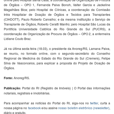
de Órgãos – OPO 1, Fernanda Paiva Bonoh, Valter Garcia e Jackeline
Magalhães Bica; pelo Hospital de Clínicas, a coordenação da Comissão
Intra Hospitalar de Doação de Órgãos e Tecidos para Transplantes
(CIHDOTT), Paulo Roberto Carvalho; e da mesma instituição o Serviço de
Transplante de Órgãos, Roberto Ceratti Manfro; pelo Hospital São Lucas da
Pontifícia Universidade Católica do Rio Grande do Sul (PUCRS), a
coordenação de Organização de Procura de Órgãos – OPO 2, a enfermeira
Lidiane Couto Braz.
Já na última sexta-feira (18.03), o presidente da Anoreg/RS, Lamana Paiva,
se reuniu, no formato online, com o segundo-secretário do Conselho
Regional de Medicina do Estado do Rio Grande do Sul (Cremers), Felipe
Silva de Vasconcelos, para explicar a proposta do Projeto de Doação de
Órgãos.
Fonte:
Anoreg/RS.
Publicação:
Portal do RI (Registro de Imóveis) | O Portal das informações
notariais, registrais e imobiliárias.
Para acompanhar as notícias do Portal do RI, siga-nos no
twitter
, curta a
nossa página no
facebook
e/ou assine
nosso boletim eletrônico (newsletter)
,
diário e gratuito.