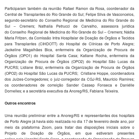
Participaram também da reunião Rafael Ramon da Rosa, coordenador da
Central de Transplantes do Rio Grande do Sul; Felipe Silva de Vasconcelos,
segundo-secretário do Conselho Regional de Medicina do Rio Grande do
Sul – Cremers; Nathalia Petrucci de Carvalho, assessora jurídica
do Conselho Regional de Medicina do Rio Grande do Sul – Cremers; Nádia
Maria Fritzen, da Comissão Intra Hospitalar de Doação de Órgãos e Tecidos
para Transplantes (CIHDOTT) do Hospital de Clínicas de Porto Alegre;
Jackeline Magalhães Bica, enfermeira da Organização de Procura de
Órgãos (OPO1) do Hospital Santa Casa; Katiane Rocha, enfermeira da
Organização de Procura de Órgãos (OPO2) do Hospital São Lucas da
PUCRS; Lidiane Bráz, enfermeira da Organização de Procura de Órgãos
(OPO2) do Hospital São Lucas da PUCRS; Cristiane Hoppe, coordenadora
dos Juízes-Corregedores; o juiz-corregedor da CGJ-RS, Maurício Ramires;
os coordenadores de correição Sander Cassep Fonseca e Daniélle
Dornelles; e a secretária executiva da Anoreg/RS, Fabiana Teixeira.
Outros encontros
Uma reunião preliminar entre a Anoreg/RS e representantes dos hospitais
de Porto Alegre já havia sido realizada no dia 17 de fevereiro deste ano, por
meio da plataforma Zoom, para tratar das disposições iniciais sobre o
Projeto de Doação de Órgãos, em que estiveram presentes
online pelo Hospital Santa Casa, a coordenação de Organização de Procura