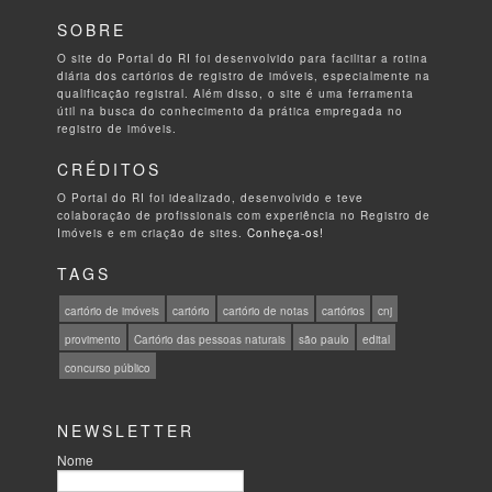
SOBRE
O site do Portal do RI foi desenvolvido para facilitar a rotina
diária dos cartórios de registro de imóveis, especialmente na
qualificação registral. Além disso, o site é uma ferramenta
útil na busca do conhecimento da prática empregada no
registro de imóveis.
CRÉDITOS
O Portal do RI foi idealizado, desenvolvido e teve
colaboração de profissionais com experiência no Registro de
Imóveis e em criação de sites.
Conheça-os!
TAGS
cartório de imóveis
cartório
cartório de notas
cartórios
cnj
provimento
Cartório das pessoas naturais
são paulo
edital
concurso público
NEWSLETTER
Nome