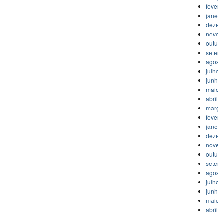
feve
jane
dez
nov
outu
set
agos
julh
jun
mai
abri
mar
feve
jane
dez
nov
outu
set
agos
julh
jun
mai
abri