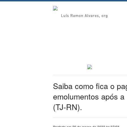
Saiba como fica o p
emolumentos após a 
(TJ-RN).
Postado em 29 de março de 2022 às 07:58.