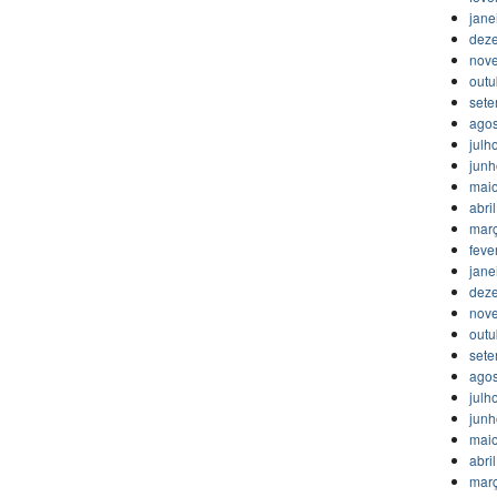
jane
dez
nov
outu
set
agos
julh
jun
mai
abri
mar
feve
jane
dez
nov
outu
set
agos
julh
jun
mai
abri
mar