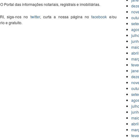
O Portal das informações notariais, registrais e imobiliárias.
dez
nov
 RI, siga-nos no
twitter
, curta a nossa página no
facebook
e/ou
outu
ário e gratuito.
set
agos
julh
jun
mai
abri
mar
feve
jane
dez
nov
outu
set
agos
julh
jun
mai
abri
mar
feve