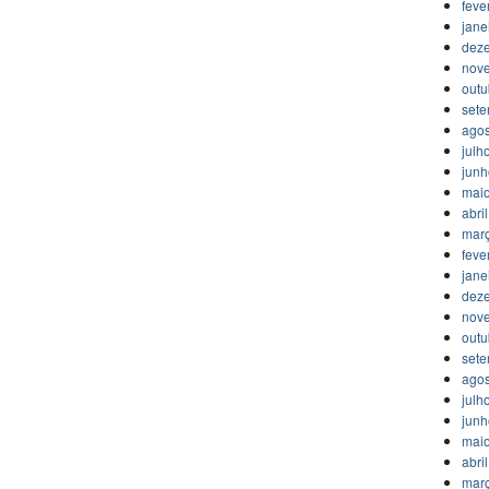
feve
jane
dez
nov
outu
set
agos
julh
jun
mai
abri
mar
feve
jane
dez
nov
outu
set
agos
julh
jun
mai
abri
mar