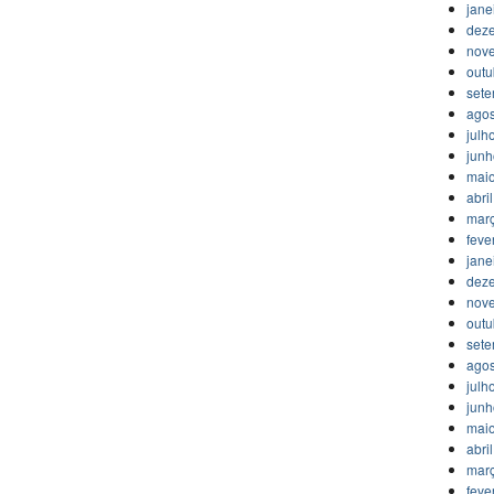
jane
dez
nov
outu
set
agos
julh
jun
mai
abri
mar
feve
jane
dez
nov
outu
set
agos
julh
jun
mai
abri
mar
feve